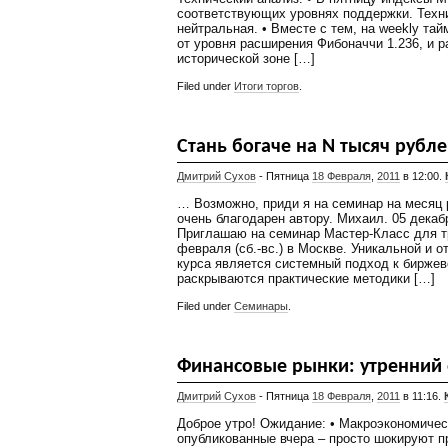
соответствующих уровнях поддержки. Техни
нейтральная. • Вместе с тем, на weekly т
от уровня расширения Фибоначчи 1.236, и р
исторической зоне […]
Filed under
Итоги торгов
.
Стань богаче на N тысяч рубл
Дмитрий Сухов
- Пятница
18 Февраля
,
2011
в 12:00.
… Возможно, приди я на семинар на месяц р
очень благодарен автору. Михаил. 05 декаб
Приглашаю на семинар Мастер-Класс для тр
февраля (сб.-вс.) в Москве. Уникальной и 
курса является системный подход к биржев
раскрываются практические методики […]
Filed under
Семинары
.
Финансовые рынки: утренний 
Дмитрий Сухов
- Пятница
18 Февраля
,
2011
в 11:16.
Доброе утро! Ожидание: • Макроэкономичес
опубликованные вчера – просто шокируют п