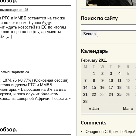
обзор.
омментариев: 25
ы РТС и ММВБ останутся на тех же
Поиск по сайту
ся по секторам. Лучше будут
ит ждать новостей из ЕС по итогам
ре роста цен на нефть, аргументы
Так […]
Календарь
February 2011
M
T
W
T
F
S
Комментариев: 24
1
2
3
4
5
 1874,76 (-0,77%) (Основная сессия)
7
8
9
10
11
12
сессию индексы РТС и ММВБ
14
15
16
17
18
19
риентиры: • Выросшая на 8% за два
ержки, и пока служит балансом
21
22
23
24
25
26
хаоса из северной Африки. Новости: •
28
« Jan
Mar »
Comments
обзор.
Onegin
on
C Днем Победы!