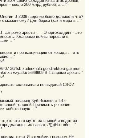
очти 20% своих складов из-за атак дронов,
ров – около 280 млрд рублей, а …”
 Онегин В 2008 падение было дольше и что?
 к сказанному? Для биржи (как и мира в …”
 В Газпроме аресты ----- Энергохолдинг - это
ромнефть. Клановые войны перешли в
выми …”
 говорят и про вакцинацию от ковида … это
Такие …”
ы!
2026-07-30/fsb-zaderzhala-gendirektora-gazprom-
enko-za-vzyatku-5648909 В Газпроме аресты ”
ы!
дировать соловьева и не выдавай СВОИ
!
бучаемый товарищ Куб Выключи ТВ с
ть своей головой Принимать решения
них собственную …”
те,кто что то мутят за спиной и водят за
ы предлагаешь их назвать?))))Но тебе …”
!
е осилил текст И заклеймил позором НЕ