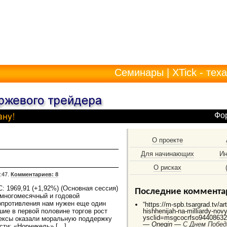
Семинары
|
XTick - тех
Фо
О проекте
Для начинающих
Ин
О рисках
:47.
Комментариев: 8
: 1969,91 (+1,92%) (Основная сессия)
Последние коммента
 многомесячный и годовой
опротивления нам нужен еще один
“https://m-spb.tsargrad.tv/ar
шие в первой половине торгов рост
hishhenijah-na-milliardy-no
ysclid=msgcocrfso944086325
ексы оказали моральную поддержку
—
Onegin —
C Днем Побед
сти: «Норникель» […]