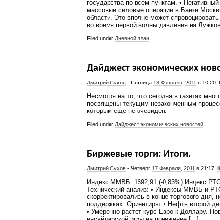
государства по всем пунктам. • Негативны
массовые силовые операции в Банке Москв
области. Это вполне может спровоцировать 
во время первой волны давления на Лужков
Filed under
Дневной план
.
Дайджест экономических ново
Дмитрий Сухов
- Пятница
18 Февраля
,
2011
в 10:20.
Несмотря на то, что сегодня в газетах мног
посвящены текущим незаконченным процесс
которым еще не очевиден.
Filed under
Дайджест экономических новостей
.
Биржевые торги: Итоги.
Дмитрий Сухов
- Четверг
17 Февраля
,
2011
в 21:17.
Индекс ММВБ: 1692,91 (-0,83%) Индекс РТС:
Технический анализ: • Индексы ММВБ и РТС
скорректировались в конце торгового дня, 
поддержках. Ориентиры: • Нефть второй де
• Умеренно растет курс Евро к Доллару. Но
инсайдерской игры на понижение […]