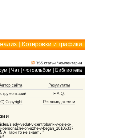
анализ
|
Котировки и графики
RSS статьи
/
комментарии
рум
|
Чат
|
Фотоальбом
|
Библиотека
Автор сайта
Результаты
струментарий
F.A.Q.
(С) Copyright
Рекламодателям
рии
ticles/sledy-vedut-v-centrobank-v-dele-o-
vyj-personazh-i-on-uzhe-v-begah_1810633?
 А Наби то не знает . ”
ы!