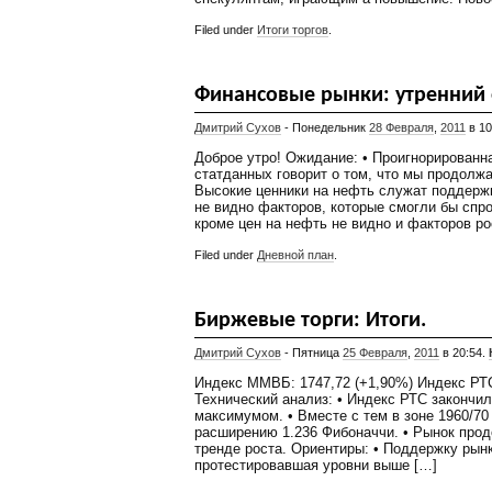
Filed under
Итоги торгов
.
Финансовые рынки: утренний 
Дмитрий Сухов
- Понедельник
28 Февраля
,
2011
в 10
Доброе утро! Ожидание: • Проигнорированна
статданных говорит о том, что мы продолжа
Высокие ценники на нефть служат поддержк
не видно факторов, которые смогли бы спро
кроме цен на нефть не видно и факторов ро
Filed under
Дневной план
.
Биржевые торги: Итоги.
Дмитрий Сухов
- Пятница
25 Февраля
,
2011
в 20:54.
Индекс ММВБ: 1747,72 (+1,90%) Индекс РТС
Технический анализ: • Индекс РТС законч
максимумом. • Вместе с тем в зоне 1960/70
расширению 1.236 Фибоначчи. • Рынок про
тренде роста. Ориентиры: • Поддержку рынк
протестировавшая уровни выше […]