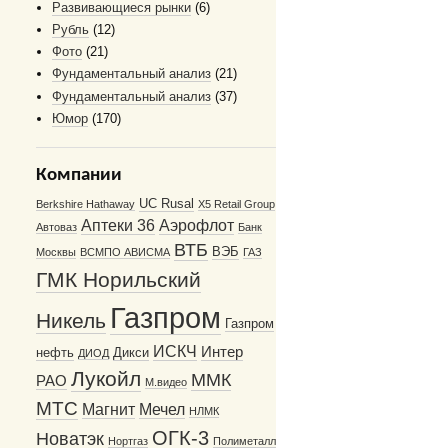
Развивающиеся рынки
(6)
Рубль
(12)
Фото
(21)
Фундаментальный анализ
(21)
Фундаментальный анализ
(37)
Юмор
(170)
Компании
UC Rusal
Berkshire Hathaway
X5 Retail Group
Аптеки 36
Аэрофлот
Автоваз
Банк
ВТБ
ВЭБ
Москвы
ВСМПО АВИСМА
ГАЗ
ГМК Норильский
Газпром
Никель
Газпром
ИСКЧ
Интер
нефть
Дикси
ДИОД
Лукойл
ММК
РАО
М.видео
МТС
Магнит
Мечел
НЛМК
ОГК-3
Новатэк
Нортгаз
Полиметалл