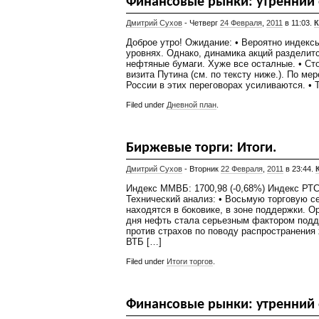
Финансовые рынки: утренний 
Дмитрий Сухов
- Четверг
24 Февраля
,
2011
в 11:03.
К
Доброе утро! Ожидание: • Вероятно индекс
уровнях. Однако, динамика акций разделит
нефтяные бумаги. Хуже все осталные. • Сто
визита Путина (см. по тексту ниже.). По ме
России в этих переговорах усиливаются. • 
Filed under
Дневной план
.
Биржевые торги: Итоги.
Дмитрий Сухов
- Вторник
22 Февраля
,
2011
в 23:44.
Индекс ММВБ: 1700,98 (-0,68%) Индекс РТС:
Технический анализ: • Восьмую торговую 
находятся в боковике, в зоне поддержки. О
дня нефть стала серьезным фактором подд
против страхов по поводу распространения 
ВТБ […]
Filed under
Итоги торгов
.
Финансовые рынки: утренний 