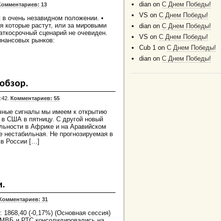
dian
on
C Днем Победы!
Комментариев: 13
VS
on
C Днем Победы!
 в очень незавидном положении. •
я которые растут, или за мировыми
dian
on
C Днем Победы!
аткосрочный сценарий не очевиден.
VS
on
C Днем Победы!
нансовых рынков:
Cub 1
on
C Днем Победы!
dian
on
C Днем Победы!
обзор.
:42.
Комментариев: 55
ачные сигналы мы имеем к открытию
 в США в пятницу. С другой новый
ильности в Африке и на Аравийском
е нестабильная. Не прогнозируемая в
 в России […]
и.
Комментариев: 31
 1868,40 (-0,17%) (Основная сессия)
 ММВБ и РТС консолидировались на