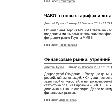
Filed under
Итоги торгов
.
ЧАВО: о новых тарифах и лот
Дмитрий Сухов
- Пятница
25 Февраля
,
2011
в 12:03.
Официальная версия ММВБ! Ответы на част
введением минимальных значений тарифов 
фондовом рынке Группы ММВБ
Filed under
Пресс-релизы
.
Финансовые рынки: утренний 
Дмитрий Сухов
- Пятница
25 Февраля
,
2011
в 11:29.
Доброе утро! Ожидание: • Растущие цены 
российский рынок акций. • Ситуация остает
зависимой от новостей, и не прогнозируемо
статистика по ВВП Еврозоны и ВВП США. • 
динамика рынка не очевидна. Далее вашем
финансовых рынков:
Filed under
Дневной план
.