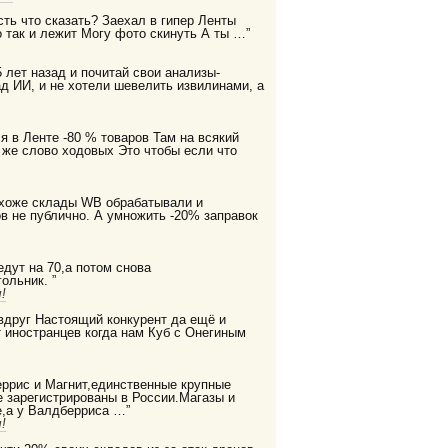
есть что сказать? Заехал в гипер Ленты
 так и лежит Могу фото скинуть А ты …”
 лет назад и почитай свои анализы-
д ИИ, и не хотели шевелить извилинами, а
я в Ленте -80 % товаров Там на всякий
 же слово ходовых Это чтобы если что
охоже склады WB обрабатывали и
в не публично. А умножить -20% заправок
дут на 70,а потом снова
ольник. ”
!
 вдруг Настоящий конкурент да ещё и
 иностранцев когда нам Куб с Онегиным
еррис и Магнит,единственные крупные
е зарегистрированы в России.Магазы и
,а у Валдберриса …”
!