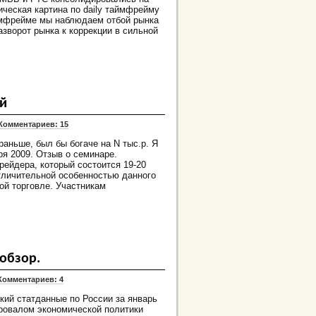
ческая картина по daily таймфрейму
аймфрейме мы наблюдаем отбой рынка
азворот рынка к коррекции в сильной
ей
Комментариев: 15
аньше, был бы богаче на N тыс.р. Я
ря 2009. Отзыв о семинаре.
ейдера, который состоится 19-20
отличительной особенностью данного
ой торговле. Участникам
обзор.
Комментариев: 4
кий статданные по России за январь
ровалом экономической политики