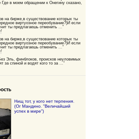
Где в моем обращении к Онегину сказано,
ов на бирже,в существование которых ты
редное виртуозное переобувание?)И если
ачит ты предлагаешь отменить …”
!
ов на бирже,в существование которых ты
редное виртуозное переобувание?)И если
ачит ты предлагаешь отменить …”
!
Без Эль, финблоков, происков неуловимых
ят за спиной и водят кого то за …”
ость
Нищ тот, у кого нет терпения.
(Ог Мандино. "Величайший
успех в мире")