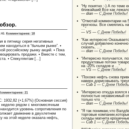
“Ну понятно :-) А по теме 
ближайший Все как лежало
—
dian —
C Днем Победы!
“Отмотай комментарии на 5
обзор.
прогнозы. Все смеялись на
…”
—
VS —
C Днем Победы!
:46.
Комментариев: 18
“Как интересно Оказываетс
я в пятницу серия негативных
случай добавлено конечно
ем находиться в “бычьем рынке”. •
сказать, …”
ой российскому рынку акций. • Пока
—
dian —
C Днем Победы!
воцировать продажи. • Вместе с тем,
“Интересно получается, п
ста. • Спекулянтам […]
продуктовые потоки товаро
на -20% складов и …”
—
VS —
C Днем Победы!
“Похоже нефть снова приве
наверх,дорисовывать треуг
—
Cub 1 —
C Днем Победы
“Интересно откуда взялся
Комментариев: 21
полностью независимый от
только что …”
: 1932,82 (+1,67%) (Основная сессия)
—
dian —
C Днем Победы!
ил неделю рядом с многомесячным
 находится уровень сопротивления по
“Я так понимаю,что Валдб
должает движение в двухлетнем
торговые компании,которы
у на этой неделе оказала нефть,
склады магнита крошечные
—
Cub 1 —
C Днем Победы