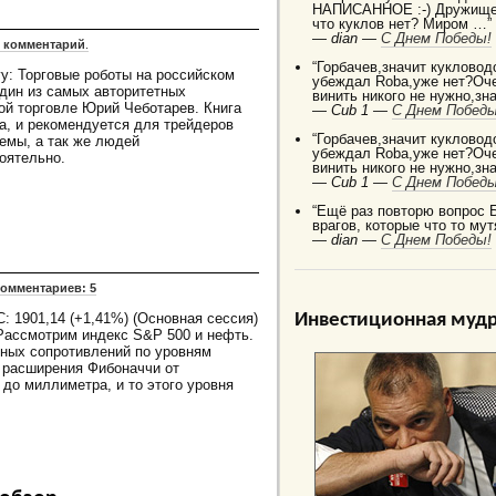
НАПИСАННОЕ :-) Дружище 
что куклов нет? Миром …”
—
dian —
C Днем Победы!
1 комментарий
.
“Горбачев,значит кукловод
: Торговые роботы на российском
убеждал Robа,уже нет?Оче
дин из самых авторитетных
винить никого не нужно,зн
ой торговле Юрий Чеботарев. Книга
—
Cub 1 —
C Днем Победы
а, и рекомендуется для трейдеров
“Горбачев,значит кукловод
емы, а так же людей
убеждал Robа,уже нет?Оче
оятельно.
винить никого не нужно,зн
—
Cub 1 —
C Днем Победы
“Ещё раз повторю вопрос 
врагов, которые что то мут
—
dian —
C Днем Победы!
омментариев: 5
: 1901,14 (+1,41%) (Основная сессия)
Инвестиционная мудр
 Рассмотрим индекс S&P 500 и нефть.
чных сопротивлений по уровням
 расширения Фибоначчи от
до миллиметра, и то этого уровня