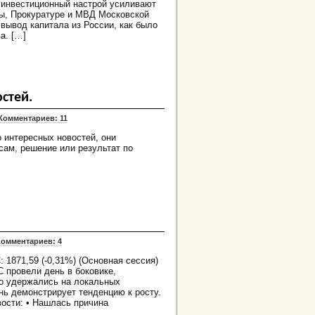
й инвестиционный настрой усиливают
ы, Прокуратуре и МВД Московской
вывод капитала из России, как было
а. […]
стей.
Комментариев: 11
о интересных новостей, они
ам, решение или результат по
Комментариев: 4
 1871,59 (-0,31%) (Основная сессия)
 провели день в боковике,
но удержались на локальных
нь демонстрирует тенденцию к росту.
вости: • Нашлась причина