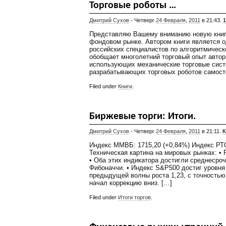
Торговые роботы …
Дмитрий Сухов
- Четверг
24 Февраля
,
2011
в 21:43.
Представляю Вашему вниманию новую книгу
фондовом рынке. Автором книги является о
российских специалистов по алгоритмическ
обобщает многолетний торговый опыт автор
использующих механические торговые сист
разрабатывающих торговых роботов самост
Filed under
Книги
.
Биржевые торги: Итоги.
Дмитрий Сухов
- Четверг
24 Февраля
,
2011
в 21:11.
К
Индекс ММВБ: 1715,20 (+0,84%) Индекс РТС
Техническая картина на мировых рынках: •
• Оба этих индикатора достигли среднесро
Фибоначчи. • Индекс S&P500 достиг уровня
предыдущей волны роста 1,23, с точностью 
начал коррекцию вниз. […]
Filed under
Итоги торгов
.