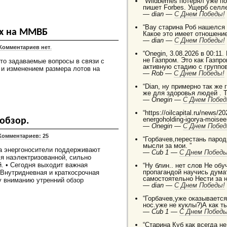
“Wildberries потерял уже п
пишет Forbes. Ущерб селле
—
dian —
C Днем Победы!
“Вау старина Роб нашелся
ах на ММВБ
Какое это имеет отношение
—
dian —
C Днем Победы!
Комментариев нет
.
“Onegin, 3.08.2026 в 00:11.
не Газпром. Это как Газп
о задаваемые вопросы в связи с
активную стадию с группо
и изменением размера лотов на
—
Rob —
C Днем Победы!
“Dian, ну примерно так же
же для здоровья людей . 
—
Onegin —
C Днем Побед
“https://oilcapital.ru/news/
energoholding-igorya-moise
обзор.
—
Onegin —
C Днем Побед
Комментариев: 25
“Горбачев,перестань паро
мысли за мои. ”
на энергоносители поддерживают
—
Cub 1 —
C Днем Победы
ся наэлектризованной, сильно
й. • Сегодня выходит важная
“Ну блин.. нет слов Не о
пропагандой научись дума
Внутридневная и краткосрочная
самостоятельно Нести за 
у вниманию утренний обзор
—
dian —
C Днем Победы!
“Горбачев,уже оказывается 
нос.уже не куклы?)А как т
—
Cub 1 —
C Днем Победы
“Старина Куб как всегда н