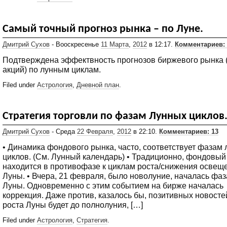
Самый точный прогноз рынка – по Луне.
Дмитрий Сухов
- Вооскресенье
11 Марта
,
2012
в 12:17.
Комментариев: 
Подтверждена эффектвность прогнозов биржевого рынка 
акций) по лунным циклам.
Filed under
Астрология
,
Дневной план
.
Стратегия торговли по фазам Лунных циклов
Дмитрий Сухов
- Среда
22 Февраля
,
2012
в 22:10.
Комментариев: 13
• Динамика фондового рынка, часто, соответствует фазам
циклов. (См. Лунный календарь) • Традиционно, фондовый
находится в противофазе к циклам роста/снижения освещ
Луны. • Вчера, 21 февраля, было новолуние, началась фаз
Луны. Одновременно с этим событием на бирже началась
коррекция. Даже против, казалось бы, позитивных новостей
роста Луны будет до полнолуния, […]
Filed under
Астрология
,
Стратегия
.