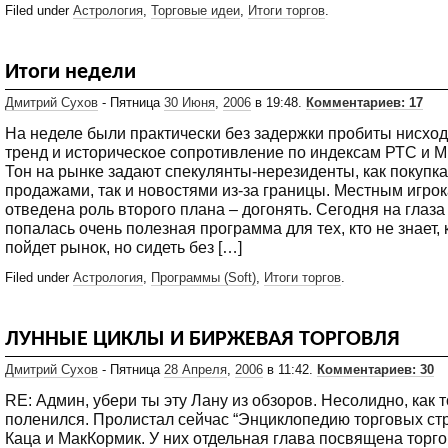
Filed under
Астрология
,
Торговые идеи
,
Итоги торгов
.
Итоги недели
Дмитрий Сухов
- Пятница
30 Июня
,
2006
в 19:48.
Комментариев: 17
На неделе были практически без задержки пробиты нисхо
тренд и историческое сопротивление по индексам РТС и 
Тон на рынке задают спекулянты-нерезиденты, как покупка
продажами, так и новостями из-за границы. Местным игро
отведена роль второго плана – догонять. Сегодня на глаза
попалась очень полезная программа для тех, кто не знает, 
пойдет рынок, но сидеть без […]
Filed under
Астрология
,
Программы (Soft)
,
Итоги торгов
.
ЛУННЫЕ ЦИКЛЫ И БИРЖЕВАЯ ТОРГОВЛЯ
Дмитрий Сухов
- Пятница
28 Апреля
,
2006
в 11:42.
Комментариев: 30
RE: Админ, убери ты эту Лану из обзоров. Несолидно, как то
поленился. Пролистал сейчас “Энциклопедию торговых стр
Каца и МакКормик. У них отдельная глава посвящена торго