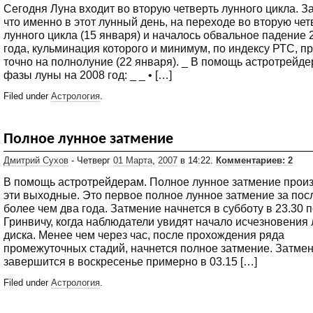
Сегодня Луна входит во вторую четверть лунного цикла. За
что именно в этот лунный день, на переходе во вторую чет
лунного цикла (15 января) и началось обвальное падение 
года, кульминация которого и минимум, по индексу РТС, п
точно на полнолуние (22 января). _ В помощь астротрейд
фазы луны на 2008 год: _ _ • […]
Filed under
Астрология
.
Полное лунное затмение
Дмитрий Сухов
- Четверг
01 Марта
,
2007
в 14:22.
Комментариев: 2
В помощь астротрейдерам. Полное лунное затмение произ
эти выходные. Это первое полное лунное затмение за пос
более чем два года. Затмение начнется в субботу в 23.30 
Гринвичу, когда наблюдатели увидят начало исчезновения 
диска. Менее чем через час, после прохождения ряда
промежуточных стадий, начнется полное затмение. Затме
завершится в воскресенье примерно в 03.15 […]
Filed under
Астрология
.