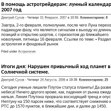
В помощь астротрейдерам: лунный календар
2007 год
Дмитрий Сухов
- Четверг
01 Февраля
,
2007
в 10:55.
Комментариев: 8
Завтра, 2-го февраля, полнолуние, после чего Луна перехо
падающую фазу, что является сигналам к выходу из длинн
позиций и открытию шортов, с горизонтом до ближайшего
новолуния, пятницы 16 февраля. Ссылки по теме: • Раздел
астрология и фондовый рынок
Filed under
Астрология
.
Итоги дня: Нарушен привычный ход планет в
Солнечной системе.
Дмитрий Сухов
- Четверг
24 Августа
,
2006
в 19:39.
Комментариев: 25
Сегодня ученые лишили Плутон статуса планеты! Да разв
небеса! Ничего другого кроме, как, падения от рынка ожид
нельзя. Линия Плутона прорвала восходящий тренд и опус
Нептуну на 150 парсек ниже, что соответствует снижению 
РТС до 1570 пунктов, в ближайшие дни, и далее до 1450.