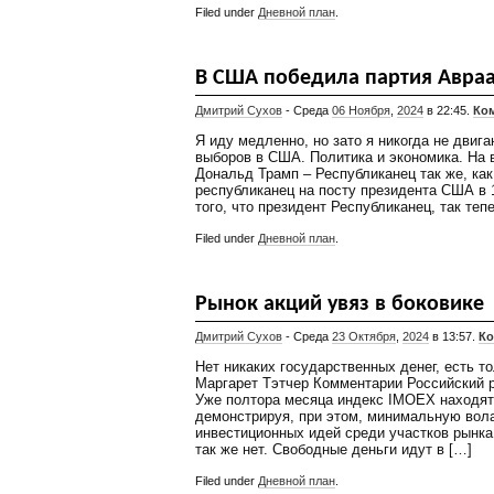
Filed under
Дневной план
.
В США победила партия Авра
Дмитрий Сухов
- Среда
06 Ноября
,
2024
в 22:45.
Ком
Я иду медленно, но зато я никогда не двиг
выборов в США. Политика и экономика. На
Дональд Трамп – Республиканец так же, как
республиканец на посту президента США в 
того, что президент Республиканец, так теп
Filed under
Дневной план
.
Рынок акций увяз в боковике
Дмитрий Сухов
- Среда
23 Октября
,
2024
в 13:57.
Ко
Нет никаких государственных денег, есть т
Маргарет Тэтчер Комментарии Российский р
Уже полтора месяца индекс IMOEX находятс
демонстрируя, при этом, минимальную во
инвестиционных идей среди участков рынка 
так же нет. Свободные деньги идут в […]
Filed under
Дневной план
.