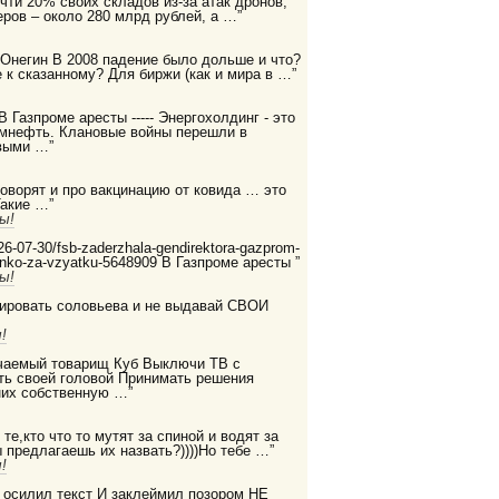
очти 20% своих складов из-за атак дронов,
ров – около 280 млрд рублей, а …”
 Онегин В 2008 падение было дольше и что?
 к сказанному? Для биржи (как и мира в …”
 В Газпроме аресты ----- Энергохолдинг - это
ромнефть. Клановые войны перешли в
выми …”
 говорят и про вакцинацию от ковида … это
Такие …”
ы!
2026-07-30/fsb-zaderzhala-gendirektora-gazprom-
enko-za-vzyatku-5648909 В Газпроме аресты ”
ы!
дировать соловьева и не выдавай СВОИ
!
бучаемый товарищ Куб Выключи ТВ с
ть своей головой Принимать решения
них собственную …”
те,кто что то мутят за спиной и водят за
ы предлагаешь их назвать?))))Но тебе …”
!
е осилил текст И заклеймил позором НЕ