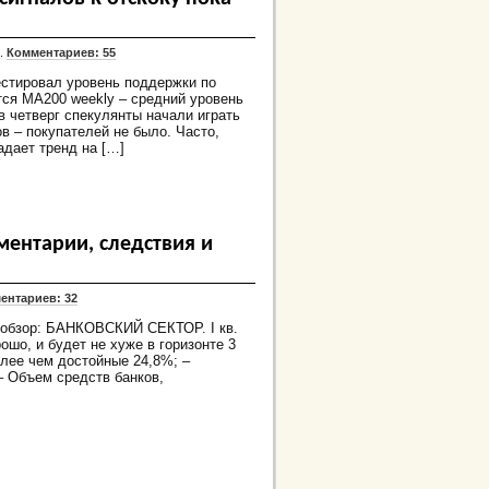
4.
Комментариев: 55
естировал уровень поддержки по
тся MA200 weekly – средний уровень
 в четверг спекулянты начали играть
ов – покупателей не было. Часто,
адает тренд на […]
ментарии, следствия и
ентариев: 32
 обзор: БАНКОВСКИЙ СЕКТОР. I кв.
рошо, и будет не хуже в горизонте 3
олее чем достойные 24,8%; –
– Объем средств банков,