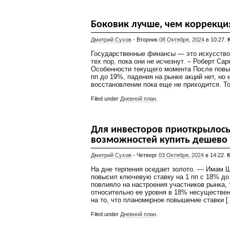
Боковик лучше, чем коррекци
Дмитрий Сухов
- Вторник
08 Октября
,
2024
в 10:27.
Государственные финансы — это искусство 
тех пор, пока они не исчезнут. – Роберт С
Особенности текущего момента После повы
пп до 19%, падения на рынке акций нет, но 
восстановлении пока еще не приходится. То
Filed under
Дневной план
.
Для инвесторов приоткрылось
возможностей купить дешево
Дмитрий Сухов
- Четверг
03 Октября
,
2024
в 14:22.
На дне терпения оседает золото. — Имам 
повысил ключевую ставку на 1 пп с 18% до
повлияло на настроения участников рынка, 
относительно ее уровня в 18% несуществен
на то, что планомерное повышение ставки [
Filed under
Дневной план
.