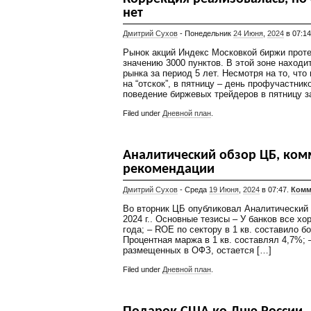
нет
Дмитрий Сухов
- Понедельник
24 Июня
,
2024
в 07:1
Рынок акций Индекс Московкой биржи прот
значению 3000 пунктов. В этой зоне находи
рынка за период 5 лет. Несмотря на то, что
на “отскок”, в пятницу – день профучастник
поведение биржевых трейдеров в пятницу з
Filed under
Дневной план
.
Аналитический обзор ЦБ, ком
рекомендации
Дмитрий Сухов
- Среда
19 Июня
,
2024
в 07:47.
Комм
Во вторник ЦБ опубликовал Аналитический
2024 г.. Основные тезисы – У банков все хо
года; – ROE по сектору в 1 кв. составило б
Процентная маржа в 1 кв. составлял 4,7%; 
размещенных в ОФЗ, остается […]
Filed under
Дневной план
.