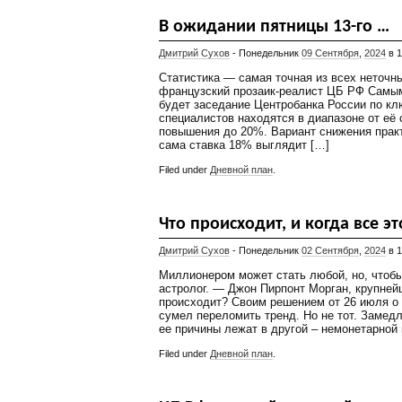
В ожидании пятницы 13-го …
Дмитрий Сухов
- Понедельник
09 Сентября
,
2024
в 1
Статистика — самая точная из всех неточн
французский прозаик-реалист ЦБ РФ Самы
будет заседание Центробанка России по кл
специалистов находятся в диапазоне от её
повышения до 20%. Вариант снижения практ
сама ставка 18% выглядит […]
Filed under
Дневной план
.
Что происходит, и когда все э
Дмитрий Сухов
- Понедельник
02 Сентября
,
2024
в 1
Миллионером может стать любой, но, чтоб
астролог. — Джон Пирпонт Морган, крупней
происходит? Своим решением от 26 июля о
сумел переломить тренд. Но не тот. Замед
ее причины лежат в другой – немонетарной 
Filed under
Дневной план
.