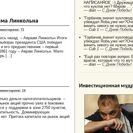
НАПИСАННОЕ :-) Дружище 
что куклов нет? Миром …”
—
dian —
C Днем Победы!
“Горбачев,значит кукловод
ама Линкольна
убеждал Robа,уже нет?Оче
винить никого не нужно,зн
—
Cub 1 —
C Днем Победы
ментариев: 73
“Горбачев,значит кукловод
аюсь назад. – Авраам Линкольн Итоги
убеждал Robа,уже нет?Оче
 выборах президента США победил
винить никого не нужно,зн
 и его предшественник – первый
—
Cub 1 —
C Днем Победы
1861 году – Аврам Линкольн. Мало
ерь […]
“Ещё раз повторю вопрос 
врагов, которые что то мут
—
dian —
C Днем Победы!
Инвестиционная мудр
мментариев: 19
олько деньги налогоплательщиков. –
ынок акций прочно увяз в боковике.
я у поддержки в зоне 2750 пунктов,
латильность. Доминирующих
нет. Притока капитала на рынок акций