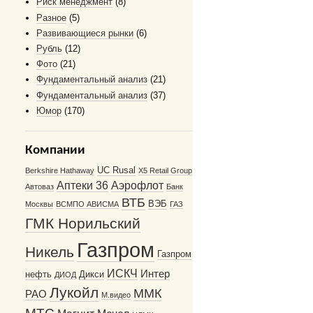
Риск менеджмент
(8)
Разное
(5)
Развивающиеся рынки
(6)
Рубль
(12)
Фото
(21)
Фундаментальный анализ
(21)
Фундаментальный анализ
(37)
Юмор
(170)
Компании
UC Rusal
Berkshire Hathaway
X5 Retail Group
Аптеки 36
Аэрофлот
Автоваз
Банк
ВТБ
ВЭБ
Москвы
ВСМПО АВИСМА
ГАЗ
ГМК Норильский
Газпром
Никель
Газпром
ИСКЧ
Интер
нефть
Дикси
ДИОД
Лукойл
ММК
РАО
М.видео