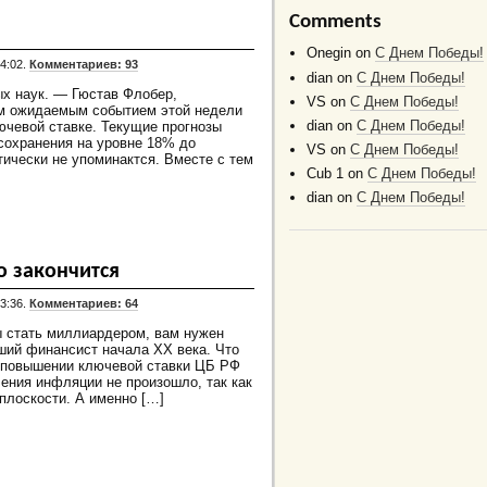
Comments
Onegin
on
C Днем Победы!
4:02.
Комментариев: 93
dian
on
C Днем Победы!
ых наук. — Гюстав Флобер,
VS
on
C Днем Победы!
м ожидаемым событием этой недели
dian
on
C Днем Победы!
ючевой ставке. Текущие прогнозы
 сохранения на уровне 18% до
VS
on
C Днем Победы!
ически не упоминактся. Вместе с тем
Cub 1
on
C Днем Победы!
dian
on
C Днем Победы!
то закончится
3:36.
Комментариев: 64
ы стать миллиардером, вам нужен
ший финансист начала XX века. Что
 повышении ключевой ставки ЦБ РФ
ления инфляции не произошло, так как
плоскости. А именно […]