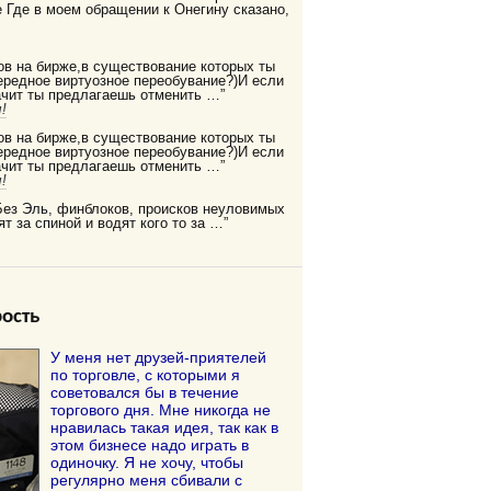
Где в моем обращении к Онегину сказано,
ов на бирже,в существование которых ты
редное виртуозное переобувание?)И если
ачит ты предлагаешь отменить …”
!
ов на бирже,в существование которых ты
редное виртуозное переобувание?)И если
ачит ты предлагаешь отменить …”
!
Без Эль, финблоков, происков неуловимых
ят за спиной и водят кого то за …”
ость
У меня нет друзей-приятелей
по торговле, с которыми я
советовался бы в течение
торгового дня. Мне никогда не
нравилась такая идея, так как в
этом бизнесе надо играть в
одиночку. Я не хочу, чтобы
регулярно меня сбивали с