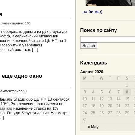
на бирже)
я
Комментариев: 100
Поиск по сайту
передавать деньги из рук в руки до
арнофф, американский бизнесмен
шения ключевой ставки ЦБ РФ на 1
и говорить о уверенном
чечный рост, как […]
Календарь
August 2026
 еще одно окно
M
T
W
T
F
S
1
Комментариев: 9
3
4
5
6
7
8
10
11
12
13
14
15
Шамиль Status quo ЦБ РФ 13 сентября
 19%. Это решение практически не
17
18
19
20
21
22
так как изменение ставки на 1%
но. Откуда берутся деньги Несмотря
24
25
26
27
28
29
…]
31
« May