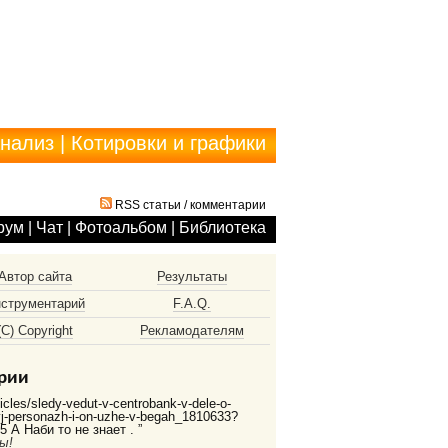
анализ
|
Котировки и графики
RSS статьи
/
комментарии
рум
|
Чат
|
Фотоальбом
|
Библиотека
Автор сайта
Результаты
струментарий
F.A.Q.
(С) Copyright
Рекламодателям
рии
ticles/sledy-vedut-v-centrobank-v-dele-o-
vyj-personazh-i-on-uzhe-v-begah_1810633?
 А Наби то не знает . ”
ы!