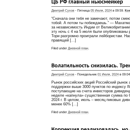
ЦБ РФ главный ньюсмейкер
Дмитрий Сухов
- Пятница
05 Июля
,
2024
в 09:59.
Ко
“Сначала они тебя не замечают, потом смею
тобой. А потом ты побеждаешь.” — Махатма
за независимость Индии от Великобритании
эту ночь с 4 на 5 июля были опубликованы 
Тори разгромно проиграли лейбористам. На
правящей […]
Filed under
Дневной план
.
Волатильность снизилась. Тре
Дмитрий Сухов
- Понедельник
01 Июля
,
2024
в 09:0
Рынок российских акций Российский рынок 
поддержки выше 3000 пунктов по индексу 
поступающие на счета инвесторов дивиден
неделе «капнула» существенная сумма по Се
2024 г. В целом, июль – месяц пиковых див
менее 60% […]
Filed under
Дневной план
.
Коррекция реализовалась, но 