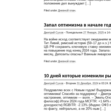
положение дел вынуждает […]
Filed under
Дневной план
.
Запал оптимизма в начале год
Дмитрий Сухов
- Понедельник
27 Января
,
2025
в 14:
На войне исход соответствует ожиданиям м
Тит Ливий, римский историк (59–17 до н.э.
ЦБ РФ сохранить ключевую ставку неизменн
на повышение под конец 2024 года. Запала 
месяц. Депозиты опасны? Важным январски
Filed under
Дневной план
.
10 дней которые изменили р
Дмитрий Сухов
- Вторник
31 Декабря
,
2024
в 03:24.
Поздравляю всех с Новым годом! Выдержки
оптимизма! Спасибо за поддержку! – Дмитри
настроение, оптимизм — воля. – Эмиль-Огю
философ) Итоги 2024 года MCFTR: +1.64% 
доходности) RGBITR: -2.13% (Индекс ОФЗ п
по факту, нейтрально, а не 20%-ным […]