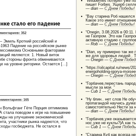
“Wildberries потерял уже п
пишет Forbes. Ущерб селле
—
dian —
C Днем Победы!
“Вау старина Роб нашелся
Какое это имеет отношение
ке стало его падение
—
dian —
C Днем Победы!
“Onegin, 3.08.2026 в 00:11.
ментариев: 352
не Газпром. Это как Газп
активную стадию с группо
 Эмиль Кроткий российский и
—
Rob —
C Днем Победы!
2–1963 Падение на российском рынке
 пессимизма Основными факторами
“Dian, ну примерно так же
акций являются: 1. Новый виток
же для здоровья людей . 
 обе стороны фронта обмениваются
—
Onegin —
C Днем Побед
 на уровне риторики. Остается […]
“https://oilcapital.ru/news/
energoholding-igorya-moise
—
Onegin —
C Днем Побед
“Горбачев,перестань паро
мысли за мои. ”
—
Cub 1 —
C Днем Победы
“Ну блин.. нет слов Не о
омментариев: 165
пропагандой научись дума
самостоятельно Нести за 
н Вольфганг Гёте Порция оптимизма
—
dian —
C Днем Победы!
А стала поводом к игре на повышение
жды на улучшение экономической
“Горбачев,уже оказывается 
нта, участники рынка надеются, что
нос.уже не куклы?)А как т
асходы госбюджета. Не остался в
—
Cub 1 —
C Днем Победы
“Старина Куб как всегда н