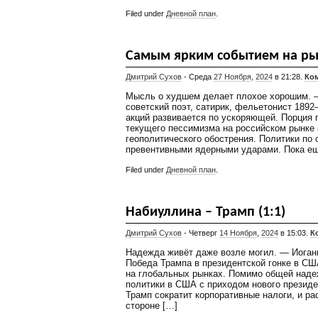
Filed under
Дневной план
.
Самым ярким событием на рын
Дмитрий Сухов
- Среда
27 Ноября
,
2024
в 21:28.
Ком
Мысль о худшем делает плохое хорошим. —
советский поэт, сатирик, фельетонист 189
акций развивается по ускоряющей. Порция
текущего пессимизма на российском рынке 
геополитического обострения. Политики по
превентивными ядерными ударами. Пока еще
Filed under
Дневной план
.
Набиуллина – Трамп (1:1)
Дмитрий Сухов
- Четверг
14 Ноября
,
2024
в 15:03.
К
Надежда живёт даже возле могил. — Иоган
Победа Трампа в президентской гонке в СШ
на глобальных рынках. Помимо общей наде
политики в США с приходом нового президе
Трамп сократит корпоративные налоги, и р
стороне […]