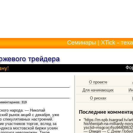
Семинары
|
XTick - тех
Фо
О проекте
Для начинающих
Ин
О рисках
мментариев: 319
ского народа. — Николай
Последние коммента
ский рынок акций с декабря, уже
ю спекулятивных настроений.
“https://m-spb.tsargrad.tv/ar
е участников торгов, вслед за
hishhenijah-na-milliardy-no
ysclid=msgcocrfso944086325
ндекса мостовской биржи усеян
—
Onegin —
C Днем Побед
прогноз невозможен. Такое