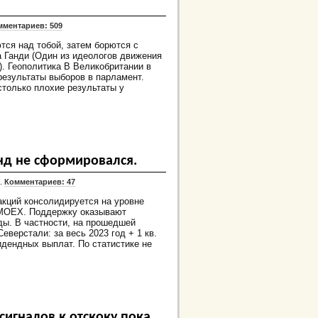
мментариев: 509
тся над тобой, затем борются с
 Ганди (Один из идеологов движения
). Геополитика В Великобритании в
результаты выборов в парламент.
столько плохие результаты у
нд не сформировался.
4.
Комментариев: 47
акций консолидируется на уровне
IMOEX. Поддержку оказывают
ды. В частности, на прошедшей
верстали: за весь 2023 год + 1 кв.
идендных выплат. По статистике не
сигналов к отскоку пока