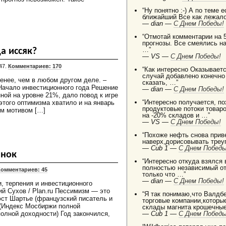
“Ну понятно :-) А по теме 
ближайший Все как лежало
—
dian —
C Днем Победы!
“Отмотай комментарии на 5
прогнозы. Все смеялись на
…”
а иссяк?
—
VS —
C Днем Победы!
47.
Комментариев: 170
“Как интересно Оказываетс
случай добавлено конечно
енее, чем в любом другом деле. –
сказать, …”
) Начало инвестиционного года Решение
—
dian —
C Днем Победы!
ой на уровне 21%, дало повод к игре
“Интересно получается, п
этого оптимизма хватило и на январь
продуктовые потоки товаро
м мотивом […]
на -20% складов и …”
—
VS —
C Днем Победы!
“Похоже нефть снова приве
наверх,дорисовывать треуг
—
Cub 1 —
C Днем Победы
ынок
“Интересно откуда взялся
полностью независимый от
Комментариев: 45
только что …”
—
dian —
C Днем Победы!
, терпения и инвестиционного
й Сухов / Plan.ru Пессимизм — это
“Я так понимаю,что Валдб
ст Шартье (французский писатель и
торговые компании,которы
(Индекс Мосбиржи полной
склады магнита крошечные
олной доходности) Год закончился,
—
Cub 1 —
C Днем Победы