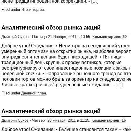
июне тридцатипроцентной коррекцией. • […]
Filed under
Итоги торгов
.
Аналитический обзор рынка акций
Дмитрий Сухов
- Пятница
21 Января
,
2011
в 10:55.
Комментариев: 30
Доброе утро! Ожидание: • Несмотря на сегодняшний утре
умеренный оптимизм на открытии рынка, наиболее вероя
внутридневня тенденция будет нисходящей. • Пятница –
традиционный день крупных профучастников, которые
реструктуризируют свои инвестиционные позиции к закры
недельной свечки. • Направление рыночного тренда во вт
половин торгов можно брать за ориентир на следующую не
Личные краткосрочные/среднесрочные ожидания – […]
Filed under
Дневной план
.
Аналитический обзор рынка акций
Дмитрий Сухов
- Четверг
20 Января
,
2011
в 11:15.
Комментариев: 16
Доброе утро! Ожидание: • Будущее становится таким – ка