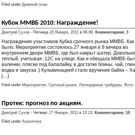
Filed under
Дневной план
.
Кубок ММВБ 2010: Награждение!
Дмитрий Сухов
- Пятница
28 Января
,
2011
в 05:00.
Комментариев: 3
Награждение участников Кубка срочного рынка ММВБ. Как
было. Мероприятие состоялось 27 января в 8 вечера во
внутреннем дворе ММВБ, где был накрыт шатер. Довольн
теплый, учитывая -12С на улице. Как и обещала ММВБ бы
валенки, пляски под балалайку, в достатке блины, чай, гли
водка и закуска :) Кульминацией стало вручение байка – Х
[…]
Filed under
Мероприятия
,
Срочный рынок
,
Легендарные трейдеры
,
Фото
.
Протек: прогноз по акциям.
Дмитрий Сухов
- Четверг
27 Января
,
2011
в 12:13.
Комментариев: 10
Filed under
Аналитика
.