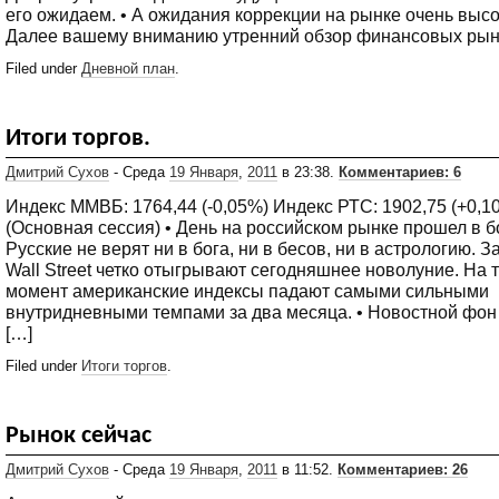
его ожидаем. • А ожидания коррекции на рынке очень высо
Далее вашему вниманию утренний обзор финансовых рын
Filed under
Дневной план
.
Итоги торгов.
Дмитрий Сухов
- Среда
19 Января
,
2011
в 23:38.
Комментариев: 6
Индекс ММВБ: 1764,44 (-0,05%) Индекс РТС: 1902,75 (+0,10
(Основная сессия) • День на российском рынке прошел в б
Русские не верят ни в бога, ни в бесов, ни в астрологию. З
Wall Street четко отыгрывают сегодняшнее новолуние. На 
момент американские индексы падают самыми сильными
внутридневными темпами за два месяца. • Новостной фон
[…]
Filed under
Итоги торгов
.
Рынок сейчас
Дмитрий Сухов
- Среда
19 Января
,
2011
в 11:52.
Комментариев: 26