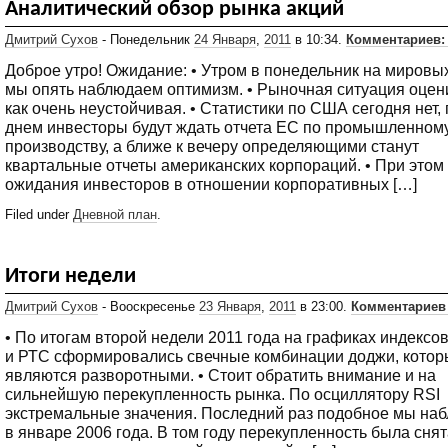
Аналитический обзор рынка акций
Дмитрий Сухов
- Понедельник
24 Января
,
2011
в 10:34.
Комментариев:
Доброе утро! Ожидание: • Утром в понедельник на мировы
мы опять наблюдаем оптимизм. • Рыночная ситуация оцен
как очень неустойчивая. • Статистики по США сегодня нет,
днем инвесторы будут ждать отчета ЕС по промышленном
производству, а ближе к вечеру определяющими станут
квартальные отчеты американских корпораций. • При этом
ожидания инвесторов в отношении корпоративных […]
Filed under
Дневной план
.
Итоги недели
Дмитрий Сухов
- Вооскресенье
23 Января
,
2011
в 23:00.
Комментариев
• По итогам второй недели 2011 года на графиках индекс
и РТС сформировались свечные комбинации доджи, котор
являются разворотными. • Стоит обратить внимание и на
сильнейшую перекупленность рынка. По осциллятору RSI
экстремальные значения. Последний раз подобное мы на
в январе 2006 года. В том году перекупленность была снят