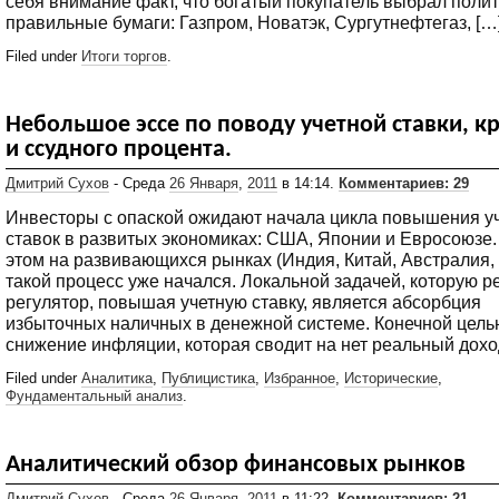
себя внимание факт, что богатый покупатель выбрал поли
правильные бумаги: Газпром, Новатэк, Сургутнефтегаз, […
Filed under
Итоги торгов
.
Небольшое эссе по поводу учетной ставки, к
и ссудного процента.
Дмитрий Сухов
- Среда
26 Января
,
2011
в 14:14.
Комментариев: 29
Инвесторы с опаской ожидают начала цикла повышения у
ставок в развитых экономиках: США, Японии и Евросоюзе.
этом на развивающихся рынках (Индия, Китай, Австралия,
такой процесс уже начался. Локальной задачей, которую р
регулятор, повышая учетную ставку, является абсорбция
избыточных наличных в денежной системе. Конечной цель
снижение инфляции, которая сводит на нет реальный доход
Filed under
Аналитика
,
Публицистика
,
Избранное
,
Исторические
,
Фундаментальный анализ
.
Аналитический обзор финансовых рынков
Дмитрий Сухов
- Среда
26 Января
,
2011
в 11:22.
Комментариев: 21