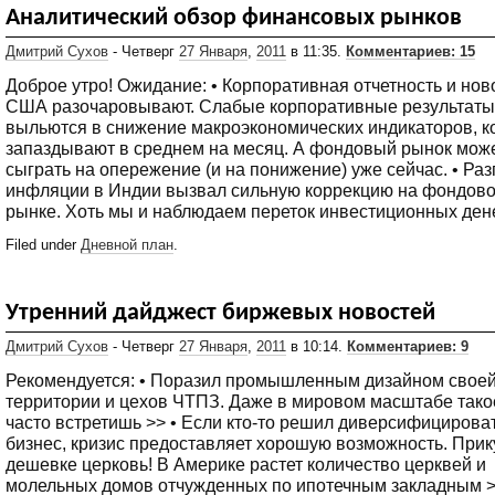
Аналитический обзор финансовых рынков
Дмитрий Сухов
- Четверг
27 Января
,
2011
в 11:35.
Комментариев: 15
Доброе утро! Ожидание: • Корпоративная отчетность и нов
США разочаровывают. Слабые корпоративные результаты
выльются в снижение макроэкономических индикаторов, к
запаздывают в среднем на месяц. А фондовый рынок мож
сыграть на опережение (и на понижение) уже сейчас. • Раз
инфляции в Индии вызвал сильную коррекцию на фондов
рынке. Хоть мы и наблюдаем переток инвестиционных дене
Filed under
Дневной план
.
Утренний дайджест биржевых новостей
Дмитрий Сухов
- Четверг
27 Января
,
2011
в 10:14.
Комментариев: 9
Рекомендуется: • Поразил промышленным дизайном свое
территории и цехов ЧТПЗ. Даже в мировом масштабе тако
часто встретишь >> • Если кто-то решил диверсифицирова
бизнес, кризис предоставляет хорошую возможность. Прик
дешевке церковь! В Америке растет количество церквей и
молельных домов отчужденных по ипотечным закладным 