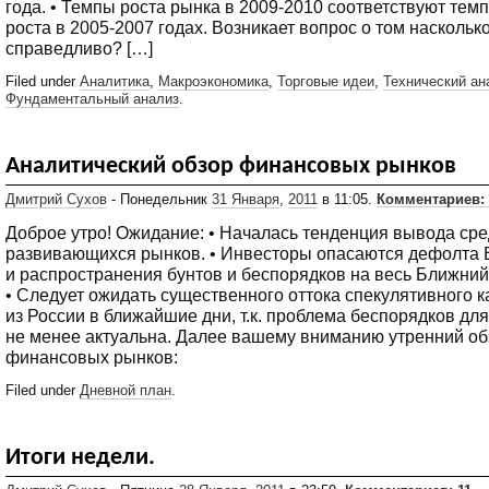
года. • Темпы роста рынка в 2009-2010 соответствуют тем
роста в 2005-2007 годах. Возникает вопрос о том насколько
справедливо? […]
Filed under
Аналитика
,
Макроэкономика
,
Торговые идеи
,
Технический ан
Фундаментальный анализ
.
Аналитический обзор финансовых рынков
Дмитрий Сухов
- Понедельник
31 Января
,
2011
в 11:05.
Комментариев: 
Доброе утро! Ожидание: • Началась тенденция вывода сре
развивающихся рынков. • Инвесторы опасаются дефолта Е
и распространения бунтов и беспорядков на весь Ближний
• Следует ожидать существенного оттока спекулятивного 
из России в ближайшие дни, т.к. проблема беспорядков дл
не менее актуальна. Далее вашему вниманию утренний об
финансовых рынков:
Filed under
Дневной план
.
Итоги недели.