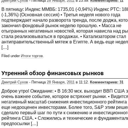
Дмитрий Сухов
- Пятница
28 Января
,
2011
в 23:59.
Комментариев: 11
В пятницу: Индекс ММВБ: 1735,01 (-0,94%) Индекс РТС: 18
(-1,36%) (Основная сессия) • Третья неделя нового года
подтверждает начало разворота тренда, после доджа, кот
закончил фондовый рынок неделю прошлую. • Масса не
отыгранных негативных новостей, которая нависла над ры
стала реализовываться в продажах. • Катализатором стал
антиправительственный мятеж в Египте. А ведь еще неде
[…]
Filed under
Итоги торгов
.
Утренний обзор финансовых рынков
Дмитрий Сухов
- Пятница
28 Января
,
2011
в 11:12.
Комментариев: 31
Доброе утро! Ожидание: • В 16:30 мск. выходит ВВП США за
очень важнее событие, которое встряхнет рынки. • Видится
негативный масштаб снижения инвестиционного рейтинга
еще недооценен инвесторами. Более того, S&P этим реш
сделало первый шаг по пути к снижению и инвестиционног
рейтинга США. • Сложились и технические и фундамента
предпосылки […]