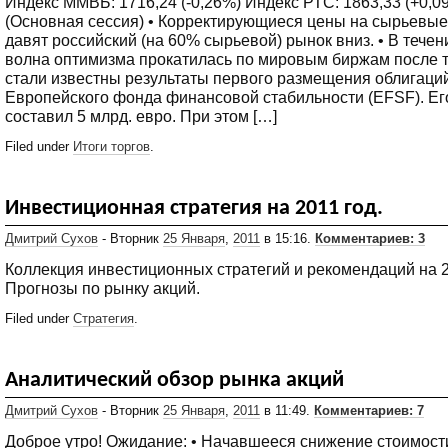
Индекс ММВБ: 1716,24 (-0,26%) Индекс РТС: 1863,33 (+0,09
(Основная сессия) • Корректирующиеся цены на сырьевы
давят российский (на 60% сырьевой) рынок вниз. • В течен
волна оптимизма прокатилась по мировым биржам после то
стали известны результаты первого размещения облигаци
Европейского фонда финансовой стабильности (EFSF). Ег
составил 5 млрд. евро. При этом […]
Filed under
Итоги торгов
.
Инвестиционная стратегия на 2011 год.
Дмитрий Сухов
- Вторник
25 Января
,
2011
в 15:16.
Комментариев: 3
Коллекция инвестиционных стратегий и рекомендаций на 2
Прогнозы по рынку акций.
Filed under
Стратегия
.
Аналитический обзор рынка акций
Дмитрий Сухов
- Вторник
25 Января
,
2011
в 11:49.
Комментариев: 7
Доброе утро! Ожидание: • Начавшееся снижение стоимост