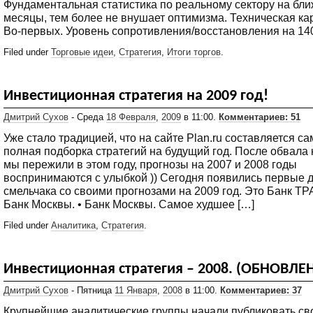
Фундаментальная статистика по реальному сектору на бл
месяцы, тем более не внушает оптимизма. Техническая ка
Во-первых. Уровень сопротивления/восстановления на 14
Filed under
Торговые идеи
,
Стратегия
,
Итоги торгов
.
Инвестиционная стратегия на 2009 год!
Дмитрий Сухов
- Среда
18 Февраля
,
2009
в 11:00.
Комментариев: 51
Уже стало традицией, что на сайте Plan.ru составляется с
полная подборка стратегий на будущий год. После обвала
мы пережили в этом году, прогнозы на 2007 и 2008 годы
воспринимаются с улыбкой )) Сегодня появились первые 
смельчака со своими прогнозами на 2009 год. Это Банк ТР
Банк Москвы. • Банк Москвы. Самое худшее […]
Filed under
Аналитика
,
Стратегия
.
Инвестиционная стратегия – 2008. (ОБНОВЛЕ
Дмитрий Сухов
- Пятница
11 Января
,
2008
в 11:00.
Комментариев: 37
Крупнейшие аналитические группы начали публиковать св