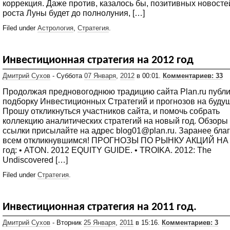
коррекция. Даже против, казалось бы, позитивных новостей
роста Луны будет до полнолуния, […]
Filed under
Астрология
,
Стратегия
.
Инвестиционная стратегия на 2012 год
Дмитрий Сухов
- Суббота
07 Января
,
2012
в 00:01.
Комментариев: 33
Продолжая предновогоднюю традицию сайта Plan.ru публ
подборку Инвестиционных Стратегий и прогнозов на будущ
Прошу откликнуться участников сайта, и помочь собрать
коллекцию аналитических стратегий на новый год. Обзоры
ссылки присылайте на адрес blog01@plan.ru. Заранее бла
всем откликнувшимся! ПРОГНОЗЫ ПО РЫНКУ АКЦИЙ НА
год: • ATON. 2012 EQUITY GUIDE. • TROIKA. 2012: The
Undiscovered […]
Filed under
Стратегия
.
Инвестиционная стратегия на 2011 год.
Дмитрий Сухов
- Вторник
25 Января
,
2011
в 15:16.
Комментариев: 3