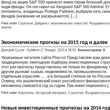
фонд на акции S&P 500 принесет инвесторам больший дох
хедж-фонды. Он поставил на Vanguard S&P 500 Admiral. Ег
оппоненты, владельцы Protege Partners, выбрали пять сво
фондов (названия не раскрываются). […]
Filed under
Стратегия
,
Дайджест экономических новостей
,
Фундаментал
анализ
.
Экономические прогнзы на 2015 год и далее
Дмитрий Сухов
- Суббота
17 Января
,
2015
в 15:51.
Комментариев: 8
Уважаемые читатели сайта Plan.ru! Представляю вам девя
традиционную, ежегодную подборку инвестиционных страт
этот раз прогнозы представлены не только по фондовому, 
другим рынкам: сырью, недвижимости, промышленности,
отдельным отраслям … , и в большей степени не по России
Отмечу, что аналитический охват российского финансового
неизменно снижается год за годом. Пик инвестиционного [
Filed under
Аналитика
,
Авторский материал
,
Стратегия
,
Фундаментальн
Новые инвестиционные прогнозы на 2014 го