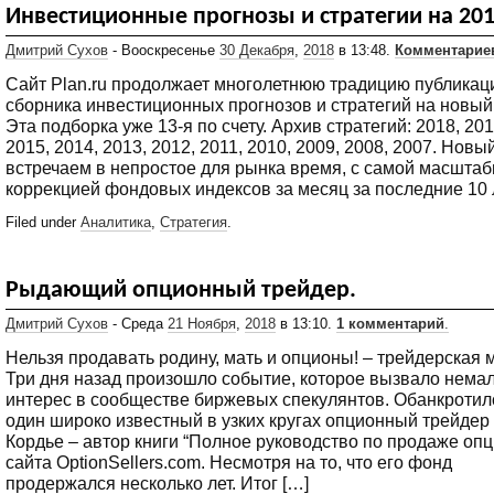
Инвестиционные прогнозы и стратегии на 201
Дмитрий Сухов
- Вооскресенье
30 Декабря
,
2018
в 13:48.
Комментариев
Сайт Plan.ru продолжает многолетнюю традицию публикац
сборника инвестиционных прогнозов и стратегий на новый 
Эта подборка уже 13-я по счету. Архив стратегий: 2018, 201
2015, 2014, 2013, 2012, 2011, 2010, 2009, 2008, 2007. Новы
встречаем в непростое для рынка время, с самой масшта
коррекцией фондовых индексов за месяц за последние 10 л
Filed under
Аналитика
,
Стратегия
.
Рыдающий опционный трейдер.
Дмитрий Сухов
- Среда
21 Ноября
,
2018
в 13:10.
1 комментарий
.
Нельзя продавать родину, мать и опционы! – трейдерская 
Три дня назад произошло событие, которое вызвало нема
интерес в сообществе биржевых спекулянтов. Обанкротил
один широко известный в узких кругах опционный трейде
Кордье – автор книги “Полное руководство по продаже опц
сайта OptionSellers.com. Несмотря на то, что его фонд
продержался несколько лет. Итог […]