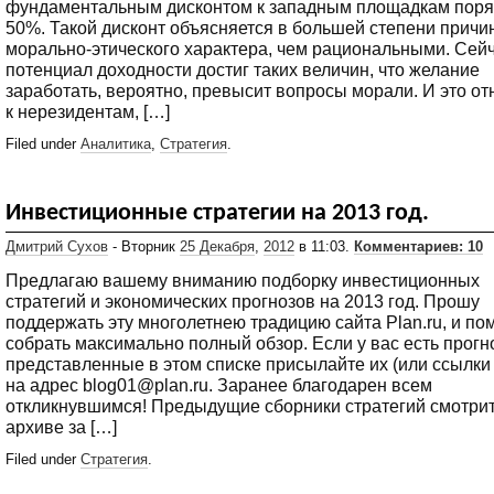
фундаментальным дисконтом к западным площадкам поря
50%. Такой дисконт объясняется в большей степени прич
морально-этического характера, чем рациональными. Сейч
потенциал доходности достиг таких величин, что желание
заработать, вероятно, превысит вопросы морали. И это от
к нерезидентам, […]
Filed under
Аналитика
,
Стратегия
.
Инвестиционные стратегии на 2013 год.
Дмитрий Сухов
- Вторник
25 Декабря
,
2012
в 11:03.
Комментариев: 10
Предлагаю вашему вниманию подборку инвестиционных
стратегий и экономических прогнозов на 2013 год. Прошу
поддержать эту многолетнею традицию сайта Plan.ru, и по
собрать максимально полный обзор. Если у вас есть прогн
представленные в этом списке присылайте их (или ссылки 
на адрес blog01@plan.ru. Заранее благодарен всем
откликнувшимся! Предыдущие сборники стратегий смотрит
архиве за […]
Filed under
Стратегия
.