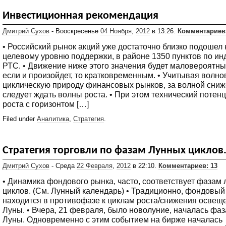
Инвестиционная рекомендация
Дмитрий Сухов
- Вооскресенье
04 Ноября
,
2012
в 13:26.
Комментариев
• Российский рынок акций уже достаточно близко подошел 
целевому уровню поддержки, в районе 1350 пунктов по ин
РТС. • Движение ниже этого значения будет маловероятны
если и произойдет, то кратковременным. • Учитывая волно
циклическую природу финансовых рынков, за волной сниж
следует ждать волны роста. • При этом технический потен
роста с горизонтом […]
Filed under
Аналитика
,
Стратегия
.
Стратегия торговли по фазам Лунных циклов
Дмитрий Сухов
- Среда
22 Февраля
,
2012
в 22:10.
Комментариев: 13
• Динамика фондового рынка, часто, соответствует фазам
циклов. (См. Лунный календарь) • Традиционно, фондовый
находится в противофазе к циклам роста/снижения освещ
Луны. • Вчера, 21 февраля, было новолуние, началась фаз
Луны. Одновременно с этим событием на бирже началась