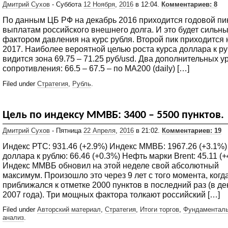
Дмитрий Сухов
- Суббота
12 Ноября
,
2016
в 12:04.
Комментариев: 8
По данным ЦБ РФ на декабрь 2016 приходится годовой пи
выплатам российского внешнего долга. И это будет сильн
фактором давления на курс рубля. Второй пик приходится 
2017. Наиболее вероятной целью роста курса доллара к р
видится зона 69.75 – 71.25 руб/usd. Два дополнительных у
сопротивления: 66.5 – 67.5 – по МА200 (daily) […]
Filed under
Стратегия
,
Рубль
.
Цель по индексу ММВБ: 3400 – 5500 пунктов.
Дмитрий Сухов
- Пятница
22 Апреля
,
2016
в 21:02.
Комментариев: 19
Индекс РТС: 931.46 (+2.9%) Индекс ММВБ: 1967.26 (+3.1%)
доллара к рублю: 66.46 (+0.3%) Нефть марки Brent: 45.11 (+
Индекс ММВБ обновил на этой неделе свой абсолютный
максимум. Произошло это через 9 лет с того момента, когд
приближался к отметке 2000 пунктов в последний раз (в д
2007 года). Три мощных фактора толкают российский […]
Filed under
Авторский материал
,
Стратегия
,
Итоги торгов
,
Фундаментал
анализ
.