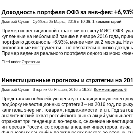
Доходность портфеля ОФЗ за янв-фев: +6,93
Дмитрий Сухов
- Суббота
05 Марта
,
2016
в 10:36.
1 комментарий
.
Пример инвестиционной стратегии по счету ИИС. ОФЗ, уд
купленные на небольшой панике в январе 2016 года, прин
портфелю доходность +6,93%, менее чем за 2 месяца. Низ
рискованные инструменты – не обязательно низко доходн
Пример ведения реального портфеля одного из моих клие
Filed under
Стратегия
.
Инвестиционные прогнозы и стратегии на 201
Дмитрий Сухов
- Вторник
05 Января
,
2016
в 18:23.
Комментариев: 6
Представляю юбилейную десятую традиционную ежегодн
подборку инвестиционных стратегий – на 2016 год, по рык
капитала, энергии, товарам, недвижимости, и т.п. Год за го
аналитический охват российского рынка акций уменьшаетс
отражает три тенденции: во-первых, снижение инвестицио
интереса к России, со стороны внешних инвесторов, из-за
финансовых санкций и политических рисков; во-вторых, с