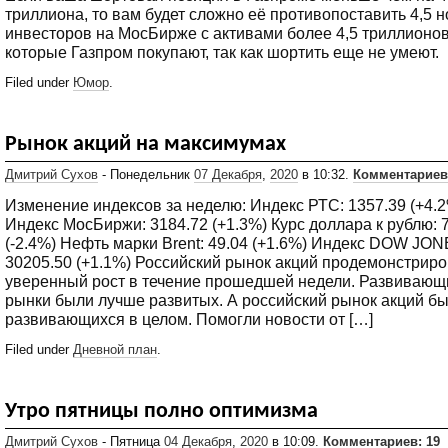
триллиона, то вам будет сложно её противопоставить 4,5 
инвесторов на МосБирже с активами более 4,5 триллионов 
которые Газпром покупают, так как шортить еще не умеют.
Filed under
Юмор
.
Рынок акций на максимумах
Дмитрий Сухов
- Понедельник
07 Декабря
,
2020
в 10:32.
Комментариев
Изменение индексов за неделю: Индекс РТС: 1357.39 (+4.
Индекс MocБиржи: 3184.72 (+1.3%) Курс доллара к рублю: 
(-2.4%) Нефть марки Brent: 49.04 (+1.6%) Индекс DOW JON
30205.50 (+1.1%) Российский рынок акций продемонстрир
уверенный рост в течение прошедшей недели. Развивающ
рынки были лучше развитых. А российский рынок акций б
развивающихся в целом. Помогли новости от […]
Filed under
Дневной план
.
Утро пятницы полно оптимизма
Дмитрий Сухов
- Пятница
04 Декабря
,
2020
в 10:09.
Комментариев: 19