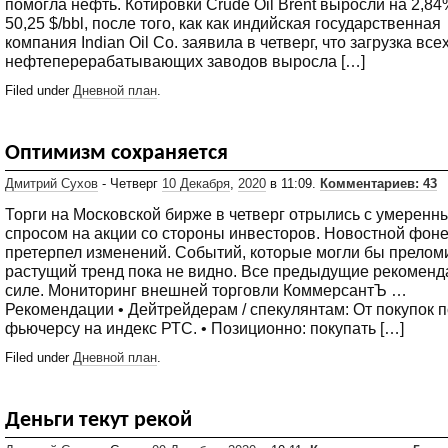
помогла нефть. Котировки Crude Oil Brent выросли на 2,84
50,25 $/bbl, после того, как как индийская государственная
компания Indian Oil Co. заявила в четверг, что загрузка все
нефтеперерабатывающих заводов выросла […]
Filed under
Дневной план
.
Оптимизм сохраняется
Дмитрий Сухов
- Четверг
10 Декабря
,
2020
в 11:09.
Комментариев: 43
Торги на Московской бирже в четверг отрылись с умеренн
спросом на акции со стороны инвесторов. Новостной фоне
претерпел изменений. Событий, которые могли бы прелом
растущий тренд пока не видно. Все предыдущие рекоменд
силе. Мониторинг внешней торговли КоммерсантЪ …
Рекомендации • Дейтрейдерам / спекулянтам: От покупок п
фьючерсу на индекс РТС. • Позиционно: покупать […]
Filed under
Дневной план
.
Деньги текут рекой