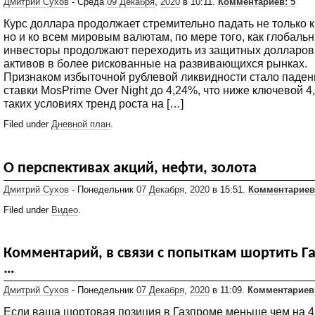
Дмитрий Сухов
- Среда
09 Декабря
,
2020
в 10:11.
Комментариев: 5
Курс доллара продолжает стремительно падать не только к
но и ко всем мировым валютам, по мере того, как глобаль
инвесторы продолжают переходить из защитных долларо
активов в более рискованные на развивающихся рынках.
Признаком избыточной рублевой ликвидности стало паден
ставки MosPrime Over Night до 4,24%, что ниже ключевой 4
таких условиях тренд роста на […]
Filed under
Дневной план
.
О перспективах акций, нефти, золота
Дмитрий Сухов
- Понедельник
07 Декабря
,
2020
в 15:51.
Комментариев
Filed under
Видео
.
Комментарий, в связи с попыткам шортить Г
…
Дмитрий Сухов
- Понедельник
07 Декабря
,
2020
в 11:09.
Комментариев:
Если ваша шортовая позиция в Газпроме меньше чем на 4