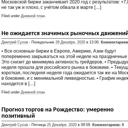
Московской биржи заканчивает 2020 год с результатом: +7,
не так уж и плохо, с учётом обвала в марте […]
Filed under
Дневной план
.
Не ожидается значимых рыночных движени
Дмитрий Сухов
- Понедельник
28 Декабря
,
2020
в 13:00.
Комментариев
• Все основные биржи в Европе, Америке, Азии будут
попеременно закрываться на этой неделе на праздничные 
Это снизит до минимума активность трейдеров. • Предыд
неделя прошла для российского рынка в боковике. • Текущ
короткая, последняя неделя года ожидается так же на Мос
в боковике, и с минимальной ликвидностью. • График инд
находится в […]
Filed under
Дневной план
.
Прогноз торгов на Рождество: умеренно
позитивный
Дмитрий Сухов
- Пятница
25 Декабря
,
2020
в 09:59.
Комментариев: 4