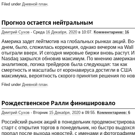
Filed under
Дневной план
.
Прогноз остается нейтральным
Дмитрий Сухов
- Среда
16 Декабря
,
2020
в 10:07.
Комментариев: 16
Америка задет лейтмотив на глобальных рынках акций. Во
днем, было, сложилась коррекция, однако вечером на Wall 
отыграли вверх. И сегодня мировые биржи вновь растут. 
Nasdaq закрылся обновив максимум. По мнению американ
аналитиков, логика трейдеров была следующая: так как
смертность и масштабы от коронавируса достигли в США
максимума, вероятность скорого принятия решения по но
Filed under
Дневной план
.
Рождественское Ралли финишировало
Дмитрий Сухов
- Вторник
15 Декабря
,
2020
в 09:55.
Комментариев: 6
Российский рынок акций в понедельник продемонстрирова
старт с открытия торгов в понедельник, но быстро выдохся
пропал после выхода новостей, с именами и фотографиями