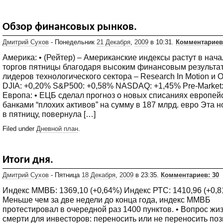
Обзор финансовых рынков.
Дмитрий Сухов
- Понедельник
21 Декабря
,
2009
в 10:31.
Комментариев
Америка: • (Рейтер) – Американские индексы растут в нач
торгов пятницы благодаря высоким финансовым результа
лидеров технологического сектора – Research In Motion и O
DJIA: +0,20% S&P500: +0,58% NASDAQ: +1,45% Pre-Market
Европа: • ЕЦБ сделал прогноз о новых списаниях европей
банками “плохих активов” на сумму в 187 млрд. евро Эта н
в пятницу, повернула […]
Filed under
Дневной план
.
Итоги дня.
Дмитрий Сухов
- Пятница
18 Декабря
,
2009
в 23:35.
Комментариев: 30
Индекс ММВБ: 1369,10 (+0,64%) Индекс РТС: 1410,96 (+0,8
Меньше чем за две недели до конца года, индекс ММВБ
протестировал в очередной раз 1400 пунктов. • Вопрос жи
смерти для инвесторов: переносить или не переносить по