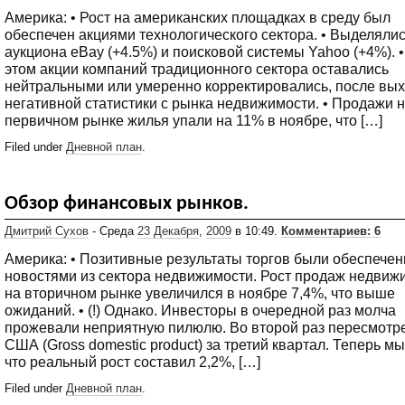
Америка: • Рост на американских площадках в среду был
обеспечен акциями технологического сектора. • Выделялис
аукциона eBay (+4.5%) и поисковой системы Yahoo (+4%). 
этом акции компаний традиционного сектора оставались
нейтральными или умеренно корректировались, после вы
негативной статистики с рынка недвижимости. • Продажи 
первичном рынке жилья упали на 11% в ноябре, что […]
Filed under
Дневной план
.
Обзор финансовых рынков.
Дмитрий Сухов
- Среда
23 Декабря
,
2009
в 10:49.
Комментариев: 6
Америка: • Позитивные результаты торгов были обеспече
новостями из сектора недвижимости. Рост продаж недвиж
на вторичном рынке увеличился в ноябре 7,4%, что выше
ожиданий. • (!) Однако. Инвесторы в очередной раз молча
прожевали неприятную пилюлю. Во второй раз пересмотр
США (Gross domestic product) за третий квартал. Теперь мы
что реальный рост составил 2,2%, […]
Filed under
Дневной план
.