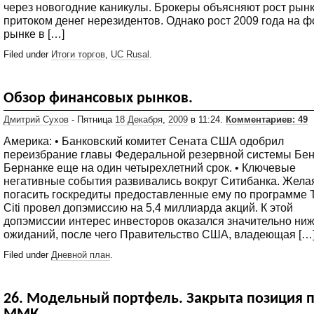
через новогодние каникулы. Брокеры объясняют рост рын
притоком денег нерезидентов. Однако рост 2009 года на 
рынке в […]
Filed under
Итоги торгов
,
UC Rusal
.
Обзор финансовых рынков.
Дмитрий Сухов
- Пятница
18 Декабря
,
2009
в 11:24.
Комментариев: 49
Америка: • Банковский комитет Сената США одобрил
переизбрание главы Федеральной резервной системы Бе
Бернанке еще на один четырехлетний срок. • Ключевые
негативные события развивались вокруг Ситибанка. Жела
погасить госкредиты предоставленные ему по программе 
Citi провел допэмиссию на 5,4 миллиарда акций. К этой
допэмиссии интерес инвесторов оказался значительно ни
ожиданий, после чего Правительство США, владеющая […
Filed under
Дневной план
.
26. Модельный портфель. Закрыта позиция 