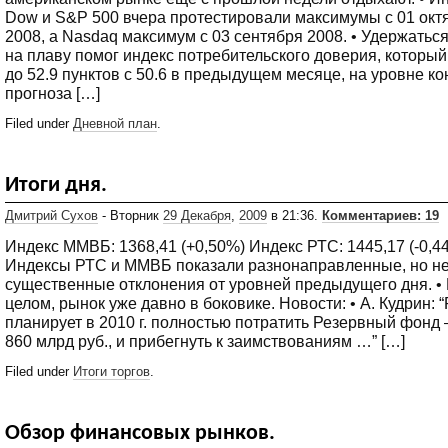
Dow и S&P 500 вчера протестировали максимумы с 01 окт
2008, а Nasdaq максимум с 03 сентября 2008. • Удержатьс
на плаву помог индекс потребительского доверия, которы
до 52.9 пунктов с 50.6 в предыдущем месяце, на уровне ко
прогноза […]
Filed under
Дневной план
.
Итоги дня.
Дмитрий Сухов
- Вторник
29 Декабря
,
2009
в 21:36.
Комментариев: 19
Индекс ММВБ: 1368,41 (+0,50%) Индекс РТС: 1445,17 (-0,44
Индексы РТС и ММВБ показали разнонаправленные, но н
существенные отклонения от уровней предыдущего дня. •
целом, рынок уже давно в боковике. Новости: • А. Кудрин: 
планирует в 2010 г. полностью потратить Резервный фонд 
860 млрд руб., и прибегнуть к заимствованиям …” […]
Filed under
Итоги торгов
.
Обзор финансовых рынков.