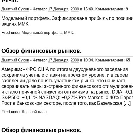
ММК.
Дмитрий Сухов
- Четверг
17 Декабря
,
2009
в 15:49.
Комментариев: 9
Модельный портфель. Зафиксирована прибыль по позиции
акциях ММК.
Filed under
Модельный портфель
,
ММК
.
Обзор финансовых рынков.
Дмитрий Сухов
- Четверг
17 Декабря
,
2009
в 10:34.
Комментариев: 65
Америка: • ФРС США по итогам двухдневного заседания
сохранила учетные ставки на прежнем уровне, и в своем
заявлении дало понять участникам рынка, что начинает
сворачивать меры экстренного финансового стимулирован
и стало причиной снижения оптимизма на рынке. DJIA: -0,
S&P500: +0,11% NASDAQ: +0,27% Pre-Market: -0,40% Европ
Рост в банковском секторе, после того, как Базельская […]
Filed under
Дневной план
.
Обзор финансовых рынков.