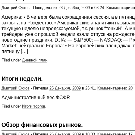
Дмитрий Сухов
- Понедельник
28 Декабря
,
2009
в 08:24.
Комментариев
Америка: • В четверг была сокращенная сессия, а в пятни
закрыта на Рождество. • Американские аналитики называю
текущую неделю непредсказуемой, т.к. рынок “тонкий”. А м
трейдеры уже с прошлой недели взяли отпуск на рождеств
новогодние праздники. DJIA: — S&P500: — NASDAQ: — Pr
Market: нейтрально Европа: • На европейских площадках, т
пятницу […]
Filed under
Дневной план
.
Итоги недели.
Дмитрий Сухов
- Пятница
25 Декабря
,
2009
в 23:41.
Комментариев: 20
Административный вес ФСФР.
Filed under
Итоги торгов
.
Обзор финансовых рынков.
Дмитрий Сухов
- Пятница
25 Декабря
,
2009
в 10:33.
Комментариев: 17