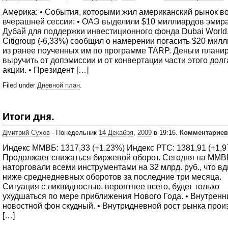
Америка: • События, которыми жил американский рынок в
вчерашней сессии: • ОАЭ выделили $10 миллиардов эмир
Дубай для поддержки инвестиционного фонда Dubai World.
Citigroup (-6,33%) сообщил о намерении погасить $20 мил
из ранее поученных им по программе TARP. Деньги плани
выручить от допэмиссии и от конвертации части этого долг
акции. • Президент […]
Filed under
Дневной план
.
Итоги дня.
Дмитрий Сухов
- Понедельник
14 Декабря
,
2009
в 19:16.
Комментариев
Индекс ММВБ: 1317,33 (+1,23%) Индекс РТС: 1381,91 (+1,9
Продолжает снижаться биржевой оборот. Сегодня на ММВ
наторговали всеми инструментами на 32 млрд. руб., что в
ниже среднедневных оборотов за последние три месяца.
Ситуация с ликвидностью, вероятнее всего, будет только
ухудшаться по мере приближения Нового Года. • Внутренн
новостной фон скудный. • Внутридневной рост рынка прои
[…]