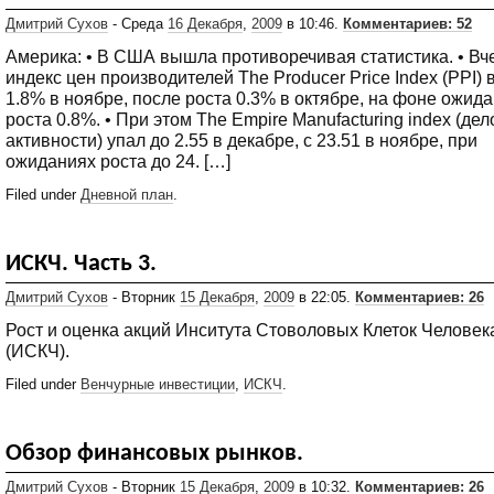
Дмитрий Сухов
- Среда
16 Декабря
,
2009
в 10:46.
Комментариев: 52
Америка: • В США вышла противоречивая статистика. • Вч
индекс цен производителей The Producer Price Index (PPI) 
1.8% в ноябре, после роста 0.3% в октябре, на фоне ожид
роста 0.8%. • При этом The Empire Manufacturing index (де
активности) упал до 2.55 в декабре, с 23.51 в ноябре, при
ожиданиях роста до 24. […]
Filed under
Дневной план
.
ИСКЧ. Часть 3.
Дмитрий Сухов
- Вторник
15 Декабря
,
2009
в 22:05.
Комментариев: 26
Рост и оценка акций Инситута Стоволовых Клеток Человек
(ИСКЧ).
Filed under
Венчурные инвестиции
,
ИСКЧ
.
Обзор финансовых рынков.
Дмитрий Сухов
- Вторник
15 Декабря
,
2009
в 10:32.
Комментариев: 26