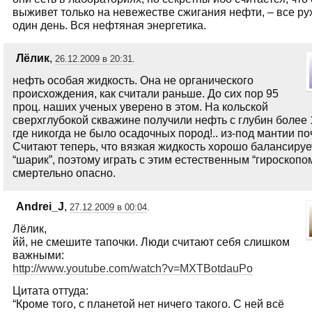
выживет только на невежестве сжигания нефти, – все ру
один день. Вся нефтяная энергетика.
Лёлик
,
26.12.2009 в 20:31
.
нефть особая жидкость. Она не органического
происхождения, как считали раньше. До сих пор 95
проц. наших ученых уверено в этом. На кольской
сверхглубокой скважине получили нефть с глубин более 
где никогда не было осадочных пород!.. из-под мантии по
Считают теперь, что вязкая жидкость хорошо балансиру
“шарик”, поэтому играть с этим естественным “гироскопом
смертельно опасно.
Andrei_J
,
27.12.2009 в 00:04
.
Лёлик,
йй, не смешите тапочки. Люди считают себя слишком
важными:
http://www.youtube.com/watch?v=MXTBotdauPo
Цитата оттуда:
“Кроме того, с планетой нет ничего такого. С ней всё