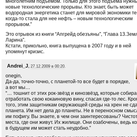
многолетним подъемом. Только для этого подъема нужн
новые технологические прорывы. Кто знает, быть может
водородная энергетика станет для мировой экономики те
когда-то стала для нее нефть – новым технологическим
прорывом.”
Это отрывок из книги “Апгрейд обезъяны”, “Глава 13.Зем
Ларина”.
Кстати, прикольно, книга выпущена в 2007 году и в ней
упомянут кризис.
Andrei_J
,
27.12.2009 в 00:20
.
onegin,
Да-да, точно-точно, с планетой-то все будет в порядке,
а вот мы…
“… тошнит от этих рок-звёзд и кинозвёзд, которые собир
отработать свою кокаиновую вину, спасая где-то лес. Кр
того, этим защитникам окружающей среды на хрен не сд
планета. Им нет дела до планеты. Не в переносном смыс
им пофигу. Вы знаете, в чем они заинтересованы? Чисто
места, где они живут. Их жилище. Они озабочены, ведь ко
в будущем им может стать неудобно.”