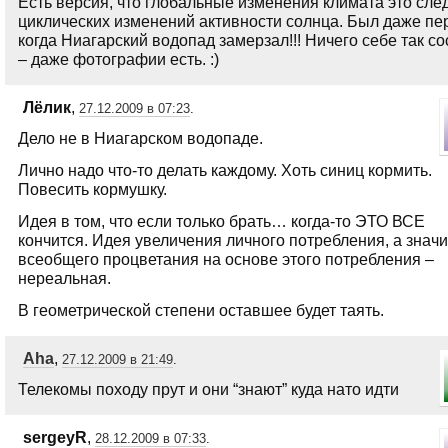
Есть версия, что глобальные изменения климата это сле
циклических изменений активности солнца. Был даже пе
когда Ниагарский водопад замерзал!!! Ничего себе так со
– даже фотографии есть. :)
Лёлик
,
27.12.2009 в 07:23
.
Дело не в Ниагарском водопаде.
Лично надо что-то делать каждому. Хоть синиц кормить.
Повесить кормушку.
Идея в том, что если только брать… когда-то ЭТО ВСЕ
кончится. Идея увеличения личного потребления, а значи
всеобщего процветания на основе этого потребления –
нереальная.
В геометрической степени оставшее будет таять.
Aha
,
27.12.2009 в 21:49
.
Телекомы походу прут и они “знают” куда нато идти
sergeyR
,
28.12.2009 в 07:33
.