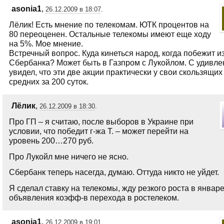
asonia1
,
26.12.2009 в 18:07
.
Лёлик! Есть мнение по телекомам. ЮТК процентов на
80 переоценен. Остальные телекомы имеют еще ходу
на 5%. Мое мнение.
Встречный вопрос. Куда кинеться народ, когда побежит и
Сбербанка? Может быть в Газпром с Лукойлом. С удивл
увидел, что эти две акции практически у свои скользящих
средних за 200 суток.
Лёлик
,
26.12.2009 в 18:30
.
Про ГП – я считаю, после выборов в Украине при
условии, что победит г-жа Т. – может перейти на
уровень 200…270 руб.
Про Лукойл мне ничего не ясно.
Сбербанк теперь насегда, думаю. Оттуда никто не уйдет.
Я сделал ставку на телекомы, жду резкого роста в январе
объявления коэфф-в перехода в ростелеком.
asonia1
,
26.12.2009 в 19:01
.