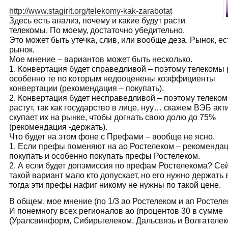
http://www.stagirit.org/telekomy-kak-zarabotat
Здесь есть анализ, почему и какие будут расти
телекомы. По моему, достаточно убедительно.
Это может быть утечка, слив, или вообще деза. Рынок, ес
рынок.
Мое мнение – вариантов может быть несколько.
1. Конвертация будет справедливой – поэтому телекомы р
особенно те по которым недооценены коэффициенты
конвертации (рекомендация – покупать).
2. Конвертация будет несправедливой – поэтому телеко
растут, так как государство в лице, нуу… скажем ВЭБ акт
скупает их на рынке, чтобы догнать свою долю до 75%
(рекомендация -держать).
Что будет на этом фоне с Префами – вообще не ясно.
1. Если префы поменяют на ао Ростелеком – рекоменда
покупать и особенно покупать префы Ростелеком.
2. А если будет допэмиссия по префам Ростелекома? Се
такой вариант мало кто допускает, но его нужно держать 
тогда эти префы нафиг никому не нужны по такой цене.
В общем, мое мнение (по 1/3 ао Ростелеком и ап Ростеле
И понемногу всех регионалов ао (процентов 30 в сумме
(Уралсвинформ, Сибирьтелеком, Дальсвязь и Волгателек