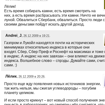
Лёлик!
Есть время собирать камни, есть время смотреть на
них, а есть время расбрасывать эти камни. Ничто не веч
луной. Обвалиться Сбербанк, обвалиться. Просто люди с
своими деньгами пойдут искать другой доход.
Andrei_J
,
26.12.2009 в 19:21
.
Газпром и Лукойл находятся почти на исторических
минимумах относительно индекса в которые они
входят. Сбер, Сбер Преф и Роснефт на максимах и тоже 
в индекс. А индекс на них завязан – они влияют на движ
индекса. Волшебное слово – спрэды. Думайте сами, счит
сами. :)
Лёлик
,
26.12.2009 в 20:26
.
Просто еще жду появления новых источников энергии,
так жить нельзя, мы сжигая углеводороды – погубим
планету целиком.
И если просто крикнут – вот новый способ получения эне
они есть в лабораториях, но секретны ибо считается, что