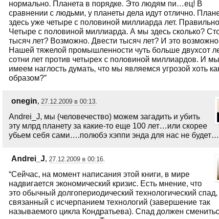
нормально. Планета в порядке. Это людям пи…ец! В
сравнении с людьми, у планеты дела идут отлично. План
здесь уже четыре с половиной миллиарда лет. Правильн
Четыре с половиной миллиарда. А мы здесь сколько? Ст
тысяч лет? Возможно. Двести тысяч лет? И это возможно
Нашей тяжелой промышленности чуть больше двухсот ле
сотни лет против четырех с половиной миллиардов. И м
имеем наглость думать, что мы являемся угрозой хоть ка
образом?”
onegin
,
27.12.2009 в 00:13
.
Andrei_J, мы (человечество) можем загадить и убить
эту млрд планету за какие-то еще 100 лет…или скорее
убьем себя сами….полюбэ хэппи энда для нас не будет…
Andrei_J
,
27.12.2009 в 00:16
.
“Сейчас, на момент написания этой книги, в мире
надвигается экономический кризис. Есть мнение, что
это обычный долгопериодический технологический спад,
связанный с исчерпанием технологий (завершение так
называемого цикла Кондратьева). Спад должен сменить