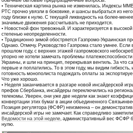
• Техническая картина рынка не изменилась. Индексы ММ
РТС прочно увязли в боковике, и шансы выбраться из него
году близки к нулю. С текущей ликвидность на более-мене
значимые движения рассчитывать не приходится.
• Новостной фон тревожный. И характеризуется в высокой
степенью неопределенности.
• Традиционно зимой обостряется Газпромо-Украинская пр
Однако. Отмечу. Руководство Газпрома стало умнее. Если 
прошлом году, с верхних этажей газпромовского небоскре
упорно не хотели замечать проблемы платежеспособности
Украины, и шли на принцип, перекрывая вентиль. За что с
первые и поплатились. То в этом году, мы видим гибкость, 
готовность монополиста подождать оплаты за экспортируе
Что уже хорошо.
• Неделя заканчивается в разгаре новой инсайдерской игр
префов Сбербанка, инсайдеры переключились на регион
телекомы. Уверен, они уже две недели как знают коэффиц
конвертации этих бумаг в акции объединенного Связьинве
Позиция регулятора (ФСФР) неизменна – он демонстрати
инсайдерской игры не замечает. Как справедливо заметили
Ведомости на этой неделе
, административный вес ФСФР б
нулю.