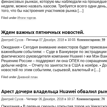
финансовых рынках, которую мы наблюдали на прошедше
неделе, можно назвать хаосом. Требуется всего одни день,
того, что бы настроения участников рынка […]
Filed under
Итоги торгов
.
Ждем важных пятничных новостей.
Дмитрий Сухов
- Пятница
07 Декабря
,
2018
в 10:03.
Комментариев: 59
Ожидания • Сегодня внимание инвесторов будет прикован
важнейшим событиям: – Суде в Ванкувере по экстрадици
фактического руководителя компании Huawei г-жи Мэн Ван
Решению России – поддержит ли она ОПЕК по сокращени
добычи нефти. – Отчету по занятости в США в ноябре. • До
новостей по этим событиям, сырьевой, валютный и […]
Filed under
Дневной план
.
Арест дочери владельца Huawei обвалил рын
Дмитрий Сухов
- Четверг
06 Декабря
,
2018
в 10:17.
Комментариев: 74
Ожидания • В первые секунды открытия торов на Чикагск