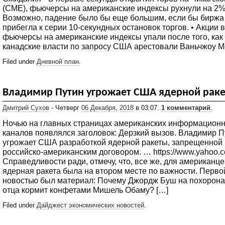
(CME), фьючерсы на американские индексы рухнули на 2%
Возможно, падение было бы еще большим, если бы биржа
прибегла к серии 10-секундных остановок торгов. • Акции в
фьючерсы на американские индексы упали после того, как
канадские власти по запросу США арестовали Ваньчжоу М
Filed under
Дневной план
.
Владимир Путин угрожает США ядерной рак
Дмитрий Сухов
- Четверг
06 Декабря
,
2018
в 03:07.
1 комментарий
.
Ночью на главных страницах американских информацион
каналов появлялся заголовок: Дерзкий вызов. Владимир П
угрожает США разработкой ядерной ракеты, запрещенной
российско-американским договором. … https://www.yahoo.
Справедливости ради, отмечу, что, все же, для американц
ядерная ракета была на втором месте по важности. Перво
новостью был материал: Почему Джордж Буш на похорона
отца кормит конфетами Мишель Обаму? […]
Filed under
Дайджест экономических новостей
.