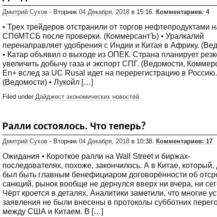
Дмитрий Сухов
- Вторник
04 Декабря
,
2018
в 15:16.
Комментариев: 4
• Трех трейдеров отстранили от торгов нефтепродуктами н
СПбМТСБ после проверки. (КоммерсантЪ) • Уралкалий
перенаправляет удобрения с Индии и Китая в Африку. (Ве
• Катар объявил о выходе из ОПЕК. Cтрана планирует резк
увеличить добычу газа и экспорт СПГ. (Ведомости, Коммер
En+ вслед за UC Rusal идет на перерегистрацию в Россию.
(Ведомости) • Лукойл […]
Filed under
Дайджест экономических новостей
.
Ралли состоялось. Что теперь?
Дмитрий Сухов
- Вторник
04 Декабря
,
2018
в 10:38.
Комментариев: 17
Ожидания • Короткое ралли на Wall Street и биржах-
последователях, похоже, закончилось. А в Китае, который,
был быть главным бенефициаром договорённости об отср
санкций, рынок вообще не дернулся вверх ни вчера, ни сег
Чёрт кроется в деталях. Аналитики заметили, что многие у
заявления не были внесены в протоколы субботних перег
между США и Китаем. В […]