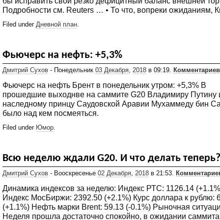
бы исправить свой резко дефицитный баланс внешней тор
Подробности см. Reuters … • То что, вопреки ожиданиям, К
Filed under
Дневной план
.
Фьючерс на нефть: +5,3%
Дмитрий Сухов
- Понедельник
03 Декабря
,
2018
в 09:19.
Комментариев
Фьючерс на нефть Брент в понедельник утром: +5,3% В
прошедшие выходнве на саммите G20 Владимиру Путину 
наследному принцу Саудовской Аравии Мухаммеду бин Са
было над кем посмеяться.
Filed under
Юмор
.
Всю неделю ждали G20. И что делать теперь
Дмитрий Сухов
- Вооскресенье
02 Декабря
,
2018
в 21:53.
Комментариев
Динамика индексов за неделю: Индекс РТС: 1126.14 (+1.1%
Индекс MocБиржи: 2392.50 (+2.1%) Курс доллара к рублю: 
(+1.1%) Нефть марки Brent: 59.13 (-0.1%) Рыночная ситуац
Неделя прошла достаточно спокойно, в ожидании саммита