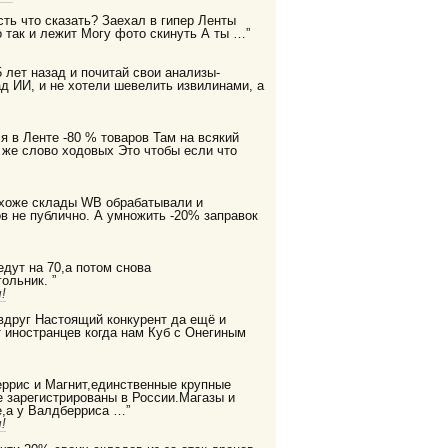
есть что сказать? Заехал в гипер Ленты
 так и лежит Могу фото скинуть А ты …”
 лет назад и почитай свои анализы-
д ИИ, и не хотели шевелить извилинами, а
я в Ленте -80 % товаров Там на всякий
 же слово ходовых Это чтобы если что
охоже склады WB обрабатывали и
в не публично. А умножить -20% заправок
дут на 70,а потом снова
ольник. ”
!
 вдруг Настоящий конкурент да ещё и
 иностранцев когда нам Куб с Онегиным
еррис и Магнит,единственные крупные
е зарегистрированы в России.Магазы и
,а у Валдберриса …”
!