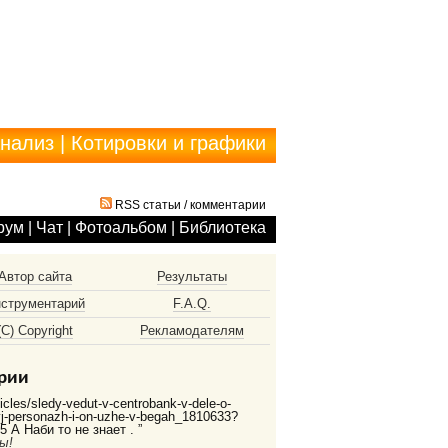
анализ
|
Котировки и графики
RSS статьи
/
комментарии
рум
|
Чат
|
Фотоальбом
|
Библиотека
Автор сайта
Результаты
струментарий
F.A.Q.
(С) Copyright
Рекламодателям
рии
ticles/sledy-vedut-v-centrobank-v-dele-o-
vyj-personazh-i-on-uzhe-v-begah_1810633?
 А Наби то не знает . ”
ы!