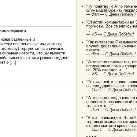
“Ну понятно :-) А по теме 
ближайший Все как лежало
—
dian —
C Днем Победы!
“Отмотай комментарии на 5
прогнозы. Все смеялись на
…”
омментариев: 4
—
VS —
C Днем Победы!
знонаправленные и
“Как интересно Оказываетс
ически все основные индикаторы
случай добавлено конечно
к доллару) торгуются на значимых
сказать, …”
 сильные новости, что бы вывести
—
dian —
C Днем Победы!
 Глобальные участники рынка ожидают
“Интересно получается, п
чет о […]
продуктовые потоки товаро
на -20% складов и …”
—
VS —
C Днем Победы!
“Похоже нефть снова приве
наверх,дорисовывать треуг
—
Cub 1 —
C Днем Победы
“Интересно откуда взялся
полностью независимый от
только что …”
—
dian —
C Днем Победы!
“Я так понимаю,что Валдб
торговые компании,которы
склады магнита крошечные
—
Cub 1 —
C Днем Победы