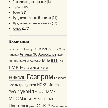
Развивающиеся рынки
(6)
Рубль
(12)
Фото
(21)
Фундаментальный анализ
(21)
Фундаментальный анализ
(37)
Юмор
(170)
Компании
UC Rusal
Berkshire Hathaway
X5 Retail Group
Аптеки 36
Аэрофлот
Автоваз
Банк
ВТБ
ВЭБ
Москвы
ВСМПО АВИСМА
ГАЗ
ГМК Норильский
Газпром
Никель
Газпром
ИСКЧ
Интер
нефть
Дикси
ДИОД
Лукойл
ММК
РАО
М.видео
МТС
Магнит
Мечел
НЛМК
ОГК-3
Новатэк
Нортгаз
Полиметалл