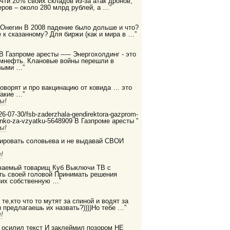
очти 20% своих складов из-за атак дронов,
ров – около 280 млрд рублей, а …”
 Онегин В 2008 падение было дольше и что?
 к сказанному? Для биржи (как и мира в …”
 В Газпроме аресты ----- Энергохолдинг - это
ромнефть. Клановые войны перешли в
выми …”
 говорят и про вакцинацию от ковида … это
Такие …”
ы!
2026-07-30/fsb-zaderzhala-gendirektora-gazprom-
enko-za-vzyatku-5648909 В Газпроме аресты ”
ы!
дировать соловьева и не выдавай СВОИ
!
бучаемый товарищ Куб Выключи ТВ с
ть своей головой Принимать решения
них собственную …”
те,кто что то мутят за спиной и водят за
ы предлагаешь их назвать?))))Но тебе …”
!
е осилил текст И заклеймил позором НЕ