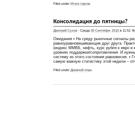
Filed under
Итоги торгов
.
Консолидация до пятницы?
Дмитрий Сухов
- Среда
30 Сентября
,
2015
в 11:52.
К
Ожидания • На среду рыночные сигналы ра
равноуравновешивающие друг друга. Практ
(индекс ММВБ, нефть, курс рубля к евро и 
уровнях поддержки/сопротивления. И нужны
систему из этого состояния равновесия. •
самую важную статистику этой недели – от
Filed under
Дневной план
.