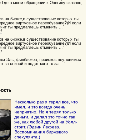
Где в моем обращении к Онегину сказано,
ов на бирже,в существование которых ты
редное виртуозное переобувание?)И если
ачит ты предлагаешь отменить …”
!
ов на бирже,в существование которых ты
редное виртуозное переобувание?)И если
ачит ты предлагаешь отменить …”
!
Без Эль, финблоков, происков неуловимых
ят за спиной и водят кого то за …”
ость
Несколько раз я терял все, что
имел, и это всегда очень
неприятно. Но я терял только
деньги, и делал это точно так
же, как любой другой на Уолл-
стрит. (Эдвин Лефевр.
Воспоминания биржевого
спекулянта.)