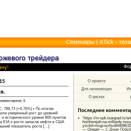
Семинары
|
XTick - тех
Фо
15
О проекте
Для начинающих
Ин
я.
О рисках
омментариев: 6
 789,73 (+0,76%) • По итогом
Последние коммента
дели умеренный рост до уровней
и исторического уровня 800 пунктов
“https://m-spb.tsargrad.tv/ar
ка EIA о росте запасов нефти в США
hishhenijah-na-milliardy-no
ysclid=msgcocrfso944086325
ашний показатель роста […]
—
Onegin —
C Днем Побед