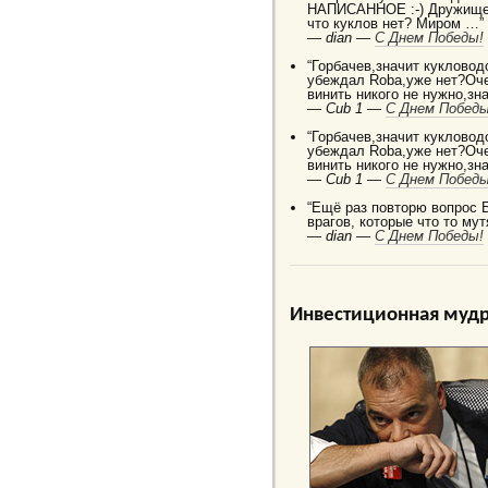
НАПИСАННОЕ :-) Дружище 
что куклов нет? Миром …”
—
dian —
C Днем Победы!
“Горбачев,значит кукловод
убеждал Robа,уже нет?Оче
винить никого не нужно,зн
—
Cub 1 —
C Днем Победы
“Горбачев,значит кукловод
убеждал Robа,уже нет?Оче
винить никого не нужно,зн
—
Cub 1 —
C Днем Победы
“Ещё раз повторю вопрос 
врагов, которые что то мут
—
dian —
C Днем Победы!
Инвестиционная мудр