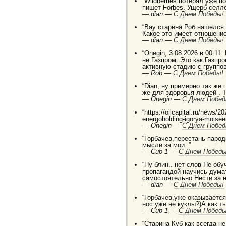
“Wildberries потерял уже п
пишет Forbes. Ущерб селле
—
dian —
C Днем Победы!
“Вау старина Роб нашелся
Какое это имеет отношение
—
dian —
C Днем Победы!
“Onegin, 3.08.2026 в 00:11.
не Газпром. Это как Газп
активную стадию с группо
—
Rob —
C Днем Победы!
“Dian, ну примерно так же
же для здоровья людей . 
—
Onegin —
C Днем Побед
“https://oilcapital.ru/news/
energoholding-igorya-moise
—
Onegin —
C Днем Побед
“Горбачев,перестань паро
мысли за мои. ”
—
Cub 1 —
C Днем Победы
“Ну блин.. нет слов Не о
пропагандой научись дума
самостоятельно Нести за 
—
dian —
C Днем Победы!
“Горбачев,уже оказывается 
нос.уже не куклы?)А как т
—
Cub 1 —
C Днем Победы
“Старина Куб как всегда н