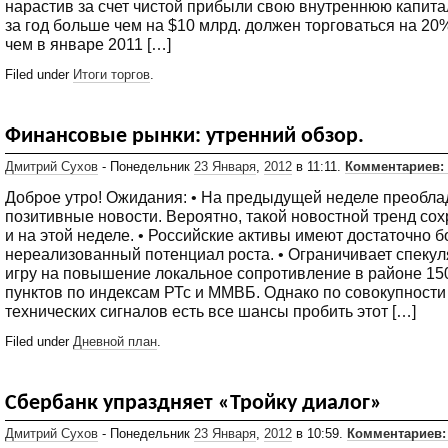
нарастив за счет чистой прибыли свою внутреннюю капит
за год больше чем на $10 млрд. должен торговаться на 20
чем в январе 2011 […]
Filed under
Итоги торгов
.
Финансовые рынки: утренний обзор.
Дмитрий Сухов
- Понедельник
23 Января
,
2012
в 11:11.
Комментариев: 
Доброе утро! Ожидания: • На предыдущей неделе преобла
позитивные новости. Вероятно, такой новостной тренд со
и на этой неделе. • Российские активы имеют достаточно 
нереализованный потенциал роста. • Ограничивает спеку
игру на повышение локальное сопротивление в районе 15
пунктов по индексам РТс и ММВБ. Однако по совокупности
технических сигналов есть все шансы пробить этот […]
Filed under
Дневной план
.
Сбербанк упраздняет «Тройку диалог»
Дмитрий Сухов
- Понедельник
23 Января
,
2012
в 10:59.
Комментариев: