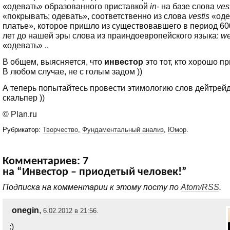
«одевать» образованного приставкой
in-
на базе слова
ves
«покрывать; одевать», соответственно из слова
vestis
«оде
платье», которое пришло из существовавшего в период 60
лет до нашей эры слова из праиндоевропейского языка:
w
«одевать» ..
В общем, выясняется, что
инвестор
это тот, кто хорошо пр
В любом случае, не с голым задом ))
А теперь попытайтесь провести этимологию слов дейтрей
скальпер ))
© Plan.ru
Рубрикатор:
Творчество
,
Фундаментальный анализ
,
Юмор
.
Комментариев: 7
на “Инвестор – приодетый человек!”
Подписка на комментарии к этому посту по
Atom/RSS
.
onegin
,
6.02.2012 в 21:56
.
:)