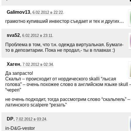
Galimov13
,
6.02.2012 в 22:22
.
грамотно купивший инвестор съедает и тех и других…
sva52
,
6.02.2012 в 23:11
.
Проблема в том, что т.н. одежда виртуальная. Бумаги-
то в депозитарии. Пока не продал,- ты в плавках :)
Хаген
,
7.02.2012 в 02:34
.
Да запрасто!
Скальп – происходит от нордического skalli “лысая
голова” – очень похожее слово в английском языке skull 
“череп”
не очень подходит, тогда рассмотрим слово “скальпель” –
латинского scalpere “резать”
DP
,
7.02.2012 в 03:24
.
in-D&G-vestor