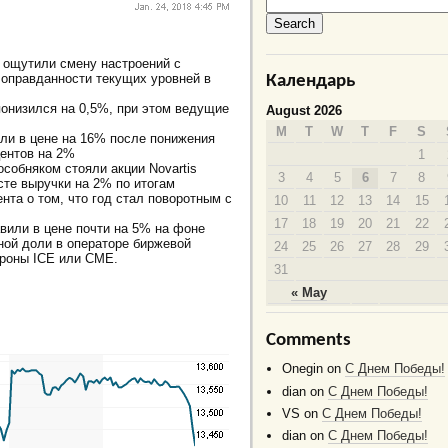
 ощутили смену настроений с
 оправданности текущих уровней в
Календарь
понизился на 0,5%, при этом ведущие
August 2026
M
T
W
T
F
S
ли в цене на 16% после понижения
центов на 2%
1
собняком стояли акции Novartis
3
4
5
6
7
8
сте выручки на 2% по итогам
та о том, что год стал поворотным с
10
11
12
13
14
15
17
18
19
20
21
22
авили в цене почти на 5% на фоне
ной доли в операторе биржевой
24
25
26
27
28
29
ороны ICE или СME.
31
« May
Comments
Onegin
on
C Днем Победы!
dian
on
C Днем Победы!
VS
on
C Днем Победы!
dian
on
C Днем Победы!