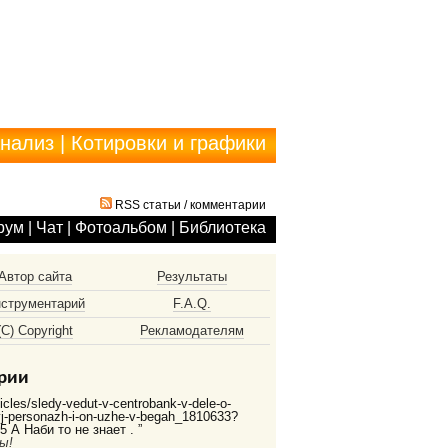
анализ
|
Котировки и графики
RSS статьи
/
комментарии
рум
|
Чат
|
Фотоальбом
|
Библиотека
Автор сайта
Результаты
струментарий
F.A.Q.
(С) Copyright
Рекламодателям
рии
ticles/sledy-vedut-v-centrobank-v-dele-o-
vyj-personazh-i-on-uzhe-v-begah_1810633?
 А Наби то не знает . ”
ы!