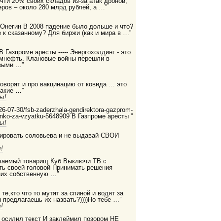
очти 20% своих складов из-за атак дронов,
ров – около 280 млрд рублей, а …”
 Онегин В 2008 падение было дольше и что?
 к сказанному? Для биржи (как и мира в …”
 В Газпроме аресты ----- Энергохолдинг - это
ромнефть. Клановые войны перешли в
выми …”
 говорят и про вакцинацию от ковида … это
Такие …”
ы!
2026-07-30/fsb-zaderzhala-gendirektora-gazprom-
enko-za-vzyatku-5648909 В Газпроме аресты ”
ы!
дировать соловьева и не выдавай СВОИ
!
бучаемый товарищ Куб Выключи ТВ с
ть своей головой Принимать решения
них собственную …”
те,кто что то мутят за спиной и водят за
ы предлагаешь их назвать?))))Но тебе …”
!
е осилил текст И заклеймил позором НЕ