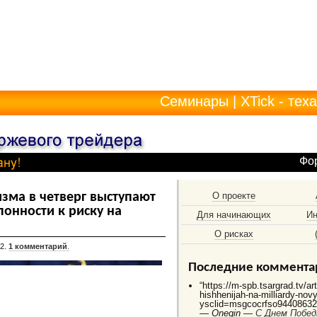
Семинары
|
XTick - тех
Фо
зма в четверг выступают
О проекте
онности к риску на
Для начинающих
Ин
О рисках
52.
1 комментарий
.
Последние коммента
“https://m-spb.tsargrad.tv/ar
hishhenijah-na-milliardy-no
ysclid=msgcocrfso944086325
—
Onegin —
C Днем Побед