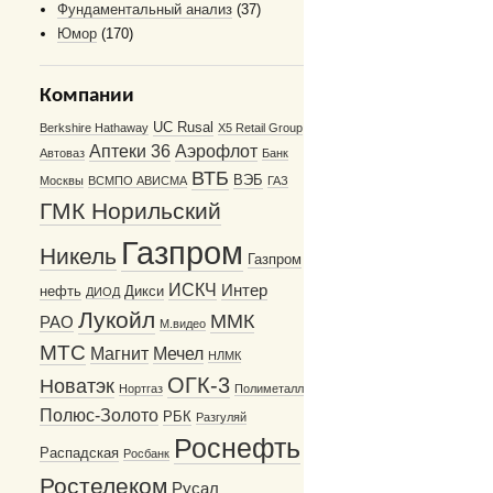
Фундаментальный анализ
(37)
Юмор
(170)
Компании
UC Rusal
Berkshire Hathaway
X5 Retail Group
Аптеки 36
Аэрофлот
Автоваз
Банк
ВТБ
ВЭБ
Москвы
ВСМПО АВИСМА
ГАЗ
ГМК Норильский
Газпром
Никель
Газпром
ИСКЧ
Интер
нефть
Дикси
ДИОД
Лукойл
ММК
РАО
М.видео
МТС
Магнит
Мечел
НЛМК
ОГК-3
Новатэк
Нортгаз
Полиметалл
Полюс-Золото
РБК
Разгуляй
Роснефть
Распадская
Росбанк
Ростелеком
Русал