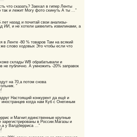
есть что сказать? Заехал в гипер Ленты
 так и лежит Могу фото скинуть А ты …”
 лет назад и почитай свои анализы-
д ИИ, и не хотели шевелить извилинами, а
я в Ленте -80 % товаров Там на всякий
 же слово ходовых Это чтобы если что
охоже склады WB обрабатывали и
в не публично. А умножить -20% заправок
дут на 70,а потом снова
ольник. ”
!
 вдруг Настоящий конкурент да ещё и
 иностранцев когда нам Куб с Онегиным
еррис и Магнит,единственные крупные
е зарегистрированы в России.Магазы и
,а у Валдберриса …”
!