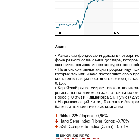
Азия:
• Азиатские фондовые индексы в четверг и
фоне резкого ослабления доллара, которое
экономики региона менее конкурентоспосо
• На японском рынке акций продажи идут ш
которые так или иначе поставляют свою пр
составляют акции нефтяного сектора, в част
0,15%
• Корейский рынок убирает свою относител
региональных индексов за счет сильных от
Posco (+0,8%) и чипмейкера SK Hynix (+2,9
• На рынках акций Китая, Гонконга и Австр
банков и технологических компаний
Nikkei-225 (Japan): -0,96%
Hang Seng Index (Hong Kong): -0,70%
SSE Composite Index (China): -0,78%