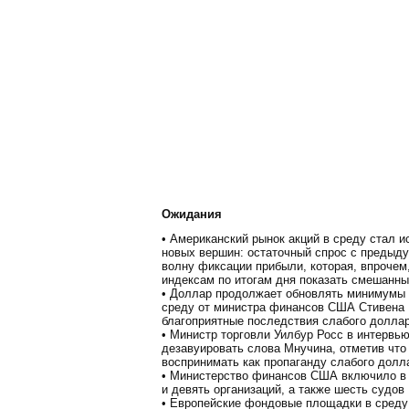
Ожидания
• Американский рынок акций в среду стал 
новых вершин: остаточный спрос с предыд
волну фиксации прибыли, которая, впрочем,
индексам по итогам дня показать смешанны
• Доллар продолжает обновлять минимумы в
среду от министра финансов США Стивена 
благоприятные последствия слабого долла
• Министр торговли Уилбур Росс в интерв
дезавуировать слова Мнучина, отметив что
воспринимать как пропаганду слабого долл
• Министерство финансов США включило в 
и девять организаций, а также шесть судов
• Европейские фондовые площадки в среду