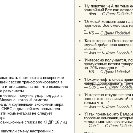
“Ну понятно :-) А по теме 
ближайший Все как лежало
—
dian —
C Днем Победы!
“Отмотай комментарии на 5
прогнозы. Все смеялись на
…”
—
VS —
C Днем Победы!
“Как интересно Оказываетс
случай добавлено конечно
сказать, …”
—
dian —
C Днем Победы!
“Интересно получается, п
продуктовые потоки товаро
на -20% складов и …”
—
VS —
C Днем Победы!
испытывать сложности с покорением
“Похоже нефть снова приве
ущей сессии трансформировался в
наверх,дорисовывать треуг
 в итоге сошла на нет, что позволило
—
Cub 1 —
C Днем Победы
е результаты
“Интересно откуда взялся
 четверг, получив удар под дых в
полностью независимый от
Мнучина, который отметил
только что …”
ра для крупнейшей экономики мира
—
dian —
C Днем Победы!
ью CNBC в дальнейшем попытался
 эти комментарии не следует
“Я так понимаю,что Валдб
ара
торговые компании,которы
склады магнита крошечные
санкционные списки по КНДР 16 лиц
—
Cub 1 —
C Днем Победы
 ощутили смену настроений с