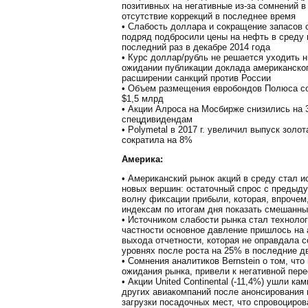
позитивных на негативные из-за сомнений в
отсутствие коррекций в последнее время
• Слабость доллара и сокращение запасов
подряд подбросили цены на нефть в среду
последний раз в декабре 2014 года
• Курс доллар/рубль не решается уходить н
ожидании публикации доклада американско
расширении санкций против России
• Объем размещения евробондов Полюса со
$1,5 млрд
• Акции Алроса на Мосбирже снизились на 
спецдивидендам
• Polymetal в 2017 г. увеличил выпуск золо
сократила на 8%
Америка:
• Американский рынок акций в среду стал 
новых вершин: остаточный спрос с предыд
волну фиксации прибыли, которая, впрочем,
индексам по итогам дня показать смешанны
• Источником слабости рынка стал технологи
частности основное давление пришлось на а
выхода отчетности, которая не оправдала 
уровнях после роста на 25% в последние д
• Сомнения аналитиков Bernstein о том, чт
ожидания рынка, привели к негативной перео
• Акции United Continental (-11,4%) ушли ка
других авиакомпаний после анонсирования
загрузки посадочных мест, что спровоциро