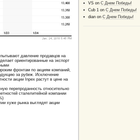
VS
on
C Днем Победы!
Cub 1
on
C Днем Победы!
dian
on
C Днем Победы!
спытывают давление продавцов на
 делает ориентированные на экспорт
бными
ироким фронтам по акциям компаний,
одукцию за рубеж. Исключение
ности акции Inpex растут в цене на
ьную перепроданность относительно
четностей сталелитейной компании
%)
алии хуже рынка выглядят акции