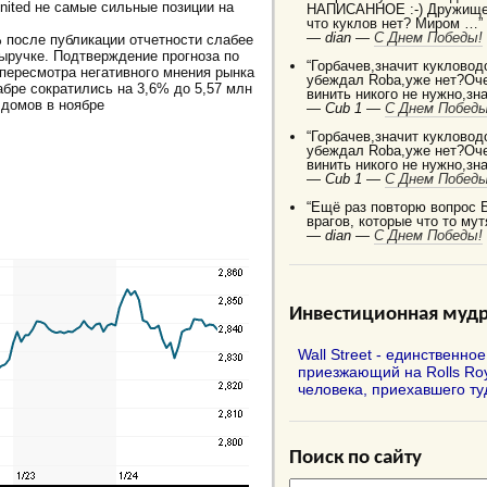
United не самые сильные позиции на
НАПИСАННОЕ :-) Дружище 
что куклов нет? Миром …”
—
dian —
C Днем Победы!
7% после публикации отчетности слабее
 выручке. Подтверждение прогноза по
“Горбачев,значит кукловод
 пересмотра негативного мнения рынка
убеждал Robа,уже нет?Оче
абре сократились на 3,6% до 5,57 млн
винить никого не нужно,зн
 домов в ноябре
—
Cub 1 —
C Днем Победы
“Горбачев,значит кукловод
убеждал Robа,уже нет?Оче
винить никого не нужно,зн
—
Cub 1 —
C Днем Победы
“Ещё раз повторю вопрос 
врагов, которые что то мут
—
dian —
C Днем Победы!
Инвестиционная мудр
Wall Street - единственное
приезжающий на Rolls Roy
человека, приехавшего ту
Поиск по сайту