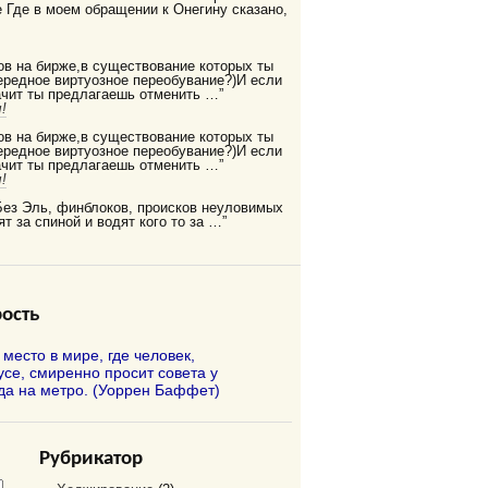
Где в моем обращении к Онегину сказано,
ов на бирже,в существование которых ты
редное виртуозное переобувание?)И если
ачит ты предлагаешь отменить …”
!
ов на бирже,в существование которых ты
редное виртуозное переобувание?)И если
ачит ты предлагаешь отменить …”
!
Без Эль, финблоков, происков неуловимых
ят за спиной и водят кого то за …”
ость
 место в мире, где человек,
ce, смиренно просит совета у
да на метро. (Уоррен Баффет)
Рубрикатор