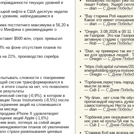
“Wildberries потерял уже п
 оправданности текущих уровней в
пишет Forbes. Ущерб селле
—
dian —
C Днем Победы!
 сырой нефти в США десятую неделю
 к уровням, наблюдавшимся в
“Вау старина Роб нашелся
Какое это имеет отношение
—
dian —
C Днем Победы!
иже постлетнего максимума в 56,20 в
го Минфина о рекомендациях о
“Onegin, 3.08.2026 в 00:11.
не Газпром. Это как Газп
ставит $500 млн, спрос превысил
активную стадию с группо
—
Rob —
C Днем Победы!
3% на фоне отсутствия планов по
“Dian, ну примерно так же
же для здоровья людей . 
та на 21%, производство серебра
—
Onegin —
C Днем Побед
“https://oilcapital.ru/news/
energoholding-igorya-moise
—
Onegin —
C Днем Побед
испытывать сложности с покорением
ущей сессии трансформировался в
“Горбачев,перестань паро
мысли за мои. ”
 в итоге сошла на нет, что позволило
—
Cub 1 —
C Днем Победы
е результаты
ческий сектор (-0,9%), в котором в
“Ну блин.. нет слов Не о
кции Texas Instruments (-8,5%) после
пропагандой научись дума
сохранение акций на сложившихся
самостоятельно Нести за 
ва месяца
—
dian —
C Днем Победы!
о продажи iPhone X удовлетворят
“Горбачев,уже оказывается 
ценке акций Apple (-1,6%)
нос.уже не куклы?)А как т
мнем вниз, потянув за собой акции
—
Cub 1 —
C Днем Победы
 менеджментом планов об увеличении
вало страхи развязывания ценовых
“Старина Куб как всегда н