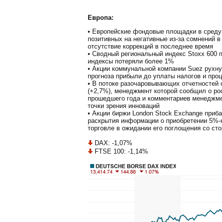
Европа:
• Европейские фондовые площадки в среду
позитивных на негативные из-за сомнений в
отсутствие коррекций в последнее время
• Сводный региональный индекс Stoxx 600 
индексы потеряли более 1%
• Акции коммунальной компании Suez рухну
прогноза прибыли до уплаты налогов и про
• В потоке разочаровывающих отчетностей о
(+2,7%), менеджмент которой сообщил о ро
прошедшего года и комментариев менеджмен
точки зрения инноваций
• Акции биржи London Stock Exchange приб
раскрытия информации о приобретении 5%-
торговле в ожидании его поглощения со ст
DAX: -1,07%
FTSE 100: -1,14%