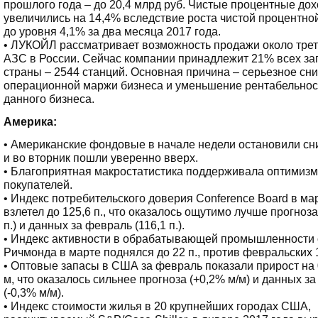
прошлого года – до 20,4 млрд руб. Чистые процентные до
увеличились на 14,4% вследствие роста чистой процентно
до уровня 4,1% за два месяца 2017 года.
• ЛУКОЙЛ рассматривает возможность продажи около трет
АЗС в России. Сейчас компании принадлежит 21% всех за
страны – 2544 станций. Основная причина – серьезное сн
операционной маржи бизнеса и уменьшение рентабельнос
данного бизнеса.
Америка:
• Американские фондовые в начале недели остановили с
и во вторник пошли уверенно вверх.
• Благоприятная макростатистика поддерживала оптимизм
покупателей.
• Индекс потребительского доверия Conference Board в ма
взлетел до 125,6 п., что оказалось ощутимо лучше прогноза
п.) и данных за февраль (116,1 п.).
• Индекс активности в обрабатывающей промышленности
Ричмонда в марте поднялся до 22 п., против февральских 1
• Оптовые запасы в США за февраль показали прирост на 
м, что оказалось сильнее прогноза (+0,2% м/м) и данных за
(-0,3% м/м).
• Индекс стоимости жилья в 20 крупнейших городах США,