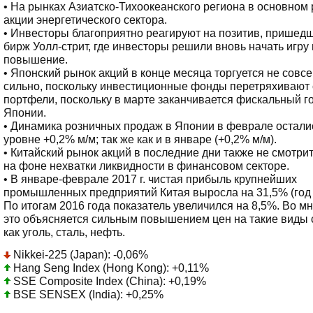
• На рынках Азиатско-Тихоокеанского региона в основном 
акции энергетического сектора.
• Инвесторы благоприятно реагируют на позитив, пришед
бирж Уолл-стрит, где инвесторы решили вновь начать игру
повышение.
• Японский рынок акций в конце месяца торгуется не совс
сильно, поскольку инвестиционные фонды перетряхивают
портфели, поскольку в марте заканчивается фискальный го
Японии.
• Динамика розничных продаж в Японии в феврале остали
уровне +0,2% м/м; так же как и в январе (+0,2% м/м).
• Китайский рынок акций в последние дни также не смотри
на фоне нехватки ликвидности в финансовом секторе.
• В январе-феврале 2017 г. чистая прибыль крупнейших
промышленных предприятий Китая выросла на 31,5% (год к
По итогам 2016 года показатель увеличился на 8,5%. Во м
это объясняется сильным повышением цен на такие виды 
как уголь, сталь, нефть.
Nikkei-225 (Japan): -0,06%
Hang Seng Index (Hong Kong): +0,11%
SSE Composite Index (China): +0,19%
BSE SENSEX (India): +0,25%