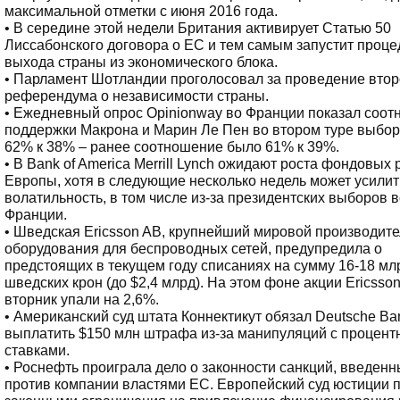
максимальной отметки с июня 2016 года.
• В середине этой недели Британия активирует Статью 50
Лиссабонского договора о ЕС и тем самым запустит проце
выхода страны из экономического блока.
• Парламент Шотландии проголосовал за проведение втор
референдума о независимости страны.
• Ежедневный опрос Opinionway во Франции показал соо
поддержки Макрона и Марин Ле Пен во втором туре выбор
62% к 38% – ранее соотношение было 61% к 39%.
• В Bank of America Merrill Lynch ожидают роста фондовых
Европы, хотя в следующие несколько недель может усилит
волатильность, в том числе из-за президентских выборов 
Франции.
• Шведская Ericsson AB, крупнейший мировой производите
оборудования для беспроводных сетей, предупредила о
предстоящих в текущем году списаниях на сумму 16-18 мл
шведских крон (до $2,4 млрд). На этом фоне акции Ericsson
вторник упали на 2,6%.
• Американский суд штата Коннектикут обязал Deutsche Ba
выплатить $150 млн штрафа из-за манипуляций с процен
ставками.
• Роснефть проиграла дело о законности санкций, введенн
против компании властями ЕС. Европейский суд юстиции 