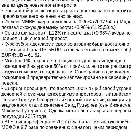
видим здесь новые попытки роста.
• Российский рынок вчера закрылся ростом на фоне позити
преобладавшего на внешних рынках.
• Индекс ММВБ вчера поднялся на 0,96% (2032,54 п.). Инд
показал схожую динамику роста: +0,98% (1125,58 п.).
• Сектор финансов (+1,22%) и нефтегаза (+0,98%) вчера п
наибольший дневной прирост.
• Курс рубля к доллару и евро во вторник были достаточно
стабильны. Пара USD/RUB закрыла сессию на отметке 56,
EUR/RUB – 61,62.
• Минфин РФ сохраняет позицию по уровню дивидендов
госкомпаний на уровне 50% от прибыли, но готов рассмотр
каждую компанию в отдельности. Совещание по дивиденд
госкомпаний предварительно запланировано на середину
недели.
• Сбербанк сообщил, что продает 100% акций своей украи
дочерней структуры консорциуму инвесторов – латвийско
Норвик-Банку и белорусской частной компании, мажорита
акционером стал бизнесмен Саид Гуцериев (сын бизнесме
Михаила Гуцериева). Сделка может быть закрыта в первом
полугодии 2017 года.
• ВТБ в январе-феврале 2017 года нарастил чистую прибы
МСФО в 9,7 раза по сравнению с аналогичным периодом