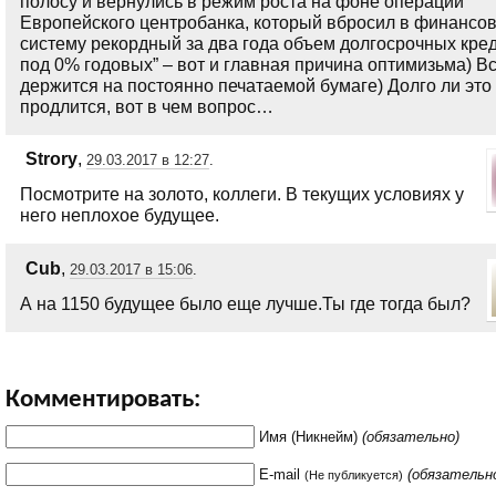
полосу и вернулись в режим роста на фоне операций
Европейского центробанка, который вбросил в финансо
систему рекордный за два года объем долгосрочных кре
под 0% годовых” – вот и главная причина оптимизьма) В
держится на постоянно печатаемой бумаге) Долго ли это
продлится, вот в чем вопрос…
Strory
,
29.03.2017 в 12:27
.
Посмотрите на золото, коллеги. В текущих условиях у
него неплохое будущее.
Cub
,
29.03.2017 в 15:06
.
А на 1150 будущее было еще лучше.Ты где тогда был?
Комментировать:
Имя (Никнейм)
(обязательно)
E-mail
(обязательн
(Не публикуется)