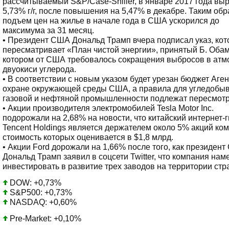
рассчитываемый S&P/Case-Shiller, в январе 2017 года выр
5,73% г/г, после повышения на 5,47% в декабре. Таким обр
подъем цен на жилье в начале года в США ускорился до
максимума за 31 месяц.
• Президент США Дональд Трамп вчера подписал указ, ко
пересматривает «План чистой энергии», принятый Б. Обам
котором от США требовалось сокращения выбросов в ат
двуокиси углерода.
• В соответствии с новым указом будет урезан бюджет Аген
охране окружающей среды США, а правила для угледобы
газовой и нефтяной промышленности подлежат пересмотр
• Акции производителя электромобилей Tesla Motor Inc.
подорожали на 2,68% на новости, что китайский интернет-г
Tencent Holdings является держателем около 5% акций ко
стоимость которых оценивается в $1,8 млрд.
• Акции Ford дорожали на 1,66% после того, как президен
Дональд Трамп заявил в соцсети Twitter, что компания нам
инвестировать в развитие трех заводов на территории стр
DOW: +0,73%
S&P500: +0,73%
NASDAQ: +0,60%
Pre-Market: +0,10%