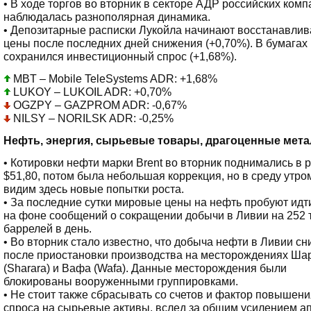
• В ходе торгов во вторник в секторе АДР российских ком
наблюдалась разнополярная динамика.
• Депозитарные расписки Лукойла начинают восстанавлив
цены после последних дней снижения (+0,70%). В бумага
сохранился инвестиционный спрос (+1,68%).
MBT – Mobile TeleSystems ADR: +1,68%
LUKOY – LUKOIL ADR: +0,70%
OGZPY – GAZPROM ADR: -0,67%
NILSY – NORILSK ADR: -0,25%
Нефть, энергия, сырьевые товары, драгоценные мет
• Котировки нефти марки Brent во вторник поднимались в 
$51,80, потом была небольшая коррекция, но в среду утро
видим здесь новые попытки роста.
• За последние сутки мировые цены на нефть пробуют идт
на фоне сообщений о сокращении добычи в Ливии на 252 
баррелей в день.
• Во вторник стало известно, что добыча нефти в Ливии сн
после приостановки производства на месторождениях Ша
(Sharara) и Вафа (Wafa). Данные месторождения были
блокированы вооруженными группировками.
• Не стоит также сбрасывать со счетов и фактор повышени
спроса на сырьевые активы, вслед за общим усилением ап