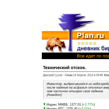
Технический отскок.
Дмитрий Сухов
- Среда
24 Апреля
,
2013
в 23:45.
Ком
Инвестор, выбросившейся из небоскреба
после падения на асфальт отскочил вве
чем частично отыграл свое падение.
(Анекдот)
Индекс ММВБ: 1377,01 (
+2,77%
)
Индекс РТС: 1375,40 (
+3,11%
)