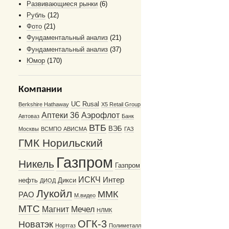
Развивающиеся рынки
(6)
Рубль
(12)
Фото
(21)
Фундаментальный анализ
(21)
Фундаментальный анализ
(37)
Юмор
(170)
Компании
UC Rusal
Berkshire Hathaway
X5 Retail Group
Аптеки 36
Аэрофлот
Автоваз
Банк
ВТБ
ВЭБ
Москвы
ВСМПО АВИСМА
ГАЗ
ГМК Норильский
Газпром
Никель
Газпром
ИСКЧ
Интер
нефть
Дикси
ДИОД
Лукойл
ММК
РАО
М.видео
МТС
Магнит
Мечел
НЛМК
ОГК-3
Новатэк
Нортгаз
Полиметалл