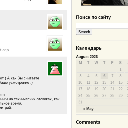
Поиск по сайту
 -
Календарь
t.asp
August 2026
M
T
W
T
F
S
1
3
4
5
6
7
8
от ) А как Вы считаете
10
11
12
13
14
15
Ваше усмотрение :)
17
18
19
20
21
22
жет.
24
25
26
27
28
29
ньги на технических отскоках, как
31
льное время.
митрий.
« May
Comments