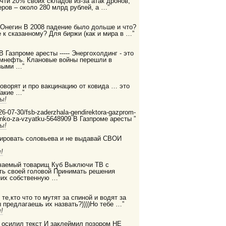
очти 20% своих складов из-за атак дронов,
ров – около 280 млрд рублей, а …”
 Онегин В 2008 падение было дольше и что?
 к сказанному? Для биржи (как и мира в …”
 В Газпроме аресты ----- Энергохолдинг - это
ромнефть. Клановые войны перешли в
выми …”
 говорят и про вакцинацию от ковида … это
Такие …”
ы!
2026-07-30/fsb-zaderzhala-gendirektora-gazprom-
enko-za-vzyatku-5648909 В Газпроме аресты ”
ы!
дировать соловьева и не выдавай СВОИ
!
бучаемый товарищ Куб Выключи ТВ с
ть своей головой Принимать решения
них собственную …”
те,кто что то мутят за спиной и водят за
ы предлагаешь их назвать?))))Но тебе …”
!
е осилил текст И заклеймил позором НЕ