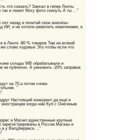
есть что сказать? Заехал в гипер Ленты
 так и лежит Могу фото скинуть А ты …”
 лет назад и почитай свои анализы-
д ИИ, и не хотели шевелить извилинами, а
я в Ленте -80 % товаров Там на всякий
 же слово ходовых Это чтобы если что
охоже склады WB обрабатывали и
в не публично. А умножить -20% заправок
дут на 70,а потом снова
ольник. ”
!
 вдруг Настоящий конкурент да ещё и
 иностранцев когда нам Куб с Онегиным
еррис и Магнит,единственные крупные
е зарегистрированы в России.Магазы и
,а у Валдберриса …”
!