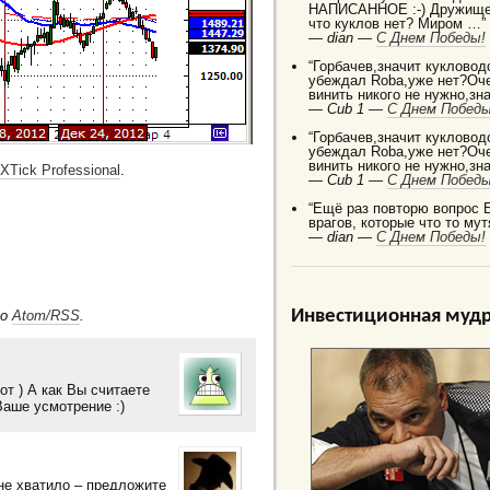
НАПИСАННОЕ :-) Дружище 
что куклов нет? Миром …”
—
dian —
C Днем Победы!
“Горбачев,значит кукловод
убеждал Robа,уже нет?Оче
винить никого не нужно,зн
—
Cub 1 —
C Днем Победы
“Горбачев,значит кукловод
убеждал Robа,уже нет?Оче
винить никого не нужно,зн
XTick Professional
.
—
Cub 1 —
C Днем Победы
“Ещё раз повторю вопрос 
врагов, которые что то мут
—
dian —
C Днем Победы!
Инвестиционная мудр
по
Atom/RSS
.
от ) А как Вы считаете
Ваше усмотрение :)
не хватило – предложите