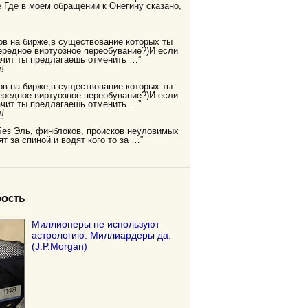
Где в моем обращении к Онегину сказано,
ов на бирже,в существование которых ты
редное виртуозное переобувание?)И если
ачит ты предлагаешь отменить …”
!
ов на бирже,в существование которых ты
редное виртуозное переобувание?)И если
ачит ты предлагаешь отменить …”
!
Без Эль, финблоков, происков неуловимых
ят за спиной и водят кого то за …”
ость
Миллионеры не используют
астрологию. Миллиардеры да.
(J.P.Morgan)