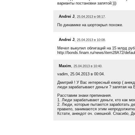
варианты постановки запятой:)))
Andrei J
,
25.04.2013 в 08:17
.
По динамике на шортокрыл похоже.
Andrei J
,
25.04.2013 в 10:08
.
Мечел выкупил облигаций на 15 млрд руб
http://bonds.finam.ru/news/item28A72/defaul
Maxim
,
25.04.2013 в 10:40
.
vadim, 25.04.2013 в 00:04.
Дмитрий ! У Вас интересный юмор ( анекд
люди зарабатывают деньги ? запятая на 
Расставим знаки препинания.
1. Люди зарабатывают деньги, кто как мо
2. Люди, которые пытаются заработать де
правило, занимаются этим непродолжите
Кстати, анекдот оч. смешной. Спасибо, Д