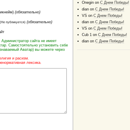
Onegin
on
C Днем Победы!
dian
on
C Днем Победы!
Никнейм)
(обязательно)
VS
on
C Днем Победы!
dian
on
C Днем Победы!
(обязательно)
(Не публикуется)
VS
on
C Днем Победы!
айт
Cub 1
on
C Днем Победы!
 Администратор сайта не имеет
dian
on
C Днем Победы!
тар. Самостоятельно установить себе
знаваемый Аватар) вы можете через
елигия и расизм.
ненормативная лексика.