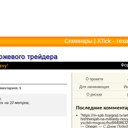
Семинары
|
XTick - тех
Фо
О проекте
Для начинающих
Ин
ментариев: 5
О рисках
,
рх на 10 метров,
Последние коммента
“https://m-spb.tsargrad.tv/ar
hishhenijah-na-milliardy-no
ysclid=msgcocrfso944086325
—
Onegin —
C Днем Побед