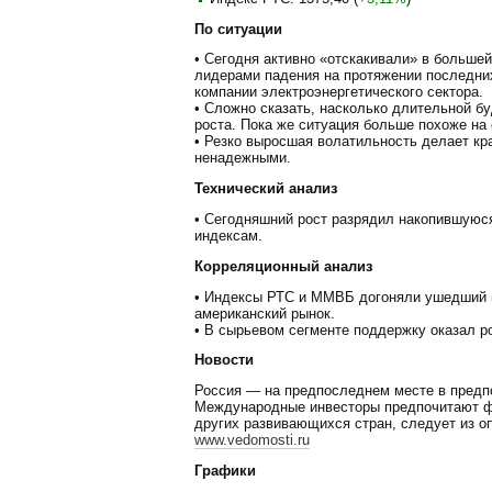
По ситуации
• Сегодня активно «отскакивали» в большей
лидерами падения на протяжении последни
компании электроэнергетического сектора.
• Сложно сказать, насколько длительной б
роста. Пока же ситуация больше похоже на
• Резко выросшая волатильность делает кр
ненадежными.
Технический анализ
• Сегодняшний рост разрядил накопившуюс
индексам.
Корреляционный анализ
• Индексы РТС и ММВБ догоняли ушедший в
американский рынок.
• В сырьевом сегменте поддержку оказал 
Новости
Россия — на предпоследнем месте в предп
Международные инвесторы предпочитают ф
других развивающихся стран, следует из опр
www.vedomosti.ru
Графики