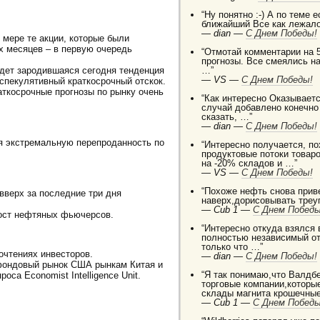
“Ну понятно :-) А по теме 
ближайший Все как лежало
—
dian —
C Днем Победы!
 мере те акции, которые были
х месяцев – в первую очередь
“Отмотай комментарии на 5
прогнозы. Все смеялись на
удет зародившаяся сегодня тенденция
…”
—
VS —
C Днем Победы!
 спекулятивный краткосрочный отскок.
аткосрочные прогнозы по рынку очень
“Как интересно Оказываетс
случай добавлено конечно
сказать, …”
—
dian —
C Днем Победы!
я экстремальную перепроданность по
“Интересно получается, п
продуктовые потоки товаро
на -20% складов и …”
—
VS —
C Днем Победы!
“Похоже нефть снова приве
верх за последние три дня
наверх,дорисовывать треуг
—
Cub 1 —
C Днем Победы
рост нефтяных фьючерсов.
“Интересно откуда взялся
полностью независимый от
только что …”
очтениях инвесторов.
—
dian —
C Днем Победы!
ондовый рынок США рынкам Китая и
“Я так понимаю,что Валдб
оса Economist Intelligence Unit.
торговые компании,которы
склады магнита крошечные
—
Cub 1 —
C Днем Победы