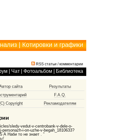
анализ
|
Котировки и графики
RSS статьи
/
комментарии
рум
|
Чат
|
Фотоальбом
|
Библиотека
Автор сайта
Результаты
струментарий
F.A.Q.
(С) Copyright
Рекламодателям
рии
ticles/sledy-vedut-v-centrobank-v-dele-o-
vyj-personazh-i-on-uzhe-v-begah_1810633?
 А Наби то не знает . ”
ы!