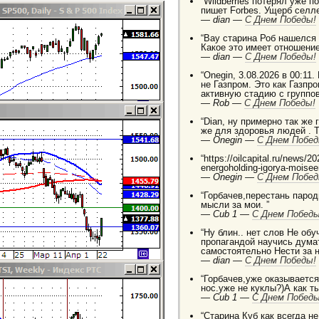
“Wildberries потерял уже п
пишет Forbes. Ущерб селле
—
dian —
C Днем Победы!
“Вау старина Роб нашелся
Какое это имеет отношение
—
dian —
C Днем Победы!
“Onegin, 3.08.2026 в 00:11.
не Газпром. Это как Газп
активную стадию с группо
—
Rob —
C Днем Победы!
“Dian, ну примерно так же
же для здоровья людей . 
—
Onegin —
C Днем Побед
“https://oilcapital.ru/news/
energoholding-igorya-moise
—
Onegin —
C Днем Побед
“Горбачев,перестань паро
мысли за мои. ”
—
Cub 1 —
C Днем Победы
“Ну блин.. нет слов Не о
пропагандой научись дума
самостоятельно Нести за 
—
dian —
C Днем Победы!
“Горбачев,уже оказывается 
нос.уже не куклы?)А как т
—
Cub 1 —
C Днем Победы
“Старина Куб как всегда н