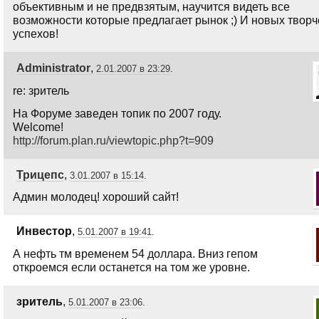
объективным и не предвзятым, научится видеть все
возможности которые предлагает рынок ;) И новых творч
успехов!
Administrator
,
2.01.2007 в 23:29
.
re: зритель
На Форуме заведен топик по 2007 году.
Welcome!
http://forum.plan.ru/viewtopic.php?t=909
Трицепс
,
3.01.2007 в 15:14
.
Админ молодец! хороший сайт!
Инвестор
,
5.01.2007 в 19:41
.
А нефть тм временем 54 доллара. Вниз гепом
откроемся если останется на том же уровне.
зритель
,
5.01.2007 в 23:06
.