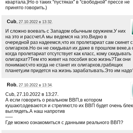
квартала.)Но о таких “пустяках” в “свободной” прессе не
принято говорить.)
Cub
,
27.10.2022 в 13:32
.
И сложно воевать с Западом обычным оружием.У них
на это и рассчет.А мы ведемся на это.Видно в
очередной раз надеемся,что их пролетариат сам скинет 
олигархов.Но он не скидывал их даже в прошлом веке,а 
когда пролетариат отсутствует как класс, кому скидывать
олигархат?Тем кто живет на пособия всю жизнь?Так они
понимают,что когда не станет их олигархов,грабящих
планету,им придется на жизнь зарабатывать.Это им надо
Rob
,
27.10.2022 в 13:34
.
Cub, 27.10.2022 в 13:27.
А если говорить о реальном ВВП,в котором
кушают,одеваются и стреляют,то их ВВП будет очень бле
выглядеть.А наш напротив
—–
Где можно ознакомиться с данными реального ВВП?