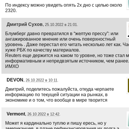
По индексу можно увидеть опять 2х дно с целью около
2320.
Дмитрий Сухов
,
25.10.2022 в 21:01
.
Блумберг давно превратился в “желтую прессу”: или
ангажированное мнение или очень поверхностный
уровень . Даже перестал его читать несколько лет как. Ча
хуже РБК по качеству материалов.
Reuters еще держится на каком то уровне, но тоже стал 
информативным и непредвзятым источником, чем ранее
ИМХО
DEVON
,
26.10.2022 в 10:11
.
Дмитрий, поделитесь пожалуйста, откуда черпаете
информацию по текущей ситуации на рынках, в
экономике и о том, что вообще в мире творится
Vermont
,
26.10.2022 в 12:42
.
Может я кардинально туплю и пишу ересь, но у
американцев, в плане рефинансирования их долга,а