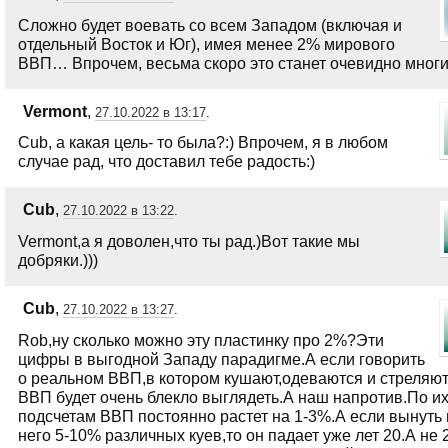
Сложно будет воевать со всем Западом (включая и
отдельный Восток и Юг), имея менее 2% мирового
ВВП… Впрочем, весьма скоро это станет очевидно многи
Vermont
,
27.10.2022 в 13:17
.
Cub, а какая цель- то была?:) Впрочем, я в любом
случае рад, что доставил тебе радость:)
Cub
,
27.10.2022 в 13:22
.
Vermont,а я доволен,что ты рад.)Вот такие мы
добряки.)))
Cub
,
27.10.2022 в 13:27
.
Rob,ну сколько можно эту пластинку про 2%?Эти
цифры в выгодной Западу парадигме.А если говорить
о реальном ВВП,в котором кушают,одеваются и стреляют,
ВВП будет очень блекло выглядеть.А наш напротив.По и
подсчетам ВВП постоянно растет на 1-3%.А если вынуть 
него 5-10% различных куев,то он падает уже лет 20.А не 