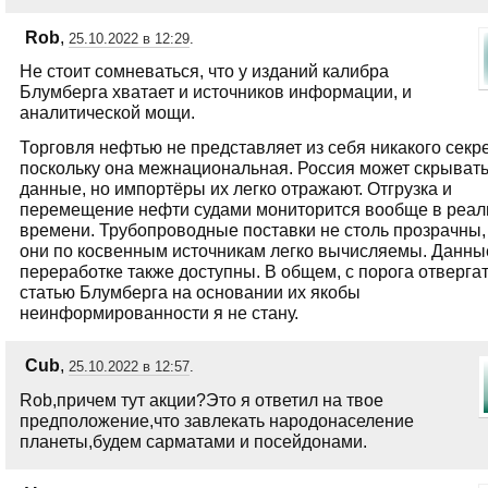
Rob
,
25.10.2022 в 12:29
.
Не стоит сомневаться, что у изданий калибра
Блумберга хватает и источников информации, и
аналитической мощи.
Торговля нефтью не представляет из себя никакого секре
поскольку она межнациональная. Россия может скрыват
данные, но импортёры их легко отражают. Отгрузка и
перемещение нефти судами мониторится вообще в реа
времени. Трубопроводные поставки не столь прозрачны,
они по косвенным источникам легко вычисляемы. Данны
переработке также доступны. В общем, с порога отверга
статью Блумберга на основании их якобы
неинформированности я не стану.
Cub
,
25.10.2022 в 12:57
.
Rob,причем тут акции?Это я ответил на твое
предположение,что завлекать народонаселение
планеты,будем сарматами и посейдонами.