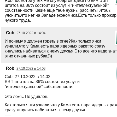
Rob,посмотри у тех же блумбергов.Даже по ним ВВП
штатов на 86% состоит из услуг и “интеллектуальной”
собственности.Какие еще тебе нужны рассчеты ,чтобы
уяснить,что нет на Западе экономики.Есть только прожир
чужого труда.
Cub
,
27.10.2022 в 14:04
.
И почему я должен гореть в огне?Как только янки
узнали,что у Кима есть пара ядерных ракет,то сразу
кинулись набиваться к нему друзья.Это все что надо знат
этих отчаянных рубак.)))
Rob
,
27.10.2022 в 14:06
.
Cub, 27.10.2022 в 14:02.
ВВП штатов на 86% состоит из услуг и
“интеллектуальной” собственности.
—–
Это ложь. Не удивлён.
Как только янки узнали,что у Кима есть пара ядерных раке
сразу кинулись набиваться к нему друзья.
—–