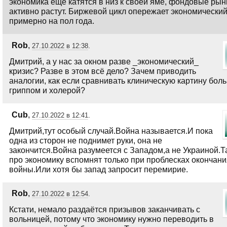
экономика еще катятся в низ к своей яме, фондовые рын
активно растут. Биржевой цикл опережает экономически
примерно на пол года.
Rob
,
27.10.2022 в 12:38
.
Дмитрий, а у нас за окном разве _экономический_
кризис? Разве в этом всё дело? Зачем приводить
аналогии, как если сравнивать клиническую картину боль
гриппом и холерой?
Cub
,
27.10.2022 в 12:41
.
Дмитрий,тут особый случай.Война называется.И пока
одна из сторон не поднимет руки, она не
закончится.Война разумеется с Западом,а не Украиной.Та
про экономику вспомнят только при проблесках окончани
войны.Или хотя бы запад запросит перемирие.
Rob
,
27.10.2022 в 12:54
.
Кстати, немало раздаётся призывов заканчивать с
вольницей, потому что экономику нужно переводить в