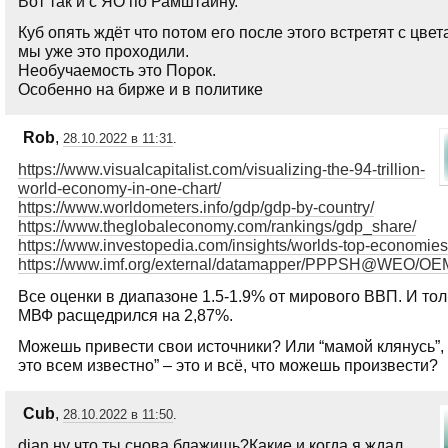
Вот так и с ЯО по Рамштайну.
Куб опять ждёт что потом его после этого встретят с цвет
мы уже это проходили.
Необучаемость это Порок.
Особенно на бирже и в политике
Rob
,
28.10.2022 в 11:31
.
https://www.visualcapitalist.com/visualizing-the-94-trillion-
world-economy-in-one-chart/
https://www.worldometers.info/gdp/gdp-by-country/
https://www.theglobaleconomy.com/rankings/gdp_share/
https://www.investopedia.com/insights/worlds-top-economies
https://www.imf.org/external/datamapper/PPPSH@WE
Все оценки в диапазоне 1.5-1.9% от мирового ВВП. И тол
МВФ расщедрился на 2,87%.
Можешь привести свои источники? Или “мамой клянусь”, 
это всем известно” – это и всё, что можешь произвести?
Cub
,
28.10.2022 в 11:50
.
dian,ну что ты снова блажишь?Какие и когда я ждал