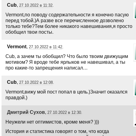
Cub
,
27.10.2022 в 11:32
.
Vermont,по поводу содержательности я конечно пасую
перед тобой.)А разве все перечисленное дозволено
только тебе?Тем более никакого навешивания,я просто
обобщил твои посты.
Vermont
,
27.10.2022 в 11:42
.
Cub, а зачем ты обобщил? Что было твоим движущим
мотивом? Я вроде тебе ярлыков не навешивал, а ты
про какие-то запрещения написал…
Cub
,
27.10.2022 в 12:08
.
Vermont,вижу мой пост попал в цель.)Значит оказался
правдой.)
Дмитрий Сухов
,
27.10.2022 в 12:30
.
Неужели нет оптимистов, кроме меня? )))
История и статистика говорят о том, что когда