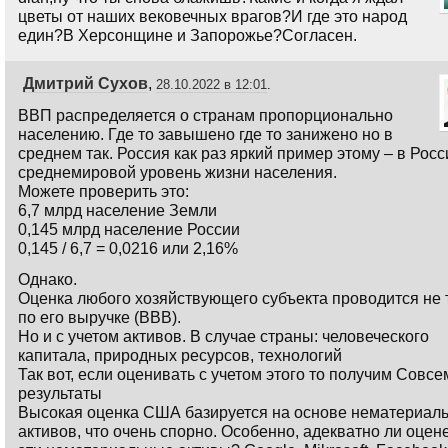
цветы от наших вековечных врагов?И где это народ
един?В Херсонщине и Запорожье?Согласен.
Дмитрий Сухов
,
28.10.2022 в 12:01
.
ВВП распределяется о странам пропорционально
населению. Где то завышено где то занижено но в
среднем так. Россия как раз яркий пример этому – в Росс
среднемировой уровень жизни населения.
Можете проверить это:
6,7 млрд население Земли
0,145 млрд население России
0,145 / 6,7 = 0,0216 или 2,16%
Однако.
Оценка любого хозяйствующего субъекта проводится не 
по его выручке (ВВВ).
Но и с учетом активов. В случае страны: человеческого
капитала, природных ресурсов, технологий
Так вот, если оценивать с учетом этого то получим Совс
результаты
Высокая оценка США базируется на основе нематериал
активов, что очень спорно. Особенно, адекватно ли оцен