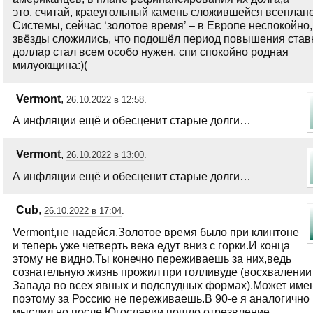
это, считай, краеугольный камень сложившейся всеплан
Системы, сейчас ‘золотое время’ – в Европе неспокойно, 
звёзды сложились, что подошёл период повышения став
доллар стал всем особо нужен, спи спокойно родная
милуокщина:)(
Vermont
,
26.10.2022 в 12:58
.
А инфляции ещё и обесценит старые долги…
Vermont
,
26.10.2022 в 13:00
.
А инфляции ещё и обесценит старые долги…
Cub
,
26.10.2022 в 17:04
.
Vermont,не надейся.Золотое время было при клинтоне
и теперь уже четверть века едут вниз с горки.И конца
этому не видно.Ты конечно переживаешь за них,ведь
сознательную жизнь прожил при голливуде (восхвалении
Запада во всех явных и подспудных формах).Может име
поэтому за Россию не переживаешь.В 90-е я аналогично
мыслил,но после Югославии пошло отрезвление.