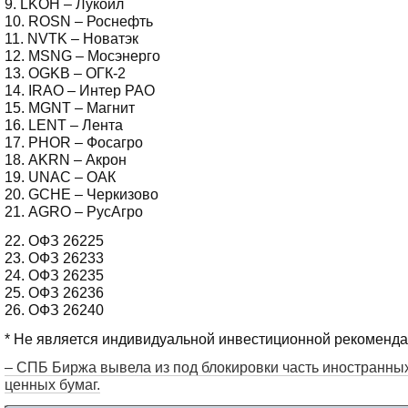
9. LKOH – Лукойл
10. ROSN – Роснефть
11. NVTK – Новатэк
12. MSNG – Мосэнерго
13. OGKB – ОГК-2
14. IRAO – Интер РАО
15. MGNT – Магнит
16. LENT – Лента
17. PHOR – Фосагро
18. AKRN – Акрон
19. UNAC – ОАК
20. GCHE – Черкизово
21. AGRO – РусАгро
22. ОФЗ 26225
23. ОФЗ 26233
24. ОФЗ 26235
25. ОФЗ 26236
26. ОФЗ 26240
* Не является индивидуальной инвестиционной рекоменда
– СПБ Биржа вывела из под блокировки часть иностранны
ценных бумаг.