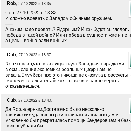
Rob
,
27.10.2022 в 13:35
.
Cub, 27.10.2022 в 13:32.
И сложно воевать с Западом обычным оружием.
—–
А каким надо воевать? Ядерным? И как будет выглядеть
победа в такой войне? Или победа в сущности уже и не 
а цель – война ради войны?
Cub
,
27.10.2022 в 13:37
.
Rob,я писал,что пока существует Западная парадигма
в осмыслении экономики,реальных цифр нам не
видать.Блумберг про это никогда не скажут,а в рассчеты
экономистов или китайских, ты же все равно верить
отказываешься.
Cub
,
27.10.2022 в 13:40
.
Да Rob,ядерным.Достаточно было несколько
тактических ударов по ромштайнам и авианосцам и
мгновенно бы прекратилась помощь бандеровцам и базы
польш убрали бы.