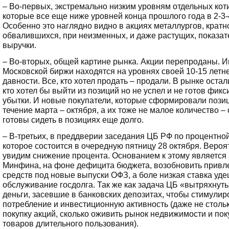
– Во-первых, экстремально низким уровням отдельных кот
которые все еще ниже уровней конца прошлого года в 2-3-4
Особенно это наглядно видно в акциях металлургов, кратн
обвалившихся, при неизменных, и даже растущих, показат
выручки.
– Во-вторых, общей картине рынка. Акции перепроданы. 
Московской биржи находятся на уровнях своей 10-15 летн
давности. Все, кто хотел продать – продали. В рынке остал
кто хотел бы выйти из позиций но не успел и не готов фик
убытки. И новые покупатели, которые сформировали пози
течение марта – октября, а их тоже не малое количество –
готовы сидеть в позициях еще долго.
– В-третьих, в преддверии заседания ЦБ РФ по процентной
которое состоится в очередную пятницу 28 октября. Вероя
увидим снижение процента. Основанием к этому является
Минфина, на фоне дефицита бюджета, возобновить привл
средств под новые выпуски ОФЗ, а боле низкая ставка уд
обслуживание госдолга. Так же как задача ЦБ «вытряхнуть
деньги, засевшие в банковских депозитах, чтобы стимулир
потребление и инвестиционную активность (даже не столь
покупку акций, сколько оживить рынок недвижимости и пок
товаров длительного пользования).