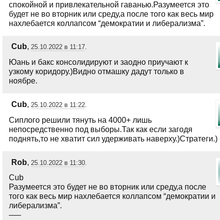
спокойной и привлекательной гаванью.Разумеется это
будет не во вторник или среду,а после того как весь мир
нахлебается коллапсом “демократии и либерализма”.
Cub
,
25.10.2022 в 11:17
.
Юань и бакс консолидируют и заодно приучают к
узкому коридору.)Видно отмашку дадут только в
ноябре.
Cub
,
25.10.2022 в 11:22
.
Сиплого решили тянуть на 4000+ лишь
непосредственно под выборы.Так как если загодя
поднять,то не хватит сил удерживать наверху.)Стратеги.)
Rob
,
25.10.2022 в 11:30
.
Cub
Разумеется это будет не во вторник или среду,а после
того как весь мир нахлебается коллапсом “демократии и
либерализма”.
—–