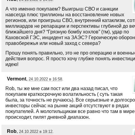
А что именно покупаем? Выигрыш СВО и санкции
навсегда плюс триллионы на восстановление новых
регионов, или проигрыш СВО, внутренний катаклизм, сот
миллиардов не репарации и перспективы глубиной до ве
ближайшего дня? “Грязную бомбу хохлов” (тм), удар по
Каховской ГЭС, инцидент на ЗАЭС? Героическую оборон
правобережья или новый заход с севера?
Прошу понять правильно, это не про операцию и военны
действия вопрос. Я просто хочу глубже понять инвестиц
идею!
Vermont
,
24.10.2022 в 16:58
.
Rob, ты же мне сам пост или два назад писал, что
покупаем краткосрочную волатильность ( суть такая
была, за точность не ручаюсь). Все серьезные и долгоср
инвесторы сейчас на рынке акций отсутствуют в рядах
покупателей. А молотильщикам все равно что там в мире
происходит, пилят дневной диапазон.
Rob
,
24.10.2022 в 19:12
.