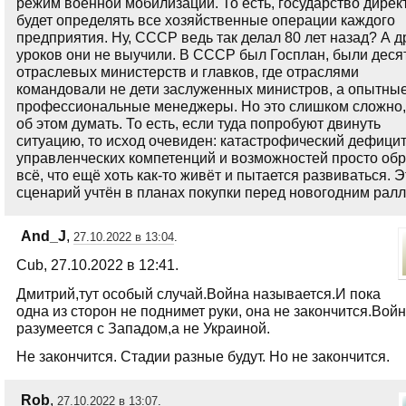
режим военной мобилизации. То есть, государство дирек
будет определять все хозяйственные операции каждого
предприятия. Ну, СССР ведь так делал 80 лет назад? А д
уроков они не выучили. В СССР был Госплан, были деся
отраслевых министерств и главков, где отраслями
командовали не дети заслуженных министров, а опытны
профессиональные менеджеры. Но это слишком сложно,
об этом думать. То есть, если туда попробуют двинуть
ситуацию, то исход очевиден: катастрофический дефици
управленческих компетенций и возможностей просто об
всё, что ещё хоть как-то живёт и пытается развиваться. Э
сценарий учтён в планах покупки перед новогодним рал
And_J
,
27.10.2022 в 13:04
.
Cub, 27.10.2022 в 12:41.
Дмитрий,тут особый случай.Война называется.И пока
одна из сторон не поднимет руки, она не закончится.Вой
разумеется с Западом,а не Украиной.
Не закончится. Стадии разные будут. Но не закончится.
Rob
,
27.10.2022 в 13:07
.