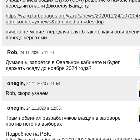
передачи власти Джозефу Байдену.
https://vz-ru.turbopages.org/vz.ru/s/news/2020/11/24/107204
utm_source=yxnews&utm_medium=desktop
ничего не меняет передача служб так же как и объявлени
победе через сми
Rob
,
24.11.2020 в 11:20
.
Думаешь, запрётся в Овальном кабинете и будет
держать осаду до ноября 2024 года?
onegin
,
24.11.2020 в 11:54
.
Rob, скоро узнаём
onegin
,
24.11.2020 в 12:55
.
Трамп обвинил разработчиков вакцин в заговоре
против него на выборах
Подробнее на РБК:
https://www.rbc.ru/politics/21/11/2020/5fb84af59a7947f62a8