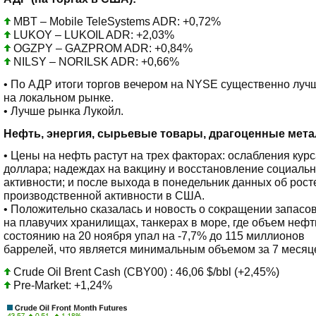
MBT – Mobile TeleSystems ADR: +0,72%
LUKOY – LUKOIL ADR: +2,03%
OGZPY – GAZPROM ADR: +0,84%
NILSY – NORILSK ADR: +0,66%
• По АДР итоги торгов вечером на NYSE существенно луч
на локальном рынке.
• Лучше рынка Лукойл.
Нефть, энергия, сырьевые товары, драгоценные мет
• Цены на нефть растут на трех факторах: ослабления кур
доллара; надеждах на вакцину и восстановление социаль
активности; и после выхода в понедельник данных об рост
производственной активности в США.
• Положительно сказалась и новость о сокращении запасо
на плавучих хранилищах, танкерах в море, где объем нефт
состоянию на 20 ноября упал на -7,7% до 115 миллионов
баррелей, что является минимальным объемом за 7 месяц
Crude Oil Brent Cash (CBY00) : 46,06 $/bbl (+2,45%)
Pre-Market: +1,24%