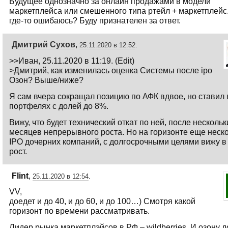
Будущее однозначно за онлайн продажами в модели
маркетплейса или смешенного типа ртейл + маркетплейс
где-то ошибаюсь? Буду признателен за ответ.
Дмитрий Сухов
,
25.11.2020 в 12:52
.
>>Иван, 25.11.2020 в 11:19. (Edit)
>Дмитрий, как изменилась оценка Системы после ipo
Озон? Выше/ниже?
Я сам вчера сокращал позицию по АФК вдвое, но ставил 
портфелях с долей до 8%.
Вижу, что будет технический откат по ней, после нескольк
месяцев непрерывного роста. Но на горизонте еще неск
IPO дочерних компаний, с долгосрочными целями вижу в
рост.
Flint
,
25.11.2020 в 12:54
.
VV,
доедет и до 40, и до 60, и до 100…) Смотря какой
горизонт по времени рассматривать.
Лидер рынка маркетплэйсов в РФ – wildberries. И озону д