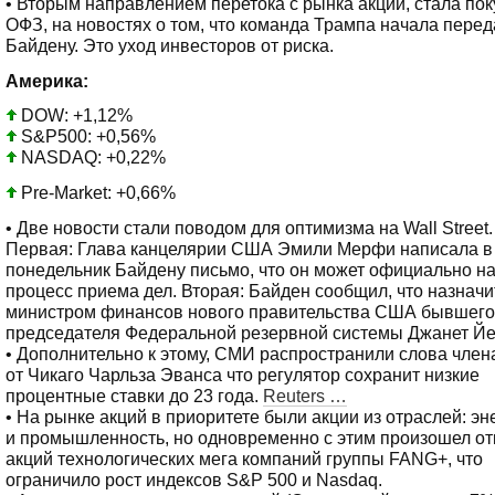
• Вторым направлением перетока с рынка акций, стала пок
ОФЗ, на новостях о том, что команда Трампа начала перед
Байдену. Это уход инвесторов от риска.
Америка:
DOW: +1,12%
S&P500: +0,56%
NASDAQ: +0,22%
Pre-Market: +0,66%
• Две новости стали поводом для оптимизма на Wall Street.
Первая: Глава канцелярии США Эмили Мерфи написала в
понедельник Байдену письмо, что он может официально н
процесс приема дел. Вторая: Байден сообщил, что назначи
министром финансов нового правительства США бывшего
председателя Федеральной резервной системы Джанет Йе
• Дополнительно к этому, СМИ распространили слова чле
от Чикаго Чарльза Эванса что регулятор сохранит низкие
процентные ставки до 23 года.
Reuters …
• На рынке акций в приоритете были акции из отраслей: эн
и промышленность, но одновременно с этим произошел от
акций технологических мега компаний группы FANG+, что
ограничило рост индексов S&P 500 и Nasdaq.