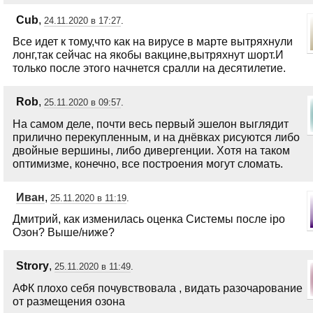
Cub
,
24.11.2020 в 17:27
.
Все идет к тому,что как на вирусе в марте вытряхнули
лонг,так сейчас на якобы вакцине,вытряхнут шорт.И
только после этого начнется сралли на десятилетие.
Rob
,
25.11.2020 в 09:57
.
На самом деле, почти весь первый эшелон выглядит
прилично перекупленным, и на днёвках рисуются либо
двойные вершины, либо дивергенции. Хотя на таком
оптимизме, конечно, все построения могут сломать.
Иван
,
25.11.2020 в 11:19
.
Дмитрий, как изменилась оценка Системы после ipo
Озон? Выше/ниже?
Strory
,
25.11.2020 в 11:49
.
АФК плохо себя почувствовала , видать разочарование
от размещения озона