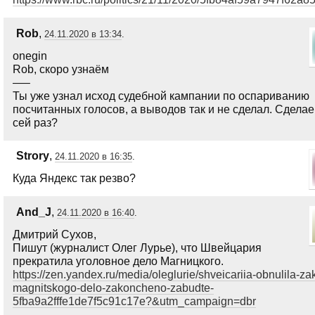
Rob
,
24.11.2020 в 13:34
.
onegin
Rob, скоро узнаём
—–
Ты уже узнал исход судебной кампании по оспариванию
посчитанных голосов, а выводов так и не сделал. Сдела
сей раз?
Strory
,
24.11.2020 в 16:35
.
Куда Яндекс так резво?
And_J
,
24.11.2020 в 16:40
.
Дмитрий Сухов,
Пишут (журналист Олег Лурье), что Швейцария
прекратила уголовное дело Магницкого.
https://zen.yandex.ru/media/oleglurie/shveicariia-obnulila-za
magnitskogo-delo-zakoncheno-zabudte-
5fba9a2fffe1de7f5c91c17e?&utm_campaign=dbr