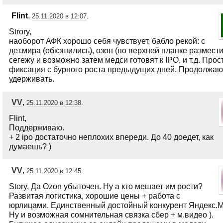
Flint
,
25.11.2020 в 12:07
.
Strory,
наоборот АФК хорошо себя чувствует, бабло рекой: с
дет.мира (обкэшились), озон (по верхней планке размести
сегежу и возможно затем медси готовят к IPO, и т.д. Прос
фиксация с бурного роста предыдущих дней. Продолжаю
удерживать.
VV
,
25.11.2020 в 12:38
.
Flint,
Поддерживаю.
+ 2 ipo достаточно неплохих впереди. До 40 доедет, как
думаешь? )
VV
,
25.11.2020 в 12:45
.
Story, Да Ozon убыточен. Ну а кто мешает им рости?
Развитая логистика, хорошие цены + работа с
юрлицами. Единственный достойный конкурент Яндекс.М
Ну и возможная сомнительная связка сбер + м.видео ).