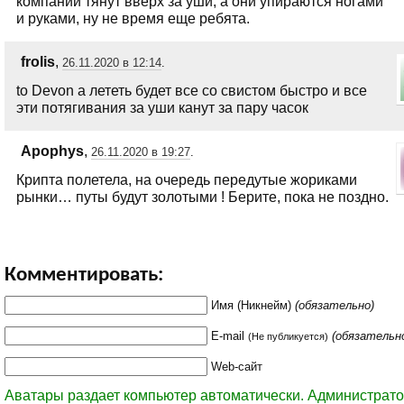
компании тянут вверх за уши, а они упираются ногами
и руками, ну не время еще ребята.
frolis
,
26.11.2020 в 12:14
.
to Devon а лететь будет все со свистом быстро и все
эти потягивания за уши канут за пару часок
Apophys
,
26.11.2020 в 19:27
.
Крипта полетела, на очередь передутые жориками
рынки… путы будут золотыми ! Берите, пока не поздно.
Комментировать:
Имя (Никнейм)
(обязательно)
E-mail
(обязательн
(Не публикуется)
Web-сайт
Аватары раздает компьютер автоматически. Администрато