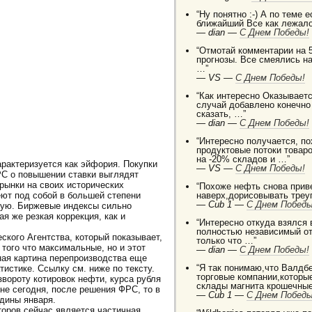
“Ну понятно :-) А по теме 
ближайший Все как лежало
—
dian —
C Днем Победы!
“Отмотай комментарии на 5
прогнозы. Все смеялись на
…”
—
VS —
C Днем Победы!
“Как интересно Оказываетс
случай добавлено конечно
сказать, …”
—
dian —
C Днем Победы!
“Интересно получается, п
продуктовые потоки товаро
на -20% складов и …”
рактеризуется как эйфория. Покупки
—
VS —
C Днем Победы!
С о повышении ставки выглядят
ынки на своих исторических
“Похоже нефть снова приве
ют под собой в большей степени
наверх,дорисовывать треуг
—
Cub 1 —
C Днем Победы
ную. Биржевые индексы сильно
я же резкая коррекция, как и
“Интересно откуда взялся
полностью независимый от
ского Агентства, который показывает,
только что …”
того что максимальные, но и этот
—
dian —
C Днем Победы!
ная картина перепроизводства еще
“Я так понимаю,что Валдб
истике. Ссылку см. ниже по тексту.
торговые компании,которы
вороту котировок нефти, курса рубля
склады магнита крошечные
не сегодня, после решения ФРС, то в
—
Cub 1 —
C Днем Победы
дины января.
торов сейчас является частичная