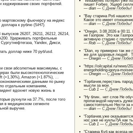
“Wildberries потерял уже п
и хеджирование своих портфелей.
пишет Forbes. Ущерб селле
—
dian —
C Днем Победы!
“Вау старина Роб нашелся
Какое это имеет отношение
по мартовскому фьючерсу на индекс
—
dian —
C Днем Победы!
 доллара к рублю (SiH7).
“Onegin, 3.08.2026 в 00:11.
выпусков 26207, 26211, 26212, 26214,
не Газпром. Это как Газп
МА200. Удерживать портфельные
активную стадию с группо
 Сургутнефтегаза, Yandex, Дикси,
—
Rob —
C Днем Победы!
“Dian, ну примерно так же
пать доллар ниже 70 руб/usd.
же для здоровья людей . 
—
Onegin —
C Днем Побед
“https://oilcapital.ru/news/
ли свои абсолютные максимумы, с
energoholding-igorya-moise
дерах были высокотехнологические
—
Onegin —
C Днем Побед
oft (+1,30%), Amazon (+1.87%), …
оэкономическими данными по рынку
“Горбачев,перестань паро
мысли за мои. ”
 по отдельным компаниям,
—
Cub 1 —
C Днем Победы
зидент вдохнет новую жизнь в
“Ну блин.. нет слов Не о
оторые рухнули на 37.7%, после того
пропагандой научись дума
ая в медицинском сегменте
самостоятельно Нести за 
ьной выручке.
—
dian —
C Днем Победы!
“Горбачев,уже оказывается 
нос.уже не куклы?)А как т
—
Cub 1 —
C Днем Победы
“Старина Куб как всегда н