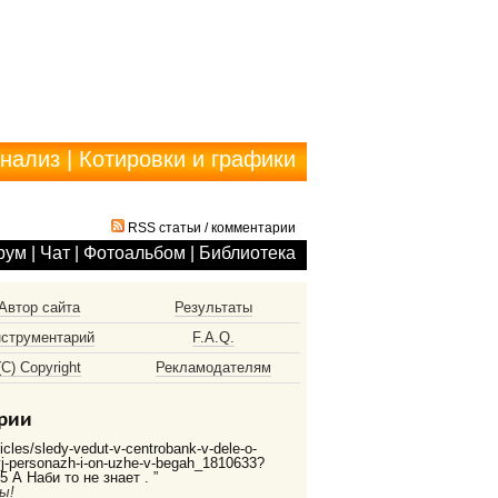
анализ
|
Котировки и графики
RSS статьи
/
комментарии
рум
|
Чат
|
Фотоальбом
|
Библиотека
Автор сайта
Результаты
струментарий
F.A.Q.
(С) Copyright
Рекламодателям
рии
ticles/sledy-vedut-v-centrobank-v-dele-o-
vyj-personazh-i-on-uzhe-v-begah_1810633?
 А Наби то не знает . ”
ы!