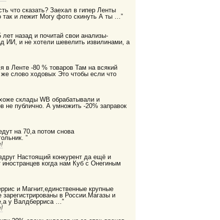
есть что сказать? Заехал в гипер Ленты
 так и лежит Могу фото скинуть А ты …”
 лет назад и почитай свои анализы-
д ИИ, и не хотели шевелить извилинами, а
я в Ленте -80 % товаров Там на всякий
 же слово ходовых Это чтобы если что
охоже склады WB обрабатывали и
в не публично. А умножить -20% заправок
дут на 70,а потом снова
ольник. ”
!
 вдруг Настоящий конкурент да ещё и
 иностранцев когда нам Куб с Онегиным
еррис и Магнит,единственные крупные
е зарегистрированы в России.Магазы и
,а у Валдберриса …”
!