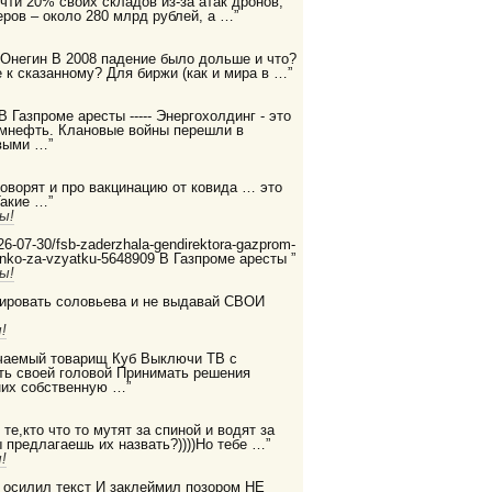
очти 20% своих складов из-за атак дронов,
ров – около 280 млрд рублей, а …”
 Онегин В 2008 падение было дольше и что?
 к сказанному? Для биржи (как и мира в …”
 В Газпроме аресты ----- Энергохолдинг - это
ромнефть. Клановые войны перешли в
выми …”
 говорят и про вакцинацию от ковида … это
Такие …”
ы!
2026-07-30/fsb-zaderzhala-gendirektora-gazprom-
enko-za-vzyatku-5648909 В Газпроме аресты ”
ы!
дировать соловьева и не выдавай СВОИ
!
бучаемый товарищ Куб Выключи ТВ с
ть своей головой Принимать решения
них собственную …”
те,кто что то мутят за спиной и водят за
ы предлагаешь их назвать?))))Но тебе …”
!
е осилил текст И заклеймил позором НЕ