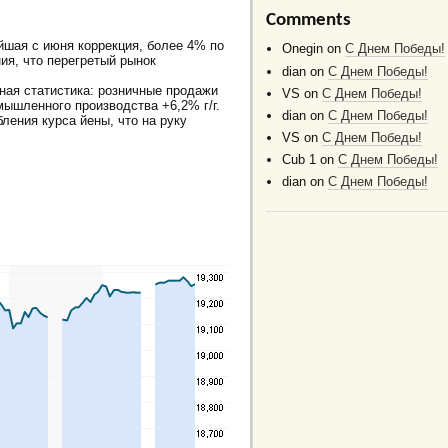
Comments
йшая с июня коррекция, более 4% по
Onegin
on
C Днем Победы!
ния, что перегретый рынок
dian
on
C Днем Победы!
ная статистика: розничные продажи
VS
on
C Днем Победы!
омышленного производства +6,2% г/г.
dian
on
C Днем Победы!
ления курса йены, что на руку
VS
on
C Днем Победы!
Cub 1
on
C Днем Победы!
dian
on
C Днем Победы!