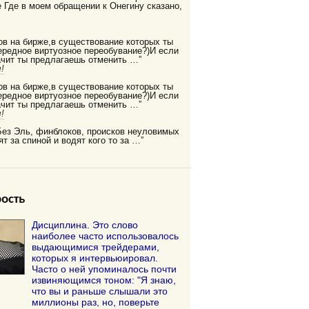
Где в моем обращении к Онегину сказано,
ов на бирже,в существование которых ты
редное виртуозное переобувание?)И если
ачит ты предлагаешь отменить …”
!
ов на бирже,в существование которых ты
редное виртуозное переобувание?)И если
ачит ты предлагаешь отменить …”
!
Без Эль, финблоков, происков неуловимых
ят за спиной и водят кого то за …”
ость
Дисциплина. Это слово
наиболее часто использовалось
выдающимися трейдерами,
которых я интервьюировал.
Часто о ней упоминалось почти
извиняющимся тоном: "Я знаю,
что вы и раньше слышали это
миллионы раз, но, поверьте