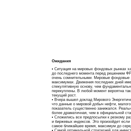
Ожидания
• Ситуация на мировых фондовых рынках ха
до последнего момента перед решением ФР
очень сомнительными. Мировые фондовые р
максимумах. Движения последних дней име
спекулятивную основу, чем фундаменталь
перекуплены. В любой момент вероятна така
текущий рост.
• Вчера вышел доклад Мирового Энергетиче
что данные о мировой добыч нефти, малого 
показатель существенно занижался. Реаль
более драматичная, чем в официальной стат
• Сложились все предпосылки к резкому раз
и биржевых индексов. Это произойдет если 
самое ближайшее время, максимум до сере
• Самой оптимальной стратегией для инвес