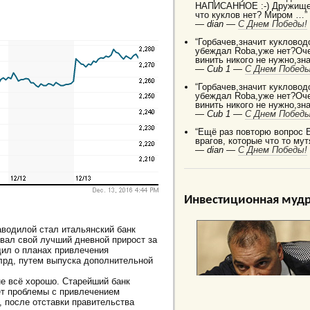
НАПИСАННОЕ :-) Дружище 
что куклов нет? Миром …”
—
dian —
C Днем Победы!
“Горбачев,значит кукловод
убеждал Robа,уже нет?Оче
винить никого не нужно,зн
—
Cub 1 —
C Днем Победы
“Горбачев,значит кукловод
убеждал Robа,уже нет?Оче
винить никого не нужно,зн
—
Cub 1 —
C Днем Победы
“Ещё раз повторю вопрос 
врагов, которые что то мут
—
dian —
C Днем Победы!
Инвестиционная мудр
аводилой стал итальянский банк
овал свой лучший дневной прирост за
щил о планах привлечения
лрд, путем выпуска дополнительной
не всё хорошо. Старейший банк
ает проблемы с привлечением
а, после отставки правительства