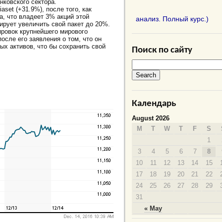
нковского сектора.
set (+31.9%), после того, как
а, что владеет 3% акций этой
анализ. Полный курс.)
ирует увеличить свой пакет до 20%.
ировок крупнейшего мирового
после его заявления о том, что он
ых активов, что бы сохранить свой
Поиск по сайту
Календарь
August 2026
M
T
W
T
F
S
1
3
4
5
6
7
8
10
11
12
13
14
15
17
18
19
20
21
22
24
25
26
27
28
29
31
« May