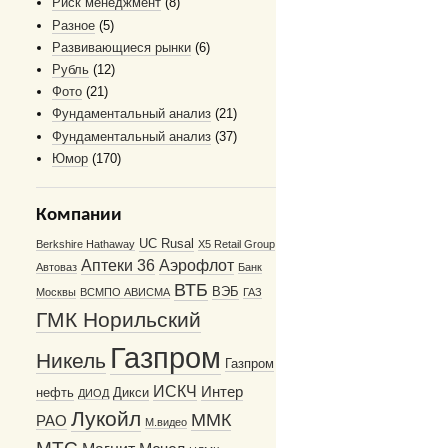
Риск менеджмент
(8)
Разное
(5)
Развивающиеся рынки
(6)
Рубль
(12)
Фото
(21)
Фундаментальный анализ
(21)
Фундаментальный анализ
(37)
Юмор
(170)
Компании
UC Rusal
Berkshire Hathaway
X5 Retail Group
Аптеки 36
Аэрофлот
Автоваз
Банк
ВТБ
ВЭБ
Москвы
ВСМПО АВИСМА
ГАЗ
ГМК Норильский
Газпром
Никель
Газпром
ИСКЧ
Интер
нефть
Дикси
ДИОД
Лукойл
ММК
РАО
М.видео