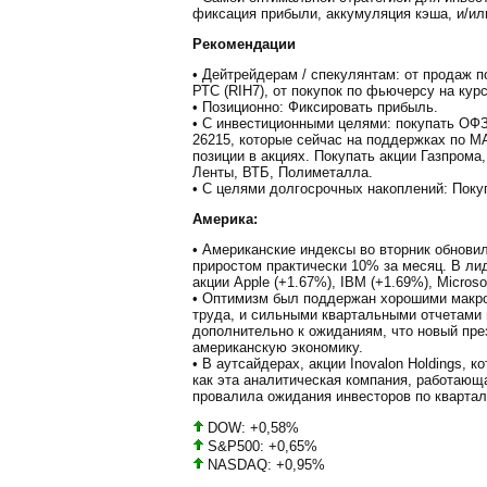
фиксация прибыли, аккумуляция кэша, и/ил
Рекомендации
• Дейтрейдерам / спекулянтам: от продаж 
РТС (RIH7), от покупок по фьючерсу на курс
• Позиционно: Фиксировать прибыль.
• С инвестиционными целями: покупать ОФЗ 
26215, которые сейчас на поддержках по 
позиции в акциях. Покупать акции Газпрома,
Ленты, ВТБ, Полиметалла.
• С целями долгосрочных накоплений: Поку
Америка:
• Американские индексы во вторник обнови
приростом практически 10% за месяц. В ли
акции Apple (+1.67%), IBM (+1.69%), Micros
• Оптимизм был поддержан хорошими макр
труда, и сильными квартальными отчетами
дополнительно к ожиданиям, что новый пре
американскую экономику.
• В аутсайдерах, акции Inovalon Holdings, к
как эта аналитическая компания, работающ
провалила ожидания инвесторов по квартал
DOW: +0,58%
S&P500: +0,65%
NASDAQ: +0,95%