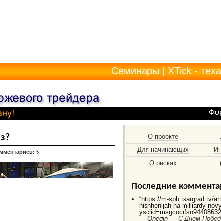
Семинары
|
XTick - тех
Фо
из?
О проекте
Для начинающих
Ин
мментариев: 5
О рисках
Последние коммента
“https://m-spb.tsargrad.tv/ar
hishhenijah-na-milliardy-no
ysclid=msgcocrfso944086325
—
Onegin —
C Днем Побед