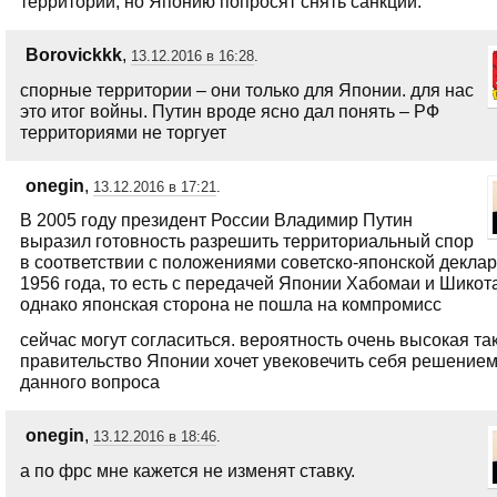
территории, но Японию попросят снять санкции.
Borovickkk
,
13.12.2016 в 16:28
.
спорные территории – они только для Японии. для нас
это итог войны. Путин вроде ясно дал понять – РФ
территориями не торгует
onegin
,
13.12.2016 в 17:21
.
В 2005 году президент России Владимир Путин
выразил готовность разрешить территориальный спор
в соответствии с положениями советско-японской декла
1956 года, то есть с передачей Японии Хабомаи и Шикот
однако японская сторона не пошла на компромисс
сейчас могут согласиться. вероятность очень высокая так
правительство Японии хочет увековечить себя решение
данного вопроса
onegin
,
13.12.2016 в 18:46
.
а по фрс мне кажется не изменят ставку.