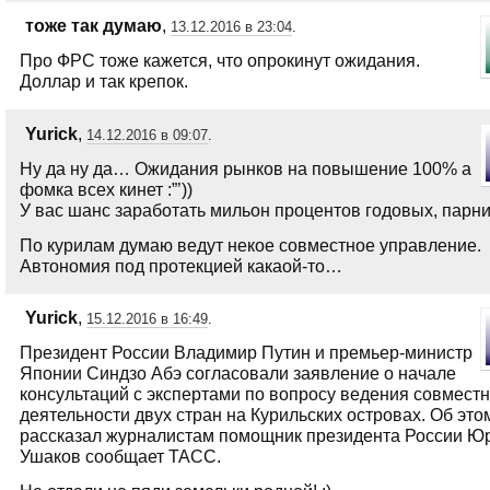
тоже так думаю
,
13.12.2016 в 23:04
.
Про ФРС тоже кажется, что опрокинут ожидания.
Доллар и так крепок.
Yurick
,
14.12.2016 в 09:07
.
Ну да ну да… Ожидания рынков на повышение 100% а
фомка всех кинет :”’))
У вас шанс заработать мильон процентов годовых, парни 
По курилам думаю ведут некое совместное управление.
Автономия под протекцией какаой-то…
Yurick
,
15.12.2016 в 16:49
.
Президент России Владимир Путин и премьер-министр
Японии Синдзо Абэ согласовали заявление о начале
консультаций с экспертами по вопросу ведения совмест
деятельности двух стран на Курильских островах. Об это
рассказал журналистам помощник президента России Ю
Ушаков сообщает ТАСС.