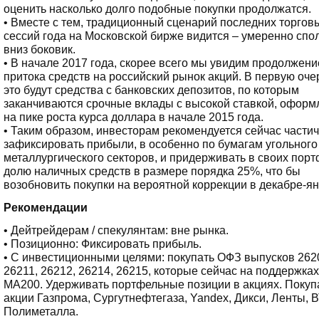
оценить насколько долго подобные покупки продолжатся.
• Вместе с тем, традиционный сценарий последних торгов
сессий года на Московской бирже видится – умеренно сп
вниз боковик.
• В начале 2017 года, скорее всего мы увидим продолжени
притока средств на российский рынок акций. В первую оче
это будут средства с банковских депозитов, по которым
заканчиваются срочные вклады с высокой ставкой, офор
на пике роста курса доллара в начале 2015 года.
• Таким образом, инвесторам рекомендуется сейчас части
зафиксировать прибыли, в особенно по бумагам угольного
металлургического секторов, и придерживать в своих пор
долю наличных средств в размере порядка 25%, что бы
возобновить покупки на вероятной коррекции в декабре-ян
Рекомендации
• Дейтрейдерам / спекулянтам: вне рынка.
• Позиционно: Фиксировать прибыль.
• С инвестиционными целями: покупать ОФЗ выпусков 262
26211, 26212, 26214, 26215, которые сейчас на поддержках
МА200. Удерживать портфельные позиции в акциях. Покуп
акции Газпрома, Сургутнефтегаза, Yandex, Дикси, Ленты, 
Полиметалла.