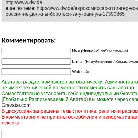
http://www.dw.de
еще по теме:
http://www.dw.de/еврокомиссар-эттингер-ес-
россия-не-должны-бороться-за-украину/a-17390865
Комментировать:
Имя (Никнейм)
(обязательно)
E-mail
(обязательн
(Не публикуется)
Web-сайт
Аватары раздает компьютер автоматически. Администрато
не имеет технической возможности поменять ваш аватар.
Самостоятельно установить себе индивидуальный Gravata
(Глобально Распознаваемый Аватар) вы можете через сер
Gravatar.com
В дискуссиях запрещены темы: политика, религия и расизм
В комментариях не приняты оскорбления и ненормативна
лексика.