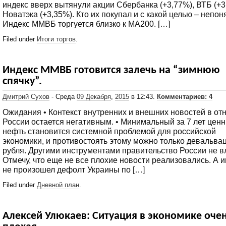
индекс вверх вытянули акции Сбербанка (+3,77%), ВТБ (+3
Новатэка (+3,35%). Кто их покупал и с какой целью – непоня
Индекс ММВБ торгуется близко к МА200. […]
Filed under
Итоги торгов
.
Индекс ММВБ готовится залечь на “зимнюю
спячку”.
Дмитрий Сухов
- Среда
09 Декабря
,
2015
в 12:43.
Комментариев: 4
Ожидания • Контекст внутренних и внешних новостей в о
России остается негативным. • Минимальный за 7 лет ценн
нефть становится системной проблемой для российской
экономики, и противостоять этому можно только девальва
рубля. Другими инструментами правительство России не вл
Отмечу, что еще не все плохие новости реализовались. А 
не произошел дефолт Украины по […]
Filed under
Дневной план
.
Алексей Улюкаев: Ситуация в экономике оче