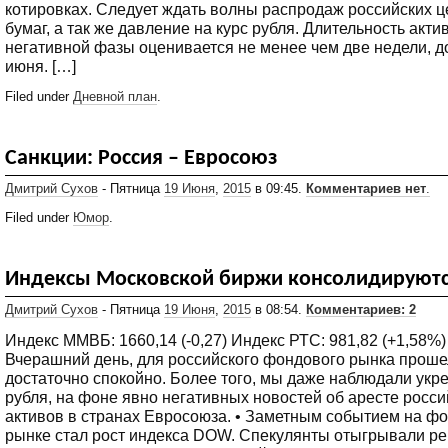
котировках. Следует ждать волны распродаж российских 
бумаг, а так же давление на курс рубля. Длительность акти
негативной фазы оценивается не менее чем две недели, д
июня. […]
Filed under
Дневной план
.
Санкции: Россия – Евросоюз
Дмитрий Сухов
- Пятница
19 Июня
,
2015
в 09:45.
Комментариев нет
.
Filed under
Юмор
.
Индексы Московской биржи консолидируютс
Дмитрий Сухов
- Пятница
19 Июня
,
2015
в 08:54.
Комментариев: 2
Индекс ММВБ: 1660,14 (-0,27) Индекс РТС: 981,82 (+1,58%)
Вчерашний день, для российского фондового рынка проше
достаточно спокойно. Более того, мы даже наблюдали укр
рубля, на фоне явно негативных новостей об аресте росси
активов в странах Евросоюза. • Заметным событием на ф
рынке стал рост индекса DOW. Спекулянты отыгрывали р