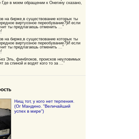
Где в моем обращении к Онегину сказано,
ов на бирже,в существование которых ты
редное виртуозное переобувание?)И если
ачит ты предлагаешь отменить …”
!
ов на бирже,в существование которых ты
редное виртуозное переобувание?)И если
ачит ты предлагаешь отменить …”
!
Без Эль, финблоков, происков неуловимых
ят за спиной и водят кого то за …”
ость
Нищ тот, у кого нет терпения.
(Ог Мандино. "Величайший
успех в мире")