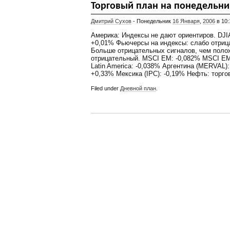
Торговый план на понедельни
Дмитрий Сухов
- Понедельник
16 Января
,
2006
в 10:
Америка: Индексы не дают ориентиров. DJ
+0,01% Фьючерсы на индексы: слабо отриц
Больше отрицательных сигналов, чем поло
отрицательный. MSCI EM: -0,082% MSCI EM
Latin America: -0,038% Аргентина (MERVAL
+0,33% Мексика (IPC): -0,19% Нефть: торг
Filed under
Дневной план
.