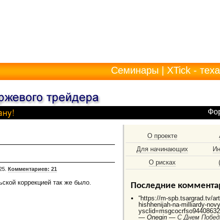
Семинары
|
XTick - тех
Фо
О проекте
Для начинающих
Ин
О рисках
25.
Комментариев: 21
ьской коррекцией так же было.
Последние коммента
“https://m-spb.tsargrad.tv/ar
hishhenijah-na-milliardy-no
ysclid=msgcocrfso944086325
—
Onegin —
C Днем Побед