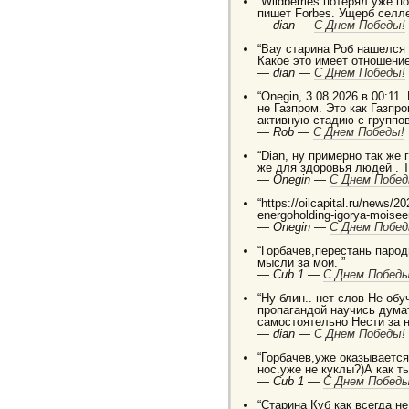
“Wildberries потерял уже п
пишет Forbes. Ущерб селле
—
dian —
C Днем Победы!
“Вау старина Роб нашелся
Какое это имеет отношение
—
dian —
C Днем Победы!
“Onegin, 3.08.2026 в 00:11.
не Газпром. Это как Газп
активную стадию с группо
—
Rob —
C Днем Победы!
“Dian, ну примерно так же
же для здоровья людей . 
—
Onegin —
C Днем Побед
“https://oilcapital.ru/news/
energoholding-igorya-moise
—
Onegin —
C Днем Побед
“Горбачев,перестань паро
мысли за мои. ”
—
Cub 1 —
C Днем Победы
“Ну блин.. нет слов Не о
пропагандой научись дума
самостоятельно Нести за 
—
dian —
C Днем Победы!
“Горбачев,уже оказывается 
нос.уже не куклы?)А как т
—
Cub 1 —
C Днем Победы
“Старина Куб как всегда н