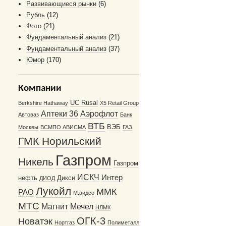
Развивающиеся рынки
(6)
Рубль
(12)
Фото
(21)
Фундаментальный анализ
(21)
Фундаментальный анализ
(37)
Юмор
(170)
Компании
UC Rusal
Berkshire Hathaway
X5 Retail Group
Аптеки 36
Аэрофлот
Автоваз
Банк
ВТБ
ВЭБ
Москвы
ВСМПО АВИСМА
ГАЗ
ГМК Норильский
Газпром
Никель
Газпром
ИСКЧ
Интер
нефть
Дикси
ДИОД
Лукойл
ММК
РАО
М.видео
МТС
Магнит
Мечел
НЛМК
ОГК-3
Новатэк
Нортгаз
Полиметалл