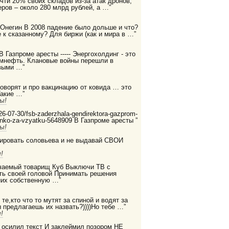
очти 20% своих складов из-за атак дронов,
ров – около 280 млрд рублей, а …”
 Онегин В 2008 падение было дольше и что?
 к сказанному? Для биржи (как и мира в …”
 В Газпроме аресты ----- Энергохолдинг - это
ромнефть. Клановые войны перешли в
выми …”
 говорят и про вакцинацию от ковида … это
Такие …”
ы!
2026-07-30/fsb-zaderzhala-gendirektora-gazprom-
enko-za-vzyatku-5648909 В Газпроме аресты ”
ы!
дировать соловьева и не выдавай СВОИ
!
бучаемый товарищ Куб Выключи ТВ с
ть своей головой Принимать решения
них собственную …”
те,кто что то мутят за спиной и водят за
ы предлагаешь их назвать?))))Но тебе …”
!
е осилил текст И заклеймил позором НЕ