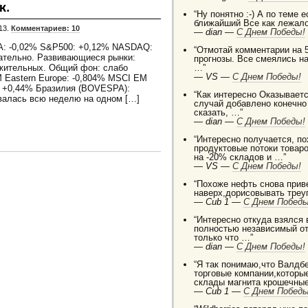
к.
“Ну понятно :-) А по теме 
ближайший Все как лежало
13.
Комментариев: 10
—
dian —
C Днем Победы!
IA: -0,02% S&P500: +0,12% NASDAQ:
“Отмотай комментарии на 5
ательно. Развивающиеся рынки:
прогнозы. Все смеялись на
жительных. Общий фон: слабо
…”
—
VS —
C Днем Победы!
 Eastern Europe: -0,804% MSCI EM
): +0,44% Бразилия (BOVESPA):
“Как интересно Оказываетс
овалась всю неделю на одном […]
случай добавлено конечно
сказать, …”
—
dian —
C Днем Победы!
“Интересно получается, п
продуктовые потоки товаро
на -20% складов и …”
—
VS —
C Днем Победы!
“Похоже нефть снова приве
наверх,дорисовывать треуг
—
Cub 1 —
C Днем Победы
“Интересно откуда взялся
полностью независимый от
только что …”
—
dian —
C Днем Победы!
“Я так понимаю,что Валдб
торговые компании,которы
склады магнита крошечные
—
Cub 1 —
C Днем Победы