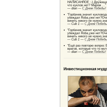
НАПИСАННОЕ :-) Дружище 
что куклов нет? Миром …”
—
dian —
C Днем Победы!
“Горбачев,значит кукловод
убеждал Robа,уже нет?Оче
винить никого не нужно,зн
—
Cub 1 —
C Днем Победы
“Горбачев,значит кукловод
убеждал Robа,уже нет?Оче
винить никого не нужно,зн
—
Cub 1 —
C Днем Победы
“Ещё раз повторю вопрос 
врагов, которые что то мут
—
dian —
C Днем Победы!
Инвестиционная мудр