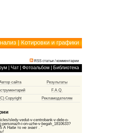
анализ
|
Котировки и графики
RSS статьи
/
комментарии
рум
|
Чат
|
Фотоальбом
|
Библиотека
Автор сайта
Результаты
струментарий
F.A.Q.
(С) Copyright
Рекламодателям
рии
ticles/sledy-vedut-v-centrobank-v-dele-o-
vyj-personazh-i-on-uzhe-v-begah_1810633?
 А Наби то не знает . ”
ы!