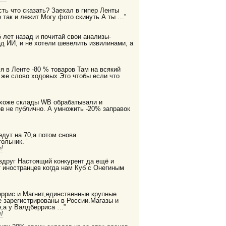
есть что сказать? Заехал в гипер Ленты
 так и лежит Могу фото скинуть А ты …”
 лет назад и почитай свои анализы-
д ИИ, и не хотели шевелить извилинами, а
я в Ленте -80 % товаров Там на всякий
 же слово ходовых Это чтобы если что
охоже склады WB обрабатывали и
в не публично. А умножить -20% заправок
дут на 70,а потом снова
ольник. ”
!
 вдруг Настоящий конкурент да ещё и
 иностранцев когда нам Куб с Онегиным
еррис и Магнит,единственные крупные
е зарегистрированы в России.Магазы и
,а у Валдберриса …”
!