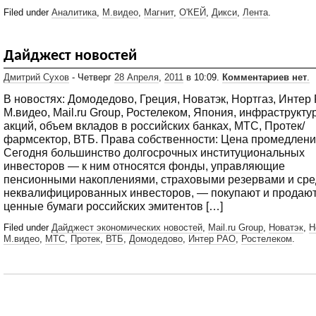
Filed under
Аналитика
,
М.видео
,
Магнит
,
О'КЕЙ
,
Дикси
,
Лента
.
Дайджест новостей
Дмитрий Сухов
- Четверг
28 Апреля
,
2011
в 10:09.
Комментариев нет
.
В новостях: Домодедово, Греция, Новатэк, Нортгаз, Интер
М.видео, Mail.ru Group, Ростелеком, Япония, инфраструкту
акций, объем вкладов в российских банках, МТС, Протек/
фармсектор, ВТБ. Права собственности: Цена промедлен
Сегодня большинство долгосрочных институциональных
инвесторов — к ним относятся фонды, управляющие
пенсионными накоплениями, страховыми резервами и ср
неквалифицированных инвесторов, — покупают и продаю
ценные бумаги российских эмитентов […]
Filed under
Дайджест экономических новостей
,
Mail.ru Group
,
Новатэк
,
Н
М.видео
,
МТС
,
Протек
,
ВТБ
,
Домодедово
,
Интер РАО
,
Ростелеком
.