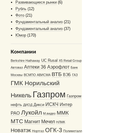
Развивающиеся рынки
(6)
Рубль
(12)
Фото
(21)
Фундаментальный анализ
(21)
Фундаментальный анализ
(37)
Юмор
(170)
Компании
UC Rusal
Berkshire Hathaway
X5 Retail Group
Аптеки 36
Аэрофлот
Автоваз
Банк
ВТБ
ВЭБ
Москвы
ВСМПО АВИСМА
ГАЗ
ГМК Норильский
Газпром
Никель
Газпром
ИСКЧ
Интер
нефть
Дикси
ДИОД
Лукойл
ММК
РАО
М.видео
МТС
Магнит
Мечел
НЛМК
ОГК-3
Новатэк
Нортгаз
Полиметалл