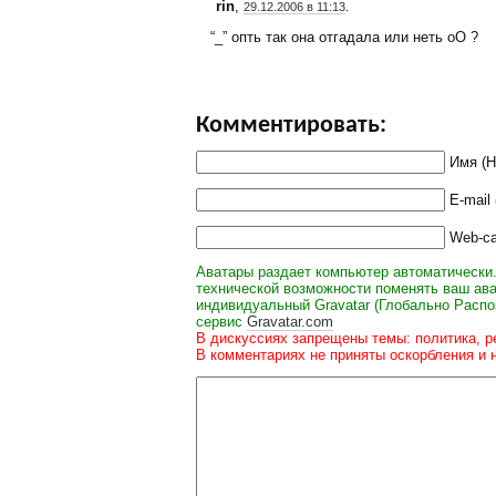
rin
,
29.12.2006 в 11:13
.
“_” опть так она отгадала или неть оО ?
Комментировать:
Имя (
E-mail
Web-с
Аватары раздает компьютер автоматически.
технической возможности поменять ваш ава
индивидуальный Gravatar (Глобально Распо
сервис
Gravatar.com
В дискуссиях запрещены темы: политика, р
В комментариях не приняты оскорбления и 