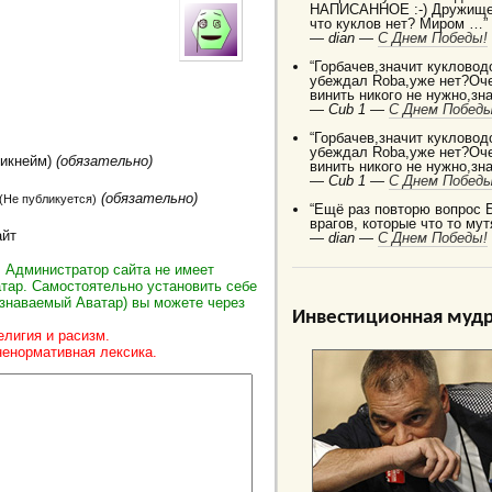
НАПИСАННОЕ :-) Дружище 
что куклов нет? Миром …”
—
dian —
C Днем Победы!
“Горбачев,значит кукловод
убеждал Robа,уже нет?Оче
винить никого не нужно,зн
—
Cub 1 —
C Днем Победы
“Горбачев,значит кукловод
убеждал Robа,уже нет?Оче
Никнейм)
(обязательно)
винить никого не нужно,зн
—
Cub 1 —
C Днем Победы
(обязательно)
(Не публикуется)
“Ещё раз повторю вопрос 
врагов, которые что то мут
айт
—
dian —
C Днем Победы!
 Администратор сайта не имеет
тар. Самостоятельно установить себе
знаваемый Аватар) вы можете через
Инвестиционная мудр
елигия и расизм.
ненормативная лексика.