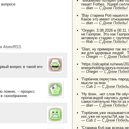
“Wildberries потерял уже п
 вопросе.
пишет Forbes. Ущерб селле
—
dian —
C Днем Победы!
“Вау старина Роб нашелся
Какое это имеет отношение
—
dian —
C Днем Победы!
“Onegin, 3.08.2026 в 00:11.
не Газпром. Это как Газп
активную стадию с группо
—
Rob —
C Днем Победы!
по
Atom/RSS
.
“Dian, ну примерно так же
же для здоровья людей . 
—
Onegin —
C Днем Побед
“https://oilcapital.ru/news/
рвый вопрос в такой его
energoholding-igorya-moise
—
Onegin —
C Днем Побед
“Горбачев,перестань паро
мысли за мои. ”
—
Cub 1 —
C Днем Победы
о помню, – процесс
“Ну блин.. нет слов Не о
в газообразное.
пропагандой научись дума
самостоятельно Нести за 
—
dian —
C Днем Победы!
“Горбачев,уже оказывается 
нос.уже не куклы?)А как т
—
Cub 1 —
C Днем Победы
“Старина Куб как всегда н