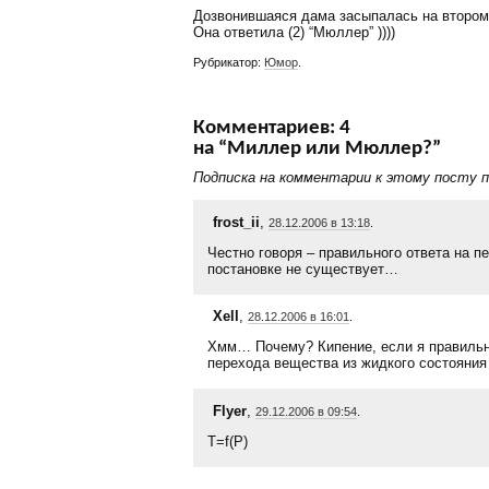
Дозвонившаяся дама засыпалась на втором
Она ответила (2) “Мюллер” ))))
Рубрикатор:
Юмор
.
Комментариев: 4
на “Миллер или Мюллер?”
Подписка на комментарии к этому посту 
frost_ii
,
28.12.2006 в 13:18
.
Честно говоря – правильного ответа на пе
постановке не существует…
Xell
,
28.12.2006 в 16:01
.
Хмм… Почему? Кипение, если я правильн
перехода вещества из жидкого состояния 
Flyer
,
29.12.2006 в 09:54
.
T=f(P)