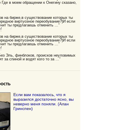
Где в моем обращении к Онегину сказано,
ов на бирже,в существование которых ты
редное виртуозное переобувание?)И если
ачит ты предлагаешь отменить …”
!
ов на бирже,в существование которых ты
редное виртуозное переобувание?)И если
ачит ты предлагаешь отменить …”
!
Без Эль, финблоков, происков неуловимых
ят за спиной и водят кого то за …”
ость
Если вам показалось, что я
выразился достаточно ясно, вы
неверно меня поняли. (Алан
Гринспен)