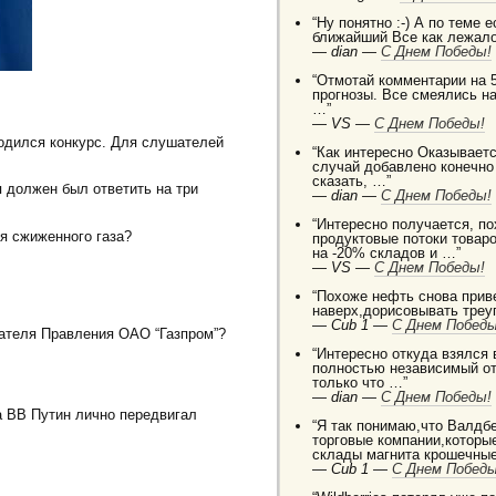
“Ну понятно :-) А по теме 
ближайший Все как лежало
—
dian —
C Днем Победы!
“Отмотай комментарии на 5
прогнозы. Все смеялись на
…”
—
VS —
C Днем Победы!
одился конкурс. Для слушателей
“Как интересно Оказываетс
случай добавлено конечно
сказать, …”
я должен был ответить на три
—
dian —
C Днем Победы!
“Интересно получается, п
я сжиженного газа?
продуктовые потоки товаро
на -20% складов и …”
—
VS —
C Днем Победы!
“Похоже нефть снова приве
наверх,дорисовывать треуг
—
Cub 1 —
C Днем Победы
теля Правления ОАО “Газпром”?
“Интересно откуда взялся
полностью независимый от
только что …”
—
dian —
C Днем Победы!
а ВВ Путин лично передвигал
“Я так понимаю,что Валдб
торговые компании,которы
склады магнита крошечные
—
Cub 1 —
C Днем Победы