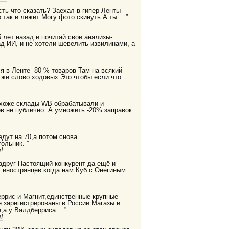
есть что сказать? Заехал в гипер Ленты
 так и лежит Могу фото скинуть А ты …”
 лет назад и почитай свои анализы-
д ИИ, и не хотели шевелить извилинами, а
я в Ленте -80 % товаров Там на всякий
 же слово ходовых Это чтобы если что
охоже склады WB обрабатывали и
в не публично. А умножить -20% заправок
дут на 70,а потом снова
ольник. ”
!
 вдруг Настоящий конкурент да ещё и
 иностранцев когда нам Куб с Онегиным
еррис и Магнит,единственные крупные
е зарегистрированы в России.Магазы и
,а у Валдберриса …”
!