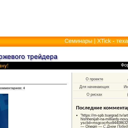
Семинары
|
XTick - тех
Фо
О проекте
Для начинающих
Ин
омментариев: 4
О рисках
Последние коммента
“https://m-spb.tsargrad.tv/ar
hishhenijah-na-milliardy-no
ysclid=msgcocrfso944086325
—
Onegin —
C Днем Побед