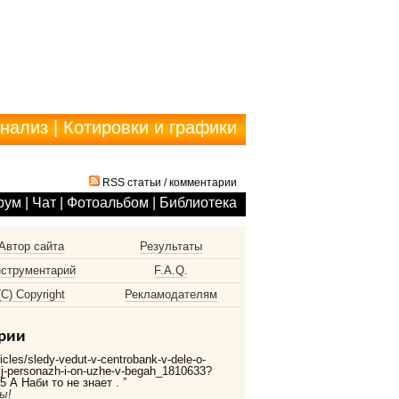
анализ
|
Котировки и графики
RSS статьи
/
комментарии
рум
|
Чат
|
Фотоальбом
|
Библиотека
Автор сайта
Результаты
струментарий
F.A.Q.
(С) Copyright
Рекламодателям
рии
ticles/sledy-vedut-v-centrobank-v-dele-o-
vyj-personazh-i-on-uzhe-v-begah_1810633?
 А Наби то не знает . ”
ы!