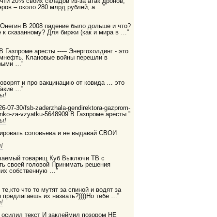
очти 20% своих складов из-за атак дронов,
ров – около 280 млрд рублей, а …”
 Онегин В 2008 падение было дольше и что?
 к сказанному? Для биржи (как и мира в …”
 В Газпроме аресты ----- Энергохолдинг - это
ромнефть. Клановые войны перешли в
выми …”
 говорят и про вакцинацию от ковида … это
Такие …”
ы!
2026-07-30/fsb-zaderzhala-gendirektora-gazprom-
enko-za-vzyatku-5648909 В Газпроме аресты ”
ы!
дировать соловьева и не выдавай СВОИ
!
бучаемый товарищ Куб Выключи ТВ с
ть своей головой Принимать решения
них собственную …”
те,кто что то мутят за спиной и водят за
ы предлагаешь их назвать?))))Но тебе …”
!
е осилил текст И заклеймил позором НЕ