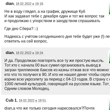
dian
,
18.02.2022 в 19:19
.
Не в воду глядел, а на график, дружище Куб
И как задавал тебе с декабря один и тот же вопрос так
и продолжаю с упорством и занудством спрашивать
Где дно Сбера? :-)
Надеюсь с учётом сегодняшнего дня тебе будет уже (!) ле
ответить на сей вопрос.
dian
,
18.02.2022 в 19:24
.
И да. Продолжаю повторять все ту же простую мысль.
Тот кто с начала 00 вых сумел организовать вывод в
загран триллионов баксов из казны отжав все что можно 
кто что то получил в 90. И кто не нашел денег чтобы скуп
корню всю укроэлиту за период с 04-13 годов. В страну с
1000 летней культурой, говорящей на русском языке. То
Одним словом Молодец.
Сub 1
,
18.02.2022 в 19:51
.
dian,а что же только сегодня нарисовался?Почти