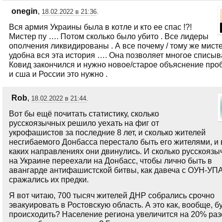
onegin
,
18.02.2022 в 21:36
.
Вся армия Украины была в котле и кто ее спас !?!
Мистер пу …. Потом сколько было убито . Все лидеры
ополчения ликвидированы . А все почему / тому же мист
удобна вся эта история …. Она позволяет многое списыв
Ковид закончился и нужно новое/старое объяснение проб
и сша и России это нужно .
Rob
,
18.02.2022 в 21:44
.
Вот бы ещё почитать статистику, сколько
русскоязычных решило уехать на фиг от
укрофашистов за последние 8 лет, и сколько жителей
несгибаемого Донбасса перестало быть его жителями, и 
каких направлениях они двинулись. И сколько русскояз
на Украине переехали на Донбасс, чтобы лично быть в
авангарде антифашистской битвы, как давеча с ОУН-УП
сражались их предки.
Я вот читаю, 700 тысяч жителей ДНР собрались срочно
эвакуировать в Ростовскую область. А это как, вообще, б
происходить? Население региона увеличится на 20% раз