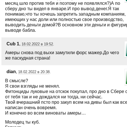
месяц шло против тебя и поэтому не появлялся?)А по
сберу дно ты видел в январе.И про вывод денег.Я так
понимаю,что ты хочешь запретить западным компаниям,
имеющих у нас доли или полностью свое производство,
выводить деньги домой?В основном эти деньги и фигури
выводе бабла.
Сub 1
,
18.02.2022 в 19:52
.
Амеры снова под выхи замутили форс мажер.До чего
же паскудная страна!
dian
,
18.02.2022 в 20:38
.
В смысле?
Я свои взгляды не менял.
Фитонциды луковые на отскок покупал, про дно в Сбере 
от тебя так и не дождался ни тогда, ни сейчас.
Твой вчерашний псто про закуп всем на дивы был как вс
написан очень вовремя.
И конечно во всем виноваты амеры…
Молодец ты куб.