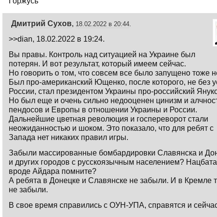
Горжусь
Дмитрий Сухов
,
18.02.2022 в 20:44
.
>>dian, 18.02.2022 в 19:24.
Вы правы. Контроль над ситуацией на Украине был
потерян. И вот результат, который имеем сейчас.
Но говорить о том, что совсем все было запущено тоже н
Был про-американский Ющенко, после которого, не без 
России, стал президентом Украины про-российский Янук
Но был еще и очень сильно недооценен цинизм и алчнос
пендосов и Европы в отношении Украины и России.
Дальнейшие цветная революция и госпереворот стали
неожиданностью и шоком. Это показало, что для ребят с
Запада нет никаких правил игры.
Забыли массированные бомбардировки Славянска и До
и других городов с русскоязычным населением? Нацбат
вроде Айдара помните?
А ребята в Донецке и Славянске не забыли. И в Кремле 
не забыли.
В свое время справились с ОУН-УПА, справятся и сейчас