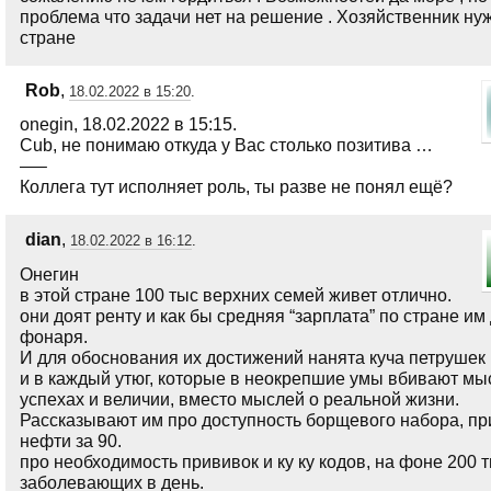
проблема что задачи нет на решение . Хозяйственник ну
стране
Rob
,
18.02.2022 в 15:20
.
onegin, 18.02.2022 в 15:15.
Cub, не понимаю откуда у Вас столько позитива …
—–
Коллега тут исполняет роль, ты разве не понял ещё?
dian
,
18.02.2022 в 16:12
.
Онегин
в этой стране 100 тыс верхних семей живет отлично.
они доят ренту и как бы средняя “зарплата” по стране им
фонаря.
И для обоснования их достижений нанята куча петрушек 
и в каждый утюг, которые в неокрепшие умы вбивают мы
успехах и величии, вместо мыслей о реальной жизни.
Рассказывают им про доступность борщевого набора, пр
нефти за 90.
про необходимость прививок и ку ку кодов, на фоне 200 
заболевающих в день.