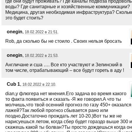
где они будут проживать? Где каналы подвоза продоволь
воды? Где санитарные и хозяйственные коммуникации?
Медицина, другая необходимая инфраструктура? Скольк
это будет стоить?
onegin
,
18.02.2022 в 21:51
.
Rob, да сколько бы не стоило . Своих нельзя бросать
onegin
,
18.02.2022 в 21:53
.
Англичане и сша …. Все кто участвуют и Зелинский в
том числе, отрабатывающий – все будут гореть в аду !
Сub 1
,
18.02.2022 в 22:10
.
dian,у флюгера нет мнения.Его задача во время какого
то факта появиться и сказать -Я же говорил.А что ты
молчишь,что твой осенний прогноз по газу 450+ оказался
лажей?Так любой прогноз сбывается рано или
поздно.Достаточно прождать лет 10-20.)Вот ты же не
нарисуешься летом, когда сбер будет гораздо выше 300 и
скажешь какой ты болван?Ты просто дождешься когда он