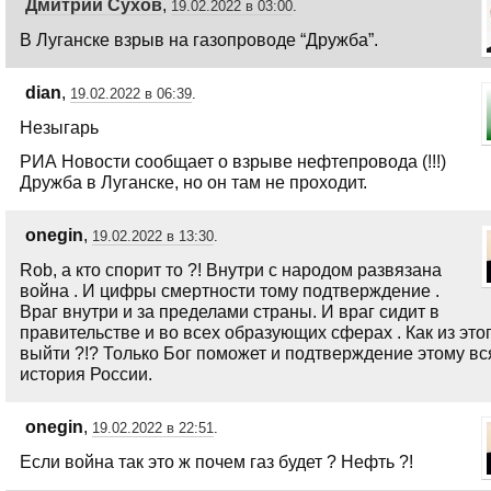
Дмитрий Сухов
,
19.02.2022 в 03:00
.
В Луганске взрыв на газопроводе “Дружба”.
dian
,
19.02.2022 в 06:39
.
Незыгарь
РИА Новости сообщает о взрыве нефтепровода (!!!)
Дружба в Луганске, но он там не проходит.
onegin
,
19.02.2022 в 13:30
.
Rob, а кто спорит то ?! Внутри с народом развязана
война . И цифры смертности тому подтверждение .
Враг внутри и за пределами страны. И враг сидит в
правительстве и во всех образующих сферах . Как из это
выйти ?!? Только Бог поможет и подтверждение этому вс
история России.
onegin
,
19.02.2022 в 22:51
.
Если война так это ж почем газ будет ? Нефть ?!