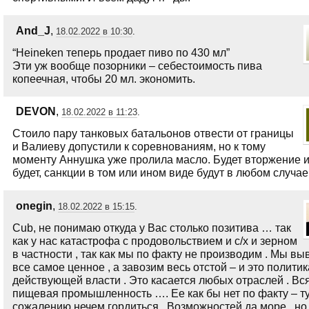
And_J
,
18.02.2022 в 10:30
.
“Heineken теперь продает пиво по 430 мл”
Эти уж вообще позорники – себестоимость пива
копеечная, чтобы 20 мл. экономить.
DEVON
,
18.02.2022 в 11:23
.
Стоило пару танковых батальонов отвести от границы
и Валиеву допустили к соревнованиям, но к тому
моменту Аннушка уже пролила масло. Будет вторжение и
будет, санкции в том или ином виде будут в любом случае
onegin
,
18.02.2022 в 15:15
.
Cub, не понимаю откуда у Вас столько позитива … так
как у нас катастрофа с продовольствием и с/х и зерном
в частности , так как мы по факту не производим . Мы вы
все самое ценное , а завозим весь отстой – и это политик
действующей власти . Это касается любых отраслей . Вс
пищевая промышленность …. Ее как бы нет по факту – ту
сожалению нечем гордиться . Возможностей да море , но