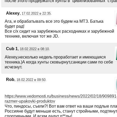
после этого продержатся хунты в “цивилизованных” стра
Alexey
,
17.02.2022 в 22:35
.
Ага, и обрабатывать все это будем на МТЗ. Батька
будет рад!
Все с/х сидит на зарубежных расходниках и зарубежной
технике, включая тот же JD.
Сub 1
,
18.02.2022 в 08:10
.
Alexey,несколько недель проработает и имеющаяся
техника.)А когда хунты сковырнут,санкции сами по себе
исчезнут.
Rob
,
18.02.2022 в 09:50
.
https://www.vedomosti.ru/business/news/2022/02/18/909891
razmer-upakovki-produktov
Что, пиндосы, съели?! Вот вам ответ на ваши подлые пл
Россияне будут меньше есть, станут стройными, подтяну
спортивными. И всем дадут п**ды!