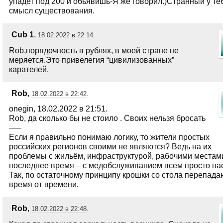
упадет под 200 и обьявишь-Я же говорил.)Странный у те
смысл существования.
Сub 1
,
18.02.2022 в 22:14
.
Rob,порядочность в рублях, в моей стране не
меряется.Это привелегия “цивилизованных”
карателей.
Rob
,
18.02.2022 в 22:42
.
onegin, 18.02.2022 в 21:51.
Rob, да сколько бы не стоило . Своих нельзя бросать
—–
Если я правильно понимаю логику, то жители простых
российских регионов своими не являются? Ведь на их
проблемы с жильём, инфраструктурой, рабочими местами
последнее время – с медобслуживанием всем просто нас
Так, по остаточному принципу крошки со стола перепада
время от времени.
Rob
,
18.02.2022 в 22:48
.