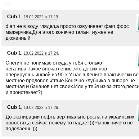
…
Сub 1
,
18.02.2022 в 17:19
.
dian не в воду глядел,а просто озвучивает факт форс
мажерчика.Для этого конечно талант нужен не
дюженный.
Сub 1
,
18.02.2022 в 17:24
.
Онегин не понимаю откуда у тебя столько
негатива.Такое впечатление ,что до сих пор
оперируешь инфой из 90-х.У нас в Кениге практически ве
местное продовольствие.Конечно клубника в январе не
местная и бананов нет своих.Или у тебя из-за этого,пес
и проистекает?)
Сub 1
,
18.02.2022 в 17:26
.
До экспирации нефть вертикально росла на украинских
новостях,а сейчас почему то падает.)))Рынок,ничего не
поделаешь.)))