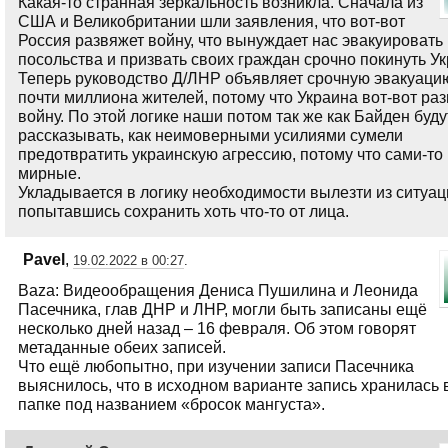
Какая-то странная зеркальность возникла. Сначала из
США и Великобритании шли заявления, что вот-вот
Россия развяжет войну, что вынуждает нас эвакуировать
посольства и призвать своих граждан срочно покинуть Ук
Теперь руководство Д/ЛНР объявляет срочную эвакуаци
почти миллиона жителей, потому что Украина вот-вот ра
войну. По этой логике наши потом так же как Байден буду
рассказывать, как неимоверными усилиями сумели
предотвратить украинскую агрессию, потому что сами-то
мирные.
Укладывается в логику необходимости вылезти из ситуац
попытавшись сохранить хоть что-то от лица.
Pavel
,
19.02.2022 в 00:27
.
Baza: Видеообращения Дениса Пушилина и Леонида
Пасечника, глав ДНР и ЛНР, могли быть записаны ещё
несколько дней назад – 16 февраля. Об этом говорят
метаданные обеих записей.
Что ещё любопытно, при изучении записи Пасечника
выяснилось, что в исходном варианте запись хранилась 
папке под названием «бросок мангуста».