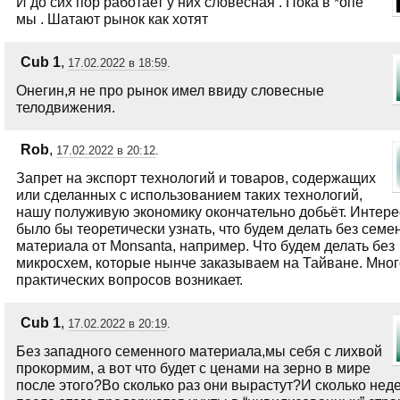
И до сих пор работает у них словесная . Пока в *опе
мы . Шатают рынок как хотят
Сub 1
,
17.02.2022 в 18:59
.
Онегин,я не про рынок имел ввиду словесные
телодвижения.
Rob
,
17.02.2022 в 20:12
.
Запрет на экспорт технологий и товаров, содержащих
или сделанных с использованием таких технологий,
нашу полуживую экономику окончательно добьёт. Интере
было бы теоретически узнать, что будем делать без семе
материала от Monsanta, например. Что будем делать без
микросхем, которые нынче заказываем на Тайване. Мног
практических вопросов возникает.
Сub 1
,
17.02.2022 в 20:19
.
Без западного семенного материала,мы себя с лихвой
прокормим, а вот что будет с ценами на зерно в мире
после этого?Во сколько раз они вырастут?И сколько нед