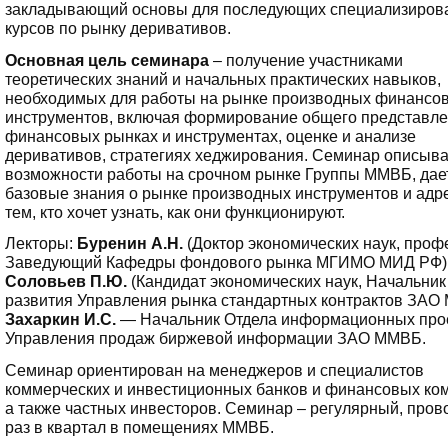
закладывающий основы для последующих специализиров
курсов по рынку деривативов.
Основная цель семинара
– получение участниками
теоретических знаний и начальных практических навыков,
необходимых для работы на рынке производных финансо
инструментов, включая формирование общего представле
финансовых рынках и инструментах, оценке и анализе
деривативов, стратегиях хеджирования. Семинар описыва
возможности работы на срочном рынке Группы ММВБ, дае
базовые знания о рынке производных инструментов и адр
тем, кто хочет узнать, как они функционируют.
Лекторы:
Буренин А.Н.
(Доктор экономических наук, проф
Заведующий Кафедры фондового рынка МГИМО МИД РФ)
Соловьев П.Ю.
(Кандидат экономических наук, Начальник
развития Управления рынка стандартных контрактов ЗАО
Захаркин И.С.
— Начальник Отдела информационных про
Управления продаж биржевой информации ЗАО ММВБ.
Семинар ориентирован на менеджеров и специалистов
коммерческих и инвестиционных банков и финансовых ко
а также частных инвесторов. Семинар – регулярный, пров
раз в квартал в помещениях ММВБ.