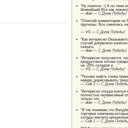
“Ну понятно :-) А по теме 
ближайший Все как лежало
—
dian —
C Днем Победы!
“Отмотай комментарии на 5
прогнозы. Все смеялись на
…”
—
VS —
C Днем Победы!
“Как интересно Оказываетс
случай добавлено конечно
сказать, …”
—
dian —
C Днем Победы!
“Интересно получается, п
продуктовые потоки товаро
на -20% складов и …”
—
VS —
C Днем Победы!
“Похоже нефть снова приве
наверх,дорисовывать треуг
—
Cub 1 —
C Днем Победы
“Интересно откуда взялся
полностью независимый от
только что …”
—
dian —
C Днем Победы!
“Я так понимаю,что Валдб
торговые компании,которы
склады магнита крошечные
—
Cub 1 —
C Днем Победы