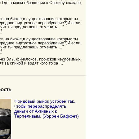
Где в моем обращении к Онегину сказано,
ов на бирже,в существование которых ты
редное виртуозное переобувание?)И если
ачит ты предлагаешь отменить …”
!
ов на бирже,в существование которых ты
редное виртуозное переобувание?)И если
ачит ты предлагаешь отменить …”
!
Без Эль, финблоков, происков неуловимых
ят за спиной и водят кого то за …”
ость
Фондовый рынок устроен так,
чтобы перераспределять
деньги от Активных к
Терпеливым. (Уоррен Баффет)