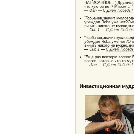
НАПИСАННОЕ :-) Дружище 
что куклов нет? Миром …”
—
dian —
C Днем Победы!
“Горбачев,значит кукловод
убеждал Robа,уже нет?Оче
винить никого не нужно,зн
—
Cub 1 —
C Днем Победы
“Горбачев,значит кукловод
убеждал Robа,уже нет?Оче
винить никого не нужно,зн
—
Cub 1 —
C Днем Победы
“Ещё раз повторю вопрос 
врагов, которые что то мут
—
dian —
C Днем Победы!
Инвестиционная мудр