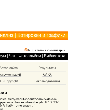
анализ
|
Котировки и графики
RSS статьи
/
комментарии
рум
|
Чат
|
Фотоальбом
|
Библиотека
Автор сайта
Результаты
струментарий
F.A.Q.
(С) Copyright
Рекламодателям
рии
ticles/sledy-vedut-v-centrobank-v-dele-o-
vyj-personazh-i-on-uzhe-v-begah_1810633?
 А Наби то не знает . ”
ы!