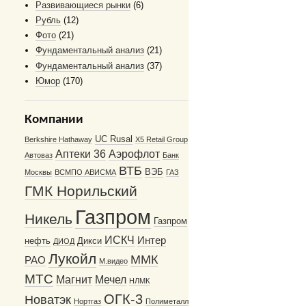
Развивающиеся рынки
(6)
Рубль
(12)
Фото
(21)
Фундаментальный анализ
(21)
Фундаментальный анализ
(37)
Юмор
(170)
Компании
UC Rusal
Berkshire Hathaway
X5 Retail Group
Аптеки 36
Аэрофлот
Автоваз
Банк
ВТБ
ВЭБ
Москвы
ВСМПО АВИСМА
ГАЗ
ГМК Норильский
Газпром
Никель
Газпром
ИСКЧ
Интер
нефть
Дикси
ДИОД
Лукойл
ММК
РАО
М.видео
МТС
Магнит
Мечел
НЛМК
ОГК-3
Новатэк
Нортгаз
Полиметалл