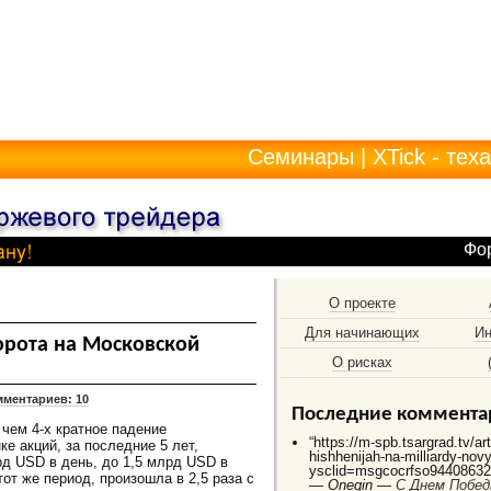
Семинары
|
XTick - тех
Фо
О проекте
Для начинающих
Ин
орота на Московской
О рисках
ментариев: 10
Последние коммента
чем 4-х кратное падение
“https://m-spb.tsargrad.tv/ar
е акций, за последние 5 лет,
hishhenijah-na-milliardy-no
д USD в день, до 1,5 млрд USD в
ysclid=msgcocrfso944086325
тот же период, произошла в 2,5 раза с
—
Onegin —
C Днем Побед