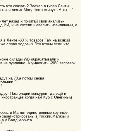
есть что сказать? Заехал в гипер Ленты
 так и лежит Могу фото скинуть А ты …”
 лет назад и почитай свои анализы-
д ИИ, и не хотели шевелить извилинами, а
я в Ленте -80 % товаров Там на всякий
 же слово ходовых Это чтобы если что
охоже склады WB обрабатывали и
в не публично. А умножить -20% заправок
дут на 70,а потом снова
ольник. ”
!
 вдруг Настоящий конкурент да ещё и
 иностранцев когда нам Куб с Онегиным
еррис и Магнит,единственные крупные
е зарегистрированы в России.Магазы и
,а у Валдберриса …”
!