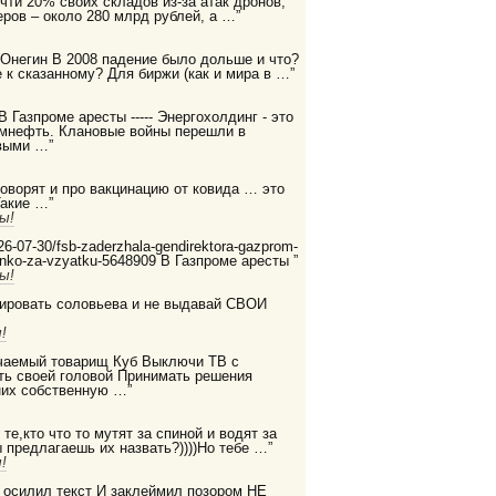
очти 20% своих складов из-за атак дронов,
ров – около 280 млрд рублей, а …”
 Онегин В 2008 падение было дольше и что?
 к сказанному? Для биржи (как и мира в …”
 В Газпроме аресты ----- Энергохолдинг - это
ромнефть. Клановые войны перешли в
выми …”
 говорят и про вакцинацию от ковида … это
Такие …”
ы!
2026-07-30/fsb-zaderzhala-gendirektora-gazprom-
enko-za-vzyatku-5648909 В Газпроме аресты ”
ы!
дировать соловьева и не выдавай СВОИ
!
бучаемый товарищ Куб Выключи ТВ с
ть своей головой Принимать решения
них собственную …”
те,кто что то мутят за спиной и водят за
ы предлагаешь их назвать?))))Но тебе …”
!
е осилил текст И заклеймил позором НЕ