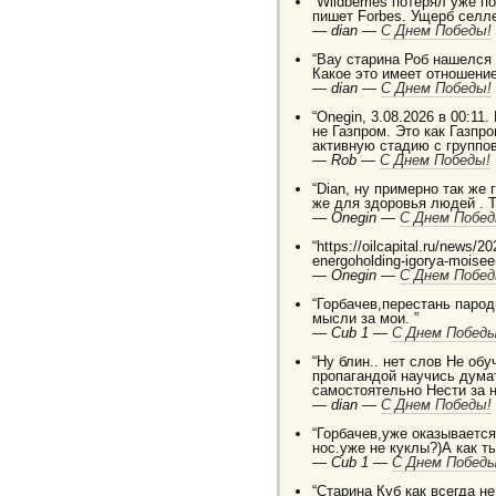
“Wildberries потерял уже п
пишет Forbes. Ущерб селле
—
dian —
C Днем Победы!
“Вау старина Роб нашелся
Какое это имеет отношение
—
dian —
C Днем Победы!
“Onegin, 3.08.2026 в 00:11.
не Газпром. Это как Газп
активную стадию с группо
—
Rob —
C Днем Победы!
“Dian, ну примерно так же
же для здоровья людей . 
—
Onegin —
C Днем Побед
“https://oilcapital.ru/news/
energoholding-igorya-moise
—
Onegin —
C Днем Побед
“Горбачев,перестань паро
мысли за мои. ”
—
Cub 1 —
C Днем Победы
“Ну блин.. нет слов Не о
пропагандой научись дума
самостоятельно Нести за 
—
dian —
C Днем Победы!
“Горбачев,уже оказывается 
нос.уже не куклы?)А как т
—
Cub 1 —
C Днем Победы
“Старина Куб как всегда н