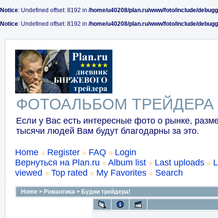
Notice
: Undefined offset: 8192 in
/home/u40208/plan.ru/www/foto/include/debugg
Notice
: Undefined offset: 8192 in
/home/u40208/plan.ru/www/foto/include/debugg
ФОТОАЛЬБОМ ТРЕЙДЕРА
Если у Вас есть интересные фото о рынке, разме
тысячи людей Вам будут благодарны за это.
Home
Register
FAQ
Login
Вернуться на Plan.ru
Album list
Last uploads
L
viewed
Top rated
My Favorites
Search
Home
>
Романтика
>
Будни трейдера!