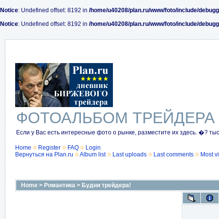
Notice
: Undefined offset: 8192 in
/home/u40208/plan.ru/www/foto/include/debugg
Notice
: Undefined offset: 8192 in
/home/u40208/plan.ru/www/foto/include/debugg
ФОТОАЛЬБОМ ТРЕЙДЕРА
Если у Вас есть интересные фото о рынке, разместите их здесь. �? ты
Home
Register
FAQ
Login
Вернуться на Plan.ru
Album list
Last uploads
Last comments
Most v
Home
>
Романтика
>
Будни трейдера!