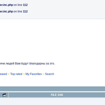
er.inc.php
on line
112
er.inc.php
on line
112
сячи людей Вам будут благодарны за это.
iewed
Top rated
My Favorites
Search
FILE 3/46