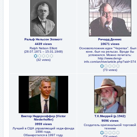
Ральф Нельсон Эллиотт
Ричард Деннис
4439 views
10671 views
Ralph Nelson Elliott
Основоположник идеи "Черепах". Был
(28.07.1871 – 15.01.1948)
коне, был на рельсах. Вроде бы
успокоился. Можно почитать:
http://www.dengi-
(32 votes)
info.com/archive/article.php?aid=374
(73 votes)
Виктор Нидерхоффер (Victor
Т.Х.Мюррей (р.1942)
Niederhoffer)
9096 views
3959 views
Создатель оригинальной торговой
Лучший в США управляющий хедж-фонда
техники
1996 года.
Обанкротился в 1997 году.
(74 votes)