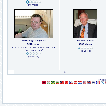
(45 votes)
Александр Разуваев
Билл Вильямс
5275 views
4099 views
Начальник аналитического отдела ФК
"Мегатрастойл"
(46 votes)
(49 votes)
1
Powered