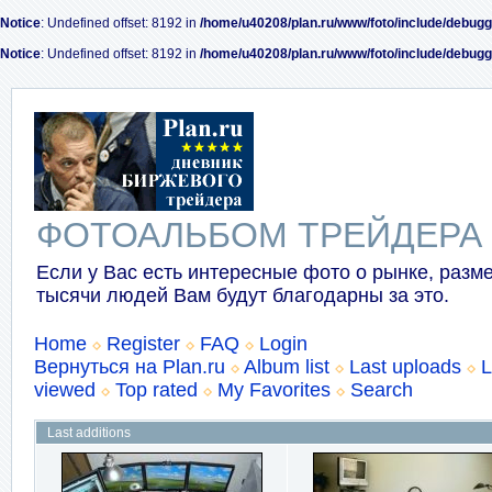
Notice
: Undefined offset: 8192 in
/home/u40208/plan.ru/www/foto/include/debugg
Notice
: Undefined offset: 8192 in
/home/u40208/plan.ru/www/foto/include/debugg
ФОТОАЛЬБОМ ТРЕЙДЕРА
Если у Вас есть интересные фото о рынке, разме
тысячи людей Вам будут благодарны за это.
Home
Register
FAQ
Login
Вернуться на Plan.ru
Album list
Last uploads
L
viewed
Top rated
My Favorites
Search
Last additions