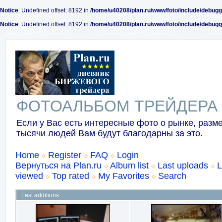
Notice
: Undefined offset: 8192 in
/home/u40208/plan.ru/www/foto/include/debugg
Notice
: Undefined offset: 8192 in
/home/u40208/plan.ru/www/foto/include/debugg
ФОТОАЛЬБОМ ТРЕЙДЕРА
Если у Вас есть интересные фото о рынке, разме
тысячи людей Вам будут благодарны за это.
Home
Register
FAQ
Login
Вернуться на Plan.ru
Album list
Last uploads
L
viewed
Top rated
My Favorites
Search
Last additions