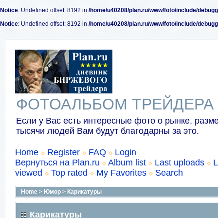
Notice
: Undefined offset: 8192 in
/home/u40208/plan.ru/www/foto/include/debugg
Notice
: Undefined offset: 8192 in
/home/u40208/plan.ru/www/foto/include/debugg
ФОТОАЛЬБОМ ТРЕЙДЕРА
Если у Вас есть интересные фото о рынке, разме
тысячи людей Вам будут благодарны за это.
Home
Register
FAQ
Login
Вернуться на Plan.ru
Album list
Last uploads
L
viewed
Top rated
My Favorites
Search
Home
>
Юмор
>
Карикатуры
Карикатуры