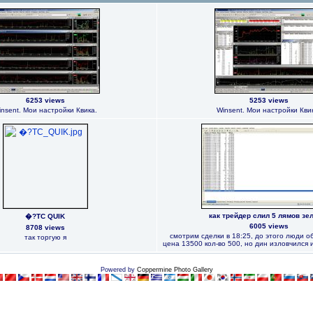
6253 views
5253 views
insent. Мои настройки Квика.
Winsent. Мои настройки Кви
как трейдер слил 5 лямов зе
�?ТС QUIK
6005 views
8708 views
смотрим сделки в 18:25, до этого люди 
так торгую я
цена 13500 кол-во 500, но дин изловчился 
Powered by
Coppermine Photo Gallery