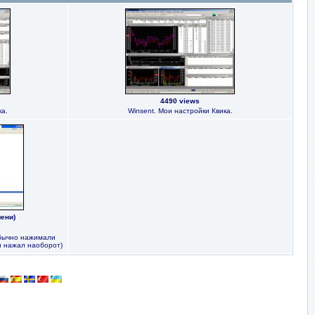
4490 views
ка.
Winsent. Мои настройки Квика.
лени)
обычно нажимали
и нажал наоборот)