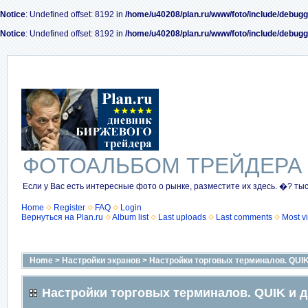
Notice
: Undefined offset: 8192 in
/home/u40208/plan.ru/www/foto/include/debugg
Notice
: Undefined offset: 8192 in
/home/u40208/plan.ru/www/foto/include/debugg
ФОТОАЛЬБОМ ТРЕЙДЕРА
Если у Вас есть интересные фото о рынке, разместите их здесь. �? ты
Home
Register
FAQ
Login
Вернуться на Plan.ru
Album list
Last uploads
Last comments
Most v
Home
>
Настройки экранов
>
Настройки торговых терминалов. QUIK 
Настройки торговых терминалов. QUIK и др