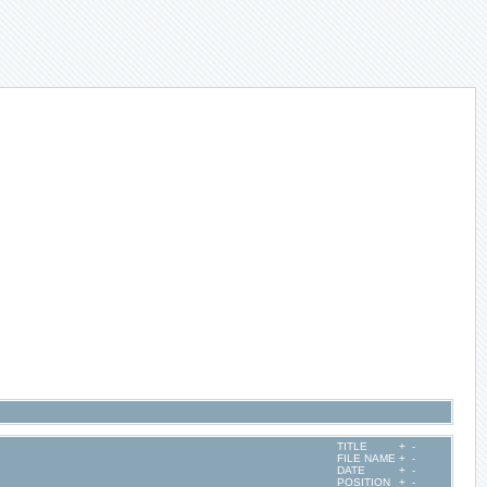
TITLE
+
-
FILE NAME
+
-
DATE
+
-
POSITION
+
-