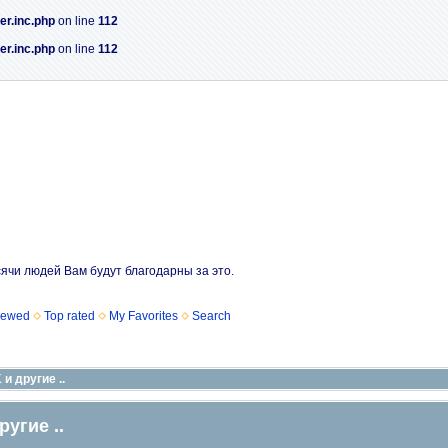
er.inc.php
on line
112
er.inc.php
on line
112
сячи людей Вам будут благодарны за это.
iewed
Top rated
My Favorites
Search
и другие ..
угие ..