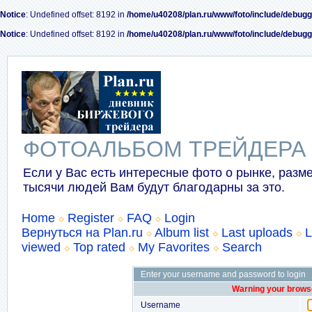
Notice
: Undefined offset: 8192 in
/home/u40208/plan.ru/www/foto/include/debugg
Notice
: Undefined offset: 8192 in
/home/u40208/plan.ru/www/foto/include/debugg
ФОТОАЛЬБОМ ТРЕЙДЕРА
Если у Вас есть интересные фото о рынке, разме
тысячи людей Вам будут благодарны за это.
Home
Register
FAQ
Login
Вернуться на Plan.ru
Album list
Last uploads
L
viewed
Top rated
My Favorites
Search
Enter your username and password to login
Warning your browse
Username