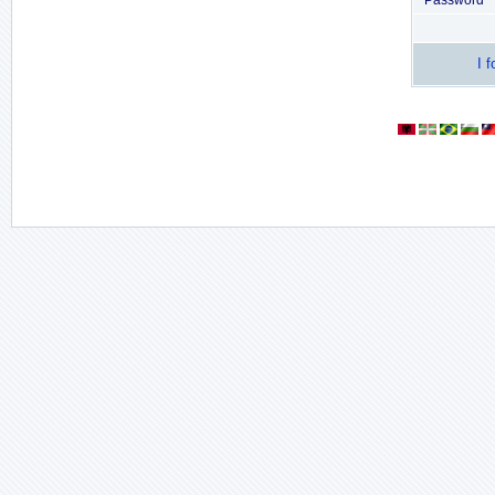
Password
I 