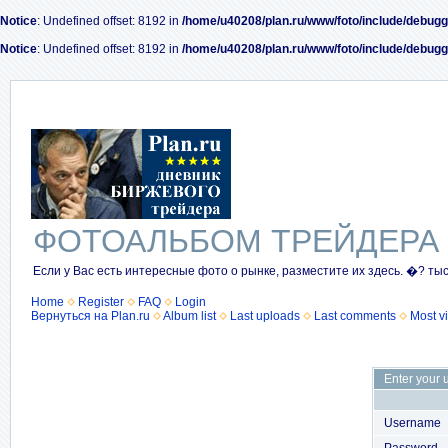
Notice
: Undefined offset: 8192 in
/home/u40208/plan.ru/www/foto/include/debugg
Notice
: Undefined offset: 8192 in
/home/u40208/plan.ru/www/foto/include/debugg
ФОТОАЛЬБОМ ТРЕЙДЕРА
Если у Вас есть интересные фото о рынке, разместите их здесь. �? ты
Home
Register
FAQ
Login
Вернуться на Plan.ru
Album list
Last uploads
Last comments
Most v
Enter your 
Username