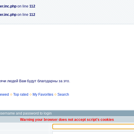
er.inc.php
on line
112
er.inc.php
on line
112
сячи людей Вам будут благодарны за это.
iewed
Top rated
My Favorites
Search
username and password to login
Warning your browser does not accept script's cookies