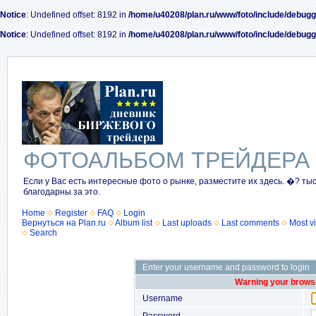
Notice
: Undefined offset: 8192 in
/home/u40208/plan.ru/www/foto/include/debugg
Notice
: Undefined offset: 8192 in
/home/u40208/plan.ru/www/foto/include/debugg
ФОТОАЛЬБОМ ТРЕЙДЕРА
Если у Вас есть интересные фото о рынке, разместите их здесь. �? ты
благодарны за это.
Home
Register
FAQ
Login
Вернуться на Plan.ru
Album list
Last uploads
Last comments
Most v
Search
Enter your username and password to login
Warning your browse
Username