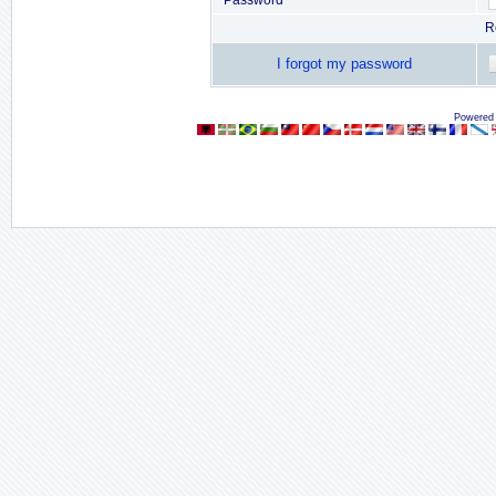
Password
R
I forgot my password
Powered