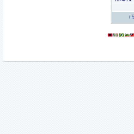
Password
I 