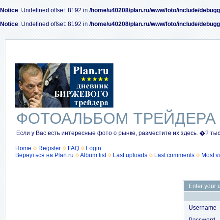
Notice
: Undefined offset: 8192 in
/home/u40208/plan.ru/www/foto/include/debugg
Notice
: Undefined offset: 8192 in
/home/u40208/plan.ru/www/foto/include/debugg
ФОТОАЛЬБОМ ТРЕЙДЕРА
Если у Вас есть интересные фото о рынке, разместите их здесь. �? ты
Home
Register
FAQ
Login
Вернуться на Plan.ru
Album list
Last uploads
Last comments
Most v
Enter your 
Username