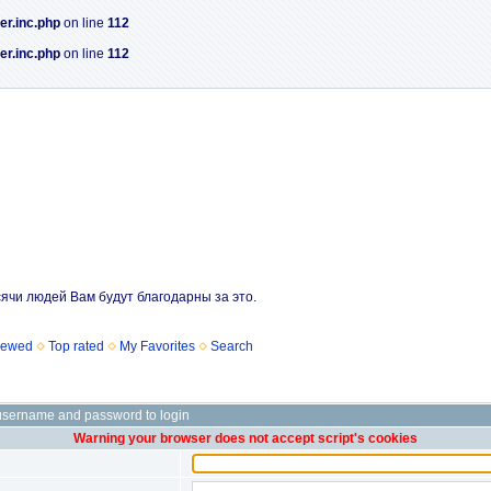
er.inc.php
on line
112
er.inc.php
on line
112
сячи людей Вам будут благодарны за это.
iewed
Top rated
My Favorites
Search
username and password to login
Warning your browser does not accept script's cookies