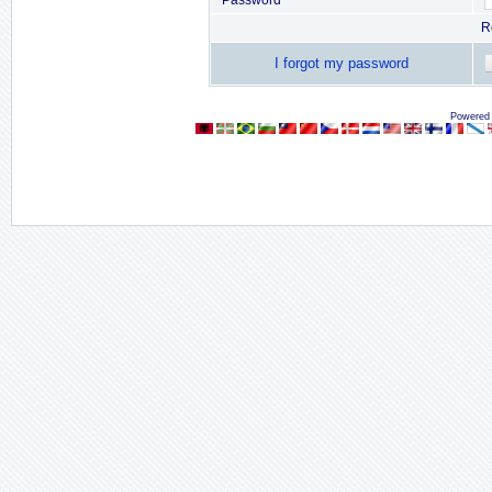
Password
R
I forgot my password
Powered