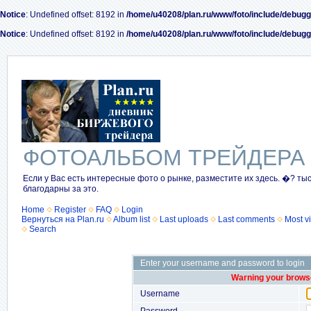
Notice
: Undefined offset: 8192 in
/home/u40208/plan.ru/www/foto/include/debugg
Notice
: Undefined offset: 8192 in
/home/u40208/plan.ru/www/foto/include/debugg
ФОТОАЛЬБОМ ТРЕЙДЕРА
Если у Вас есть интересные фото о рынке, разместите их здесь. �? ты
благодарны за это.
Home
Register
FAQ
Login
Вернуться на Plan.ru
Album list
Last uploads
Last comments
Most v
Search
Enter your username and password to login
Warning your browse
Username