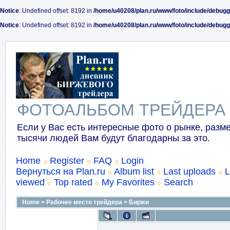
Notice
: Undefined offset: 8192 in
/home/u40208/plan.ru/www/foto/include/debugg
Notice
: Undefined offset: 8192 in
/home/u40208/plan.ru/www/foto/include/debugg
ФОТОАЛЬБОМ ТРЕЙДЕРА
Если у Вас есть интересные фото о рынке, разме
тысячи людей Вам будут благодарны за это.
Home
Register
FAQ
Login
Вернуться на Plan.ru
Album list
Last uploads
L
viewed
Top rated
My Favorites
Search
Home
>
Рабочее место трейдера
>
Биржи