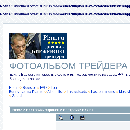
Notice
: Undefined offset: 8192 in
/home/u40208/plan.ru/www/foto/include/debugg
Notice
: Undefined offset: 8192 in
/home/u40208/plan.ru/www/foto/include/debugg
ФОТОАЛЬБОМ ТРЕЙДЕРА
Если у Вас есть интересные фото о рынке, разместите их здесь. �? ты
благодарны за это.
Home
Register
FAQ
Login
Вернуться на Plan.ru
Album list
Last uploads
Last comments
Most v
Search
Home
>
Настройки экранов
>
Настройки EXCEL