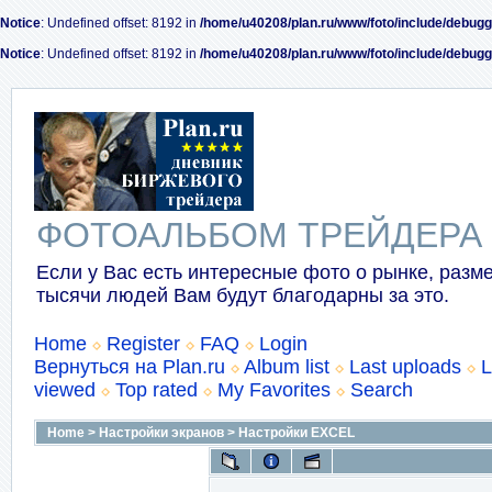
Notice
: Undefined offset: 8192 in
/home/u40208/plan.ru/www/foto/include/debugg
Notice
: Undefined offset: 8192 in
/home/u40208/plan.ru/www/foto/include/debugg
ФОТОАЛЬБОМ ТРЕЙДЕРА
Если у Вас есть интересные фото о рынке, разме
тысячи людей Вам будут благодарны за это.
Home
Register
FAQ
Login
Вернуться на Plan.ru
Album list
Last uploads
L
viewed
Top rated
My Favorites
Search
Home
>
Настройки экранов
>
Настройки EXCEL