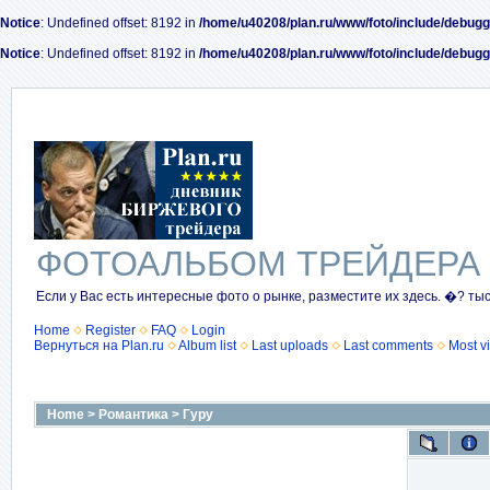
Notice
: Undefined offset: 8192 in
/home/u40208/plan.ru/www/foto/include/debugg
Notice
: Undefined offset: 8192 in
/home/u40208/plan.ru/www/foto/include/debugg
ФОТОАЛЬБОМ ТРЕЙДЕРА
Если у Вас есть интересные фото о рынке, разместите их здесь. �? ты
Home
Register
FAQ
Login
Вернуться на Plan.ru
Album list
Last uploads
Last comments
Most v
Home
>
Романтика
>
Гуру