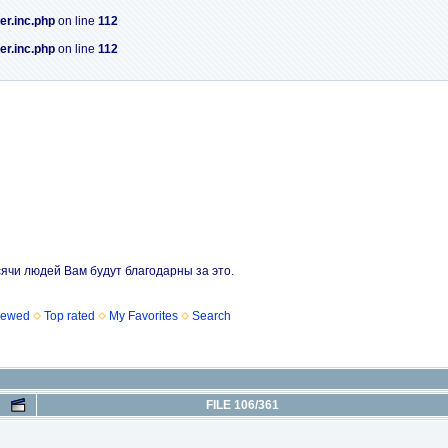
er.inc.php
on line
112
er.inc.php
on line
112
сячи людей Вам будут благодарны за это.
iewed
Top rated
My Favorites
Search
FILE 106/361