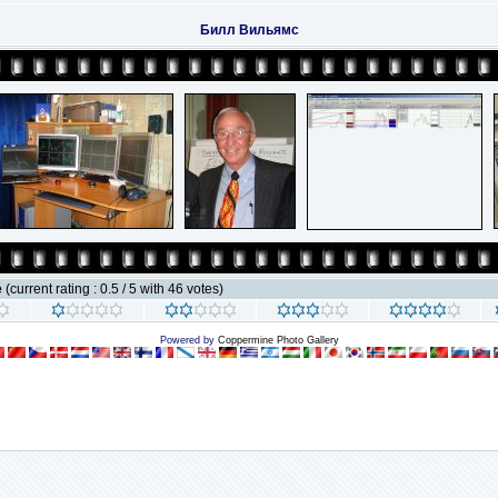
Билл Вильямс
e
(current rating : 0.5 / 5 with 46 votes)
Powered by
Coppermine Photo Gallery