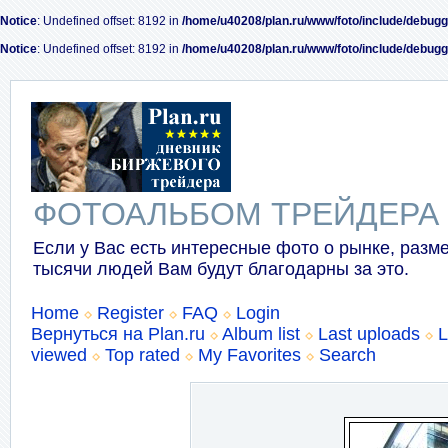
Notice
: Undefined offset: 8192 in
/home/u40208/plan.ru/www/foto/include/debugg
Notice
: Undefined offset: 8192 in
/home/u40208/plan.ru/www/foto/include/debugg
ФОТОАЛЬБОМ ТРЕЙДЕРА
Если у Вас есть интересные фото о рынке, разме
тысячи людей Вам будут благодарны за это.
Home
Register
FAQ
Login
Вернуться на Plan.ru
Album list
Last uploads
L
viewed
Top rated
My Favorites
Search