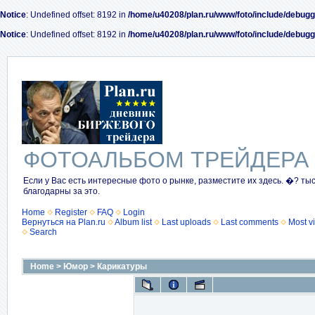
Notice
: Undefined offset: 8192 in
/home/u40208/plan.ru/www/foto/include/debugg
Notice
: Undefined offset: 8192 in
/home/u40208/plan.ru/www/foto/include/debugg
ФОТОАЛЬБОМ ТРЕЙДЕРА
Если у Вас есть интересные фото о рынке, разместите их здесь. �? ты
благодарны за это.
Home
Register
FAQ
Login
Вернуться на Plan.ru
Album list
Last uploads
Last comments
Most v
Search
Home
>
Юмор
>
Карикатуры