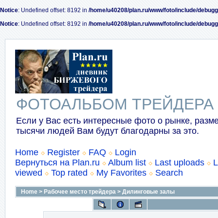
Notice
: Undefined offset: 8192 in
/home/u40208/plan.ru/www/foto/include/debugg
Notice
: Undefined offset: 8192 in
/home/u40208/plan.ru/www/foto/include/debugg
ФОТОАЛЬБОМ ТРЕЙДЕРА
Если у Вас есть интересные фото о рынке, разме
тысячи людей Вам будут благодарны за это.
Home
Register
FAQ
Login
Вернуться на Plan.ru
Album list
Last uploads
L
viewed
Top rated
My Favorites
Search
Home
>
Рабочее место трейдера
>
Дилинговые залы