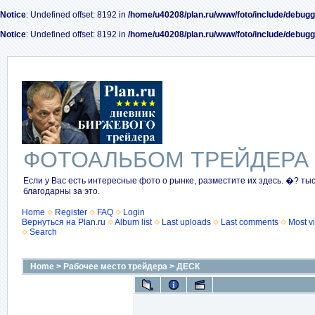
Notice
: Undefined offset: 8192 in
/home/u40208/plan.ru/www/foto/include/debugg
Notice
: Undefined offset: 8192 in
/home/u40208/plan.ru/www/foto/include/debugg
ФОТОАЛЬБОМ ТРЕЙДЕРА
Если у Вас есть интересные фото о рынке, разместите их здесь. �? ты
благодарны за это.
Home
Register
FAQ
Login
Вернуться на Plan.ru
Album list
Last uploads
Last comments
Most v
Search
Home
>
Рабочее место трейдера
>
ДЕСК