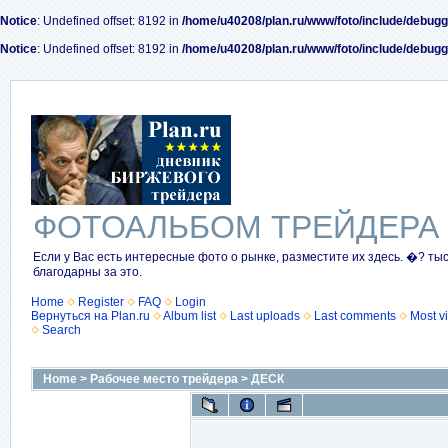
Notice
: Undefined offset: 8192 in
/home/u40208/plan.ru/www/foto/include/debugg
Notice
: Undefined offset: 8192 in
/home/u40208/plan.ru/www/foto/include/debugg
ФОТОАЛЬБОМ ТРЕЙДЕРА
Если у Вас есть интересные фото о рынке, разместите их здесь. �? ты
благодарны за это.
Home
Register
FAQ
Login
Вернуться на Plan.ru
Album list
Last uploads
Last comments
Most v
Search
Home
>
Рабочее место трейдера
>
ДЕСК